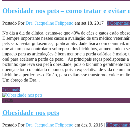
Obesidade nos pets – como tratar e evitar 
Postado Por
Dra. Jacqueline Felippetto
em set 18, 2017 |
0 Comentári
No dia a dia da clínica, estima-se que 40% de cães e gatos estão obe
É sempre importante nesses casos a avaliação de um médico veterinári
pets são: -evitar guloseimas; -praticar atividade física com o animal
que atuam para controlar o sobrepeso dos bichinhos, aumentando a sen
impacto para as articulações é bem menor e a perda calórica é maior
oral para acelerar a perda de peso. As principais raças predisposta
bichinho que leva seu pet à obesidade, pois o bichinho geralmente fi
doença e todo o cuidado é pouco, pois a expectativa de vida de um an
bichinho a perder peso. Então, para evitar esse transtorno, cuide mu
Um abraço da Dra...
Leia mais
dez
09
Obesidade nos pets
Postado Por
Dra. Jacqueline Felippetto
em dez 9, 2016 |
0 Comentári