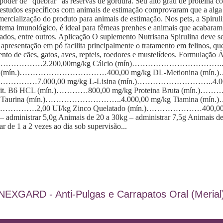
oder de “quebrar” as reservas de gordura. Seu alto grau de proteína 
 estudos específicos com animais de estimação comprovaram que a alga
rcialização do produto para animais de estimação. Nos pets, a Spiruli
 sistema imunológico, é ideal para fêmeas prenhes e animais que acabara
urados, entre outros. Aplicação O suplemento Nutrisana Spirulina deve
a apresentação em pó facilita principalmente o tratamento em felinos, q
atamento de cães, gatos, aves, repteis, roedores e mustelídeos. Fo
……2.200,00mg/kg Cálcio (mín)……………………………..340,0
na (mín.)……………………………400,00 mg/kg DL-Metionina (mín.)…
……7.000,00 mg/kg L-Lisina (mín.)………………………..4.000,0
ina – Vit. B6 HCL (mín.)…………800,00 mg/kg Proteina Bruta
Taurina (mín.)………………………..4.000,00 mg/kg Tiamina (mín
2,00 UI/kg Zinco Quelatado (mín.)…………………400,00 mg/kg 
– administrar 5,0g Animais de 20 a 30kg – administrar 7,5g Animais de
 de 1 a 2 vezes ao dia sob supervisão...
NEXGARD - Anti-Pulgas e Carrapatos Oral (Merial