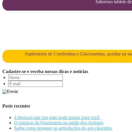
Saboroso tablete de 
Suplemento de Condroitina e Glucosamina, auxiliar na man
Cadastre-se e receba nossas dicas e notícias
Posts recentes
4 doenças que seu gato pode passar para você
O impacto da Quarentena na saúde dos Animais
Saiba como proteger as articulações do seu cãozinho