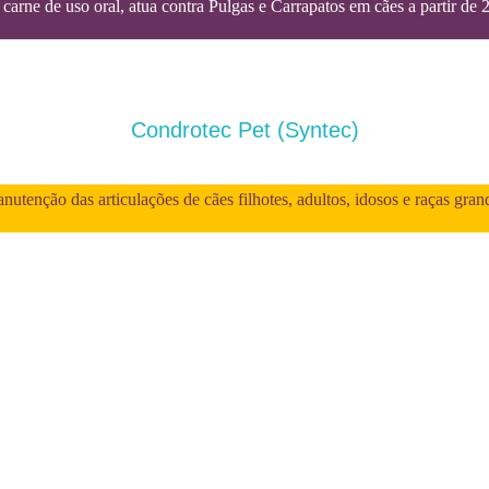
carne de uso oral, atua contra Pulgas e Carrapatos em cães a partir de 
Condrotec Pet (Syntec)
utenção das articulações de cães filhotes, adultos, idosos e raças gran