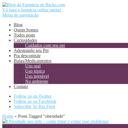
Vá para a farmácia online agora!
Menu de navegação
Blog
Quem Somos
Todos posts
Curiosidades
Cuidados com seu pet
Adestrando seu Pet
Pra descontrair
Bulas/Medicamentos
Uso oral
Uso tópico
Uso injetável
No ambiente
Contato
Follow us on Twitter
Follow us on Facebook
Subscribe To Rss Feed
Home
»
Posts Tagged
"
obesidade"
set
18