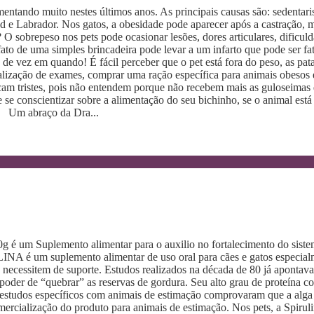
entando muito nestes últimos anos. As principais causas são: sedentar
d e Labrador. Nos gatos, a obesidade pode aparecer após a castração, ma
sobrepeso nos pets pode ocasionar lesões, dores articulares, dificuld
to de uma simples brincadeira pode levar a um infarto que pode ser fa
e vez em quando! É fácil perceber que o pet está fora do peso, as pat
alização de exames, comprar uma ração específica para animais obesos 
icam tristes, pois não entendem porque não recebem mais as guloseimas 
se conscientizar sobre a alimentação do seu bichinho, se o animal est
o. Um abraço da Dra...
g é um Suplemento alimentar para o auxilio no fortalecimento do sistem
INA é um suplemento alimentar de uso oral para cães e gatos especialm
e necessitem de suporte. Estudos realizados na década de 80 já apontav
oder de “quebrar” as reservas de gordura. Seu alto grau de proteína 
 estudos específicos com animais de estimação comprovaram que a alga
rcialização do produto para animais de estimação. Nos pets, a Spiruli