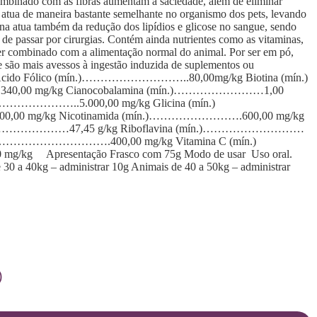
combinado com as fibras aumentam a saciedade, além de eliminar
 atua de maneira bastante semelhante no organismo dos pets, levando
na atua também da redução dos lipídios e glicose no sangue, sendo
m de passar por cirurgias. Contém ainda nutrientes como as vitaminas,
 ser combinado com a alimentação normal do animal. Por ser em pó,
ue são mais avessos à ingestão induzida de suplementos ou
rmulação Ácido Fólico (mín.)………………………..80,00mg/kg Biotina (mín.)
0 mg/kg Cianocobalamina (mín.)……………………1,00
………………..5.000,00 mg/kg Glicina (mín.)
0 mg/kg Nicotinamida (mín.)…………………….600,00 mg/kg
 (mín.)………………………47,45 g/kg Riboflavina (mín.)………………………
.)………………………….400,00 mg/kg Vitamina C (mín.)
Apresentação Frasco com 75g Modo de usar Uso oral.
 30 a 40kg – administrar 10g Animais de 40 a 50kg – administrar
)