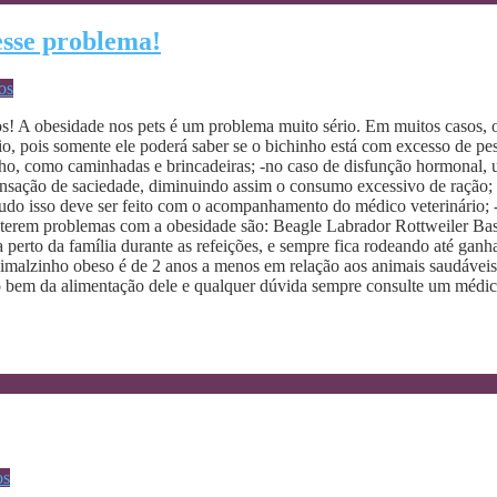
esse problema!
os
sos! A obesidade nos pets é um problema muito sério. Em muitos casos,
o, pois somente ele poderá saber se o bichinho está com excesso de pe
zinho, como caminhadas e brincadeiras; -no caso de disfunção hormonal, 
sação de saciedade, diminuindo assim o consumo excessivo de ração; -o 
, tudo isso deve ser feito com o acompanhamento do médico veterinári
s a terem problemas com a obesidade são: Beagle Labrador Rottweiler B
ca perto da família durante as refeições, e sempre fica rodeando até 
imalzinho obeso é de 2 anos a menos em relação aos animais saudáveis.
ito bem da alimentação dele e qualquer dúvida sempre consulte um médic
os