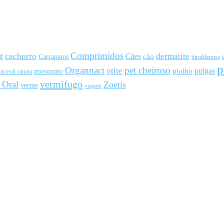
r
Comprimidos
cachorro
Cães
dermatite
cão
Carrapatos
dirofilariose
p
Organnact
pet cheiroso
otite
pulgas
mosquito
piolho
isceral canina
vermifugo
 Oral
Zoetis
verme
viagem