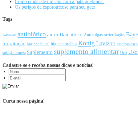
Como cuidar de um cão com a pata quebrada
Os perigos da esporotricose para seu gato
Tags
antibiótico
Baye
antiinflamatório
articulação
Antipulgas
Advocate
Konig
Lavizoo
hidratação
higiene orelhas
higiene bucal
leishmaniose v
suplemento alimentar
Uso
Suplemento
Ucb
solução limpeza
Cadastre-se e receba nossas dicas e notícias!
Curta nossa página!