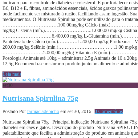
indicado para o controle de diabetes e colesterol. E por fortalecer o
B6, B12 e E, fibras, aminoácidos essenciais, ácidos graxos poliinsat
pode facilmente ser misturado à ração, facilitando assim ingestão. Su
medicamentos. O Nutrisana Spirulina pode ser utilizado para o tr
…………………………….100,00mg/kg Cálcio (máx)………………………
mg/kg Cisteina (mín.)………………………..1.000,00 mg/kg Cisti
…………………………6.400,00 mg/kg L-Glutamina (mín.)………………
Pantotenato de Cálcio (mín.)…………1.200,00 mg/kg Piridox
200,00 mg/kg Selênio (mín.)……………………………..1,00 mg/kg 
…………………….5.000,00 mg/kg Vitamina E (mín.)………………………….
Posologia Animais até 10kg – administrar 2,5g Animais de 10 a 20kg 
12,5g Recomenda-se misturar o produto junto ao alimento e administrar
Leia mais
set
30
Nutrisana Spirulina 75g
Postado Por
farmaciadebicho
em set 30, 2016 |
0 Comentários
Nutrisana Spirulina 75g Principal indicação Nutrisana Spirulina 75g 
diabetes em cães e gatos. Descrição do produto Nutrisana SPIRULINA
palatabilizante que facilita a administração do produto em animais qu