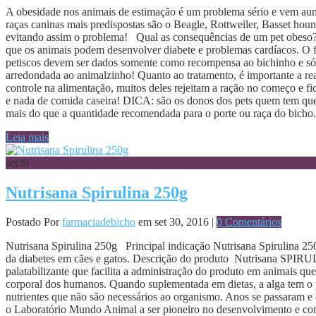
A obesidade nos animais de estimação é um problema sério e vem aum
raças caninas mais predispostas são o Beagle, Rottweiler, Basset houn
evitando assim o problema! Qual as consequências de um pet obeso? O 
que os animais podem desenvolver diabete e problemas cardíacos. O fa
petiscos devem ser dados somente como recompensa ao bichinho e só d
arredondada ao animalzinho! Quanto ao tratamento, é importante a re
controle na alimentação, muitos deles rejeitam a ração no começo e f
e nada de comida caseira! DICA: são os donos dos pets quem tem que 
mais do que a quantidade recomendada para o porte ou raça do bich
Leia mais
set
30
Nutrisana Spirulina 250g
Postado Por
farmaciadebicho
em set 30, 2016 |
0 Comentários
Nutrisana Spirulina 250g Principal indicação Nutrisana Spirulina 250
da diabetes em cães e gatos. Descrição do produto Nutrisana SPIRUL
palatabilizante que facilita a administração do produto em animais qu
corporal dos humanos. Quando suplementada em dietas, a alga tem o p
nutrientes que não são necessários ao organismo. Anos se passaram e
o Laboratório Mundo Animal a ser pioneiro no desenvolvimento e come