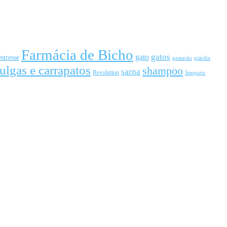
Farmácia de Bicho
gato
gatos
estresse
gestação
giárdia
ulgas e carrapatos
shampoo
sarna
Revolution
Simparic