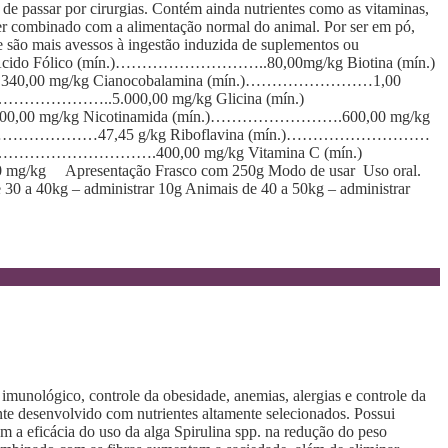
m de passar por cirurgias. Contém ainda nutrientes como as vitaminas,
 ser combinado com a alimentação normal do animal. Por ser em pó,
ue são mais avessos à ingestão induzida de suplementos ou
rmulação Ácido Fólico (mín.)………………………..80,00mg/kg Biotina (mín.)
0 mg/kg Cianocobalamina (mín.)……………………1,00
………………..5.000,00 mg/kg Glicina (mín.)
0 mg/kg Nicotinamida (mín.)…………………….600,00 mg/kg
 (mín.)………………………47,45 g/kg Riboflavina (mín.)………………………
.)………………………….400,00 mg/kg Vitamina C (mín.)
Apresentação Frasco com 250g Modo de usar Uso oral.
 30 a 40kg – administrar 10g Animais de 40 a 50kg – administrar
imunológico, controle da obesidade, anemias, alergias e controle da
te desenvolvido com nutrientes altamente selecionados. Possui
am a eficácia do uso da alga Spirulina spp. na redução do peso