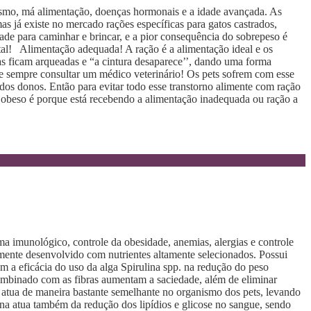
ismo, má alimentação, doenças hormonais e a idade avançada. As
s já existe no mercado rações específicas para gatos castrados,
ade para caminhar e brincar, e a pior consequência do sobrepeso é
tal! Alimentação adequada! A ração é a alimentação ideal e os
as ficam arqueadas e “a cintura desaparece’’, dando uma forma
e sempre consultar um médico veterinário! Os pets sofrem com esse
dos donos. Então para evitar todo esse transtorno alimente com ração
á obeso é porque está recebendo a alimentação inadequada ou ração a
a imunológico, controle da obesidade, anemias, alergias e controle
ente desenvolvido com nutrientes altamente selecionados. Possui
am a eficácia do uso da alga Spirulina spp. na redução do peso
combinado com as fibras aumentam a saciedade, além de eliminar
 atua de maneira bastante semelhante no organismo dos pets, levando
na atua também da redução dos lipídios e glicose no sangue, sendo