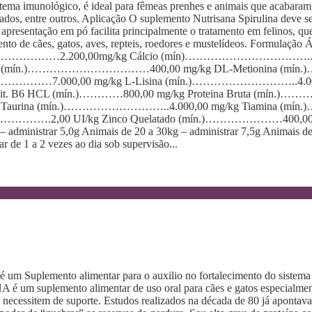
 sistema imunológico, é ideal para fêmeas prenhes e animais que acabara
urados, entre outros. Aplicação O suplemento Nutrisana Spirulina deve
a apresentação em pó facilita principalmente o tratamento em felinos, q
atamento de cães, gatos, aves, repteis, roedores e mustelídeos. Fo
……2.200,00mg/kg Cálcio (mín)……………………………..340,0
na (mín.)……………………………400,00 mg/kg DL-Metionina (mín.)…
……7.000,00 mg/kg L-Lisina (mín.)………………………..4.000,0
ina – Vit. B6 HCL (mín.)…………800,00 mg/kg Proteina Bruta
Taurina (mín.)………………………..4.000,00 mg/kg Tiamina (mín
2,00 UI/kg Zinco Quelatado (mín.)…………………400,00 mg/kg 
– administrar 5,0g Animais de 20 a 30kg – administrar 7,5g Animais de
 de 1 a 2 vezes ao dia sob supervisão...
é um Suplemento alimentar para o auxilio no fortalecimento do sistema 
 é um suplemento alimentar de uso oral para cães e gatos especialmen
e necessitem de suporte. Estudos realizados na década de 80 já apontav