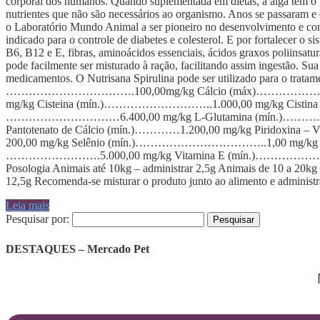
corporal dos humanos. Quando suplementada em dietas, a alga tem o p
nutrientes que não são necessários ao organismo. Anos se passaram e
o Laboratório Mundo Animal a ser pioneiro no desenvolvimento e come
indicado para o controle de diabetes e colesterol. E por fortalecer o
B6, B12 e E, fibras, aminoácidos essenciais, ácidos graxos poliinsat
pode facilmente ser misturado à ração, facilitando assim ingestão. Su
medicamentos. O Nutrisana Spirulina pode ser utilizado para o tr
…………………………….100,00mg/kg Cálcio (máx)………………………
mg/kg Cisteina (mín.)………………………..1.000,00 mg/kg Cisti
…………………………6.400,00 mg/kg L-Glutamina (mín.)………………
Pantotenato de Cálcio (mín.)…………1.200,00 mg/kg Piridox
200,00 mg/kg Selênio (mín.)……………………………..1,00 mg/kg 
…………………….5.000,00 mg/kg Vitamina E (mín.)………………………….
Posologia Animais até 10kg – administrar 2,5g Animais de 10 a 20kg 
12,5g Recomenda-se misturar o produto junto ao alimento e administrar
Leia mais
Pesquisar por:
DESTAQUES – Mercado Pet