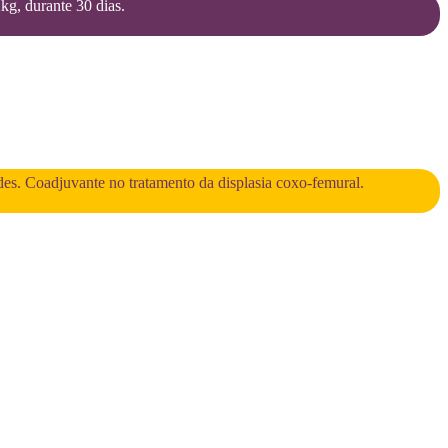
2kg, durante 30 dias.
des. Coadjuvante no tratamento da displasia coxo-femural.