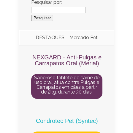
Pesquisar por:
DESTAQUES – Mercado Pet
NEXGARD - Anti-Pulgas e
Carrapatos Oral (Merial)
Saboroso tablete de carne de
uso oral, atua contra Pulgas e
Carrapatos em cães a partir
de 2kg, durante 30 dias.
Condrotec Pet (Syntec)