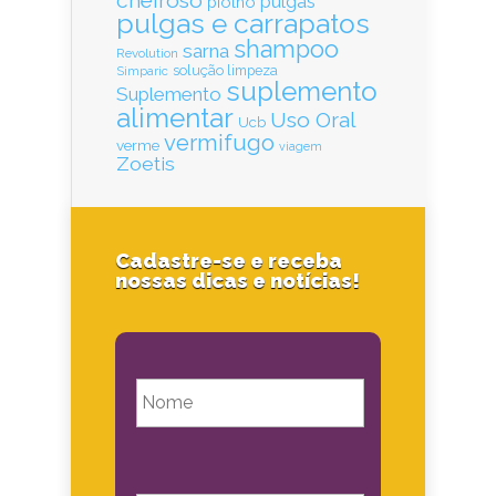
cheiroso
pulgas
piolho
pulgas e carrapatos
shampoo
sarna
Revolution
solução limpeza
Simparic
suplemento
Suplemento
alimentar
Uso Oral
Ucb
vermifugo
verme
viagem
Zoetis
Cadastre-se e receba
nossas dicas e notícias!