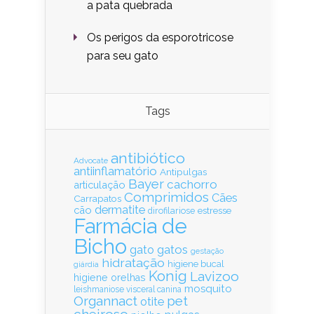
a pata quebrada
Os perigos da esporotricose
para seu gato
Tags
antibiótico
Advocate
antiinflamatório
Antipulgas
Bayer
cachorro
articulação
Comprimidos
Cães
Carrapatos
dermatite
cão
estresse
dirofilariose
Farmácia de
Bicho
gatos
gato
gestação
hidratação
higiene bucal
giárdia
Konig
Lavizoo
higiene orelhas
mosquito
leishmaniose visceral canina
Organnact
pet
otite