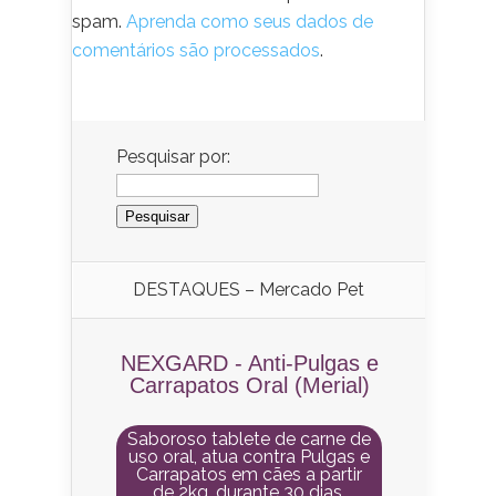
spam.
Aprenda como seus dados de
comentários são processados
.
Pesquisar por:
DESTAQUES – Mercado Pet
NEXGARD - Anti-Pulgas e
Carrapatos Oral (Merial)
Saboroso tablete de carne de
uso oral, atua contra Pulgas e
Carrapatos em cães a partir
de 2kg, durante 30 dias.