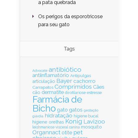
a pata quebrada
Os perigos da esporotricose
para seu gato
Tags
antibiótico
Advocate
antiinflamatório
Antipulgas
Bayer
cachorro
articulação
Comprimidos
Cães
Carrapatos
dermatite
cão
estresse
dirofilariose
Farmácia de
Bicho
gatos
gato
gestação
hidratação
higiene bucal
giárdia
Konig
Lavizoo
higiene orelhas
mosquito
leishmaniose visceral canina
Organnact
pet
otite