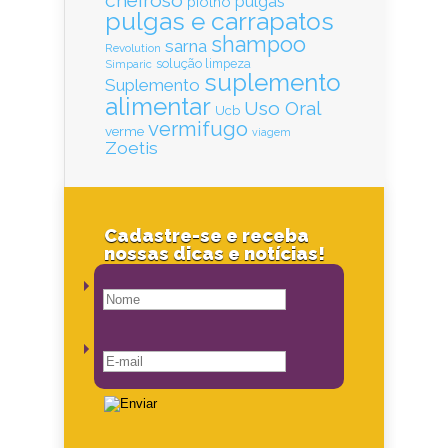
cheiroso
pulgas
piolho
pulgas e carrapatos
shampoo
sarna
Revolution
solução limpeza
Simparic
suplemento
Suplemento
alimentar
Uso Oral
Ucb
vermifugo
verme
viagem
Zoetis
Cadastre-se e receba
nossas dicas e notícias!