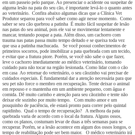
em um passeio pelo parque. Ao presenciar o acidente ou suspeitar de
alguma lesão na pata do seu cão, é importante levá-lo o quanto antes
ao veterinário. Confira abaixo algumas dicas que a Clínica Vet
Produtor separou para você saber como agir nesse momento. Como
saber se seu cão quebrou a patinha É muito fácil suspeitar de lesão
nas patas do seu animal, pois ele vai se movimentar lentamente e
mancar, tentando poupar a pata. Além disso, um cachorro com
trauma nas patas passa muito tempo deitado e se queixa toda vez
que usa a patinha machucada. Se você possui conhecimentos de
primeiros socorros, pode imobilizar a pata quebrada com um tecido,
e evitar que a fratura piore. Porém, se você não sabe o que fazer,
leve o cachorro imediatamente ao médico veterinário, tomando
cuidado para não tocar na região lesionada. Como lidar com o cão
em casa Ao retornar do veterinário, o seu cãozinho vai precisar de
cuidados especiais. É fundamental dar a atenção necessária para que
seu pet não force o membro em recuperação. Tente deixar o animal
em repouso e o mantenha em um ambiente pequeno, com água e
comida. Dê muito carinho e atenção para seu cãozinho e tente não
deixar ele sozinho por muito tempo. Com muito amor e um
pouquinho de paciência, ele estará pronto para correr pelo quintal
rapidinho. Qual o tempo de recuperação? A melhora da pata
quebrada varia de acordo com o local da fratura. Alguns ossos,
como os planos, costumam levar de duas a três semanas para se
recuperar. Porém, se a lesão acontece em algum dos ossos longos, o
tempo de reabilitação pode ser bem maior. O médico veterinário irá