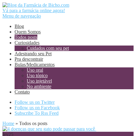
Vá para a farmácia online agora!
Menu de navegação
Blog
Quem Somos
Todos posts
Curiosidades
Cuidados com seu pet
Adestrando seu Pet
Pra descontrair
Bulas/Medicamentos
Uso oral
Uso tópico
Uso injetável
No ambiente
Contato
Follow us on Twitter
Follow us on Facebook
Subscribe To Rss Feed
Home
»
Todos os posts
fev
25