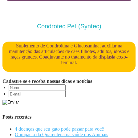
Condrotec Pet (Syntec)
Suplemento de Condroitina e Glucosamina, auxiliar na
manutenção das articulações de cães filhotes, adultos, idosos e
raças grandes. Coadjuvante no tratamento da displasia coxo-
femural.
Cadastre-se e receba nossas dicas e notícias
Posts recentes
4 doenças que seu gato pode passar para você
O impacto da Quarentena na saúde dos Animais