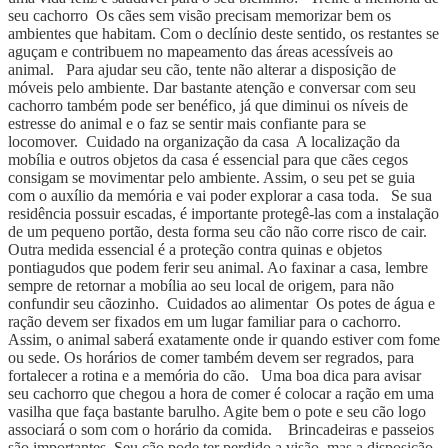
seu cachorro Os cães sem visão precisam memorizar bem os
ambientes que habitam. Com o declínio deste sentido, os restantes se
aguçam e contribuem no mapeamento das áreas acessíveis ao
animal. Para ajudar seu cão, tente não alterar a disposição de
móveis pelo ambiente. Dar bastante atenção e conversar com seu
cachorro também pode ser benéfico, já que diminui os níveis de
estresse do animal e o faz se sentir mais confiante para se
locomover. Cuidado na organização da casa A localização da
mobília e outros objetos da casa é essencial para que cães cegos
consigam se movimentar pelo ambiente. Assim, o seu pet se guia
com o auxílio da memória e vai poder explorar a casa toda. Se sua
residência possuir escadas, é importante protegê-las com a instalação
de um pequeno portão, desta forma seu cão não corre risco de cair.
Outra medida essencial é a proteção contra quinas e objetos
pontiagudos que podem ferir seu animal. Ao faxinar a casa, lembre
sempre de retornar a mobília ao seu local de origem, para não
confundir seu cãozinho. Cuidados ao alimentar Os potes de água e
ração devem ser fixados em um lugar familiar para o cachorro.
Assim, o animal saberá exatamente onde ir quando estiver com fome
ou sede. Os horários de comer também devem ser regrados, para
fortalecer a rotina e a memória do cão. Uma boa dica para avisar
seu cachorro que chegou a hora de comer é colocar a ração em uma
vasilha que faça bastante barulho. Agite bem o pote e seu cão logo
associará o som com o horário da comida. Brincadeiras e passeios
são importantes Seu cão pode ter perdido a visão, mas a disposição