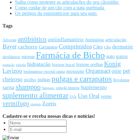
Saiba como proteger as articulações do seu cãozinho
Como cuidar de um cão com a pata quebrada
Os perigos da esporotricose para seu gato
Tags
antibiótico
antiinflamatório
articulação
Antipulgas
Advocate
Bayer
Comprimidos
cachorro
Cães
dermatite
cão
Carrapatos
Farmácia de Bicho
gato
gatos
estresse
dirofilariose
Konig
hidratação
higiene orelhas
higiene bucal
gestação
giárdia
Lavizoo
Organnact
pet
otite
mosquito
leishmaniose visceral canina
pulgas e carrapatos
cheiroso
pulgas
piolho
Revolution
shampoo
sarna
Suplemento
solução limpeza
Simparic
suplemento alimentar
Uso Oral
Ucb
verme
vermifugo
Zoetis
viagem
Cadastre-se e receba nossas dicas e notícias!