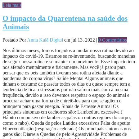
Leia mais
O impacto da Quarentena na saúde dos
Animais
Postado Por
Anna Kalã Digital
em jul 13, 2022 |
0 Comentários
Nos últimos meses, fomos forçados a mudar nossa rotina devido ao
impacto do covid-19. Estamos se re-inventando, buscando maneiras
de seguir nossa rotina e se manter em movimento. Esse impacto tem
nos afetado mentalmente e fisicamente. Mas você já parou para
pensar que os pets também tiveram sua rotina afetada diante a
pandemia do corona vírus? Saúde Mental Alguns animais que
tinham o costume de passear todos os dias ou quase sempre tem a
tendencia de ficar estressados por não saírem mais com a mesma
frequência, devido a isso devemos respeitar o espaço do animal e
procurar achar uma forma de entretê-los para que se agitem e
brinquem para gastar energia. Sinais de Estresse Animal Os
principais sintomas em cachorros são: Lambedura excessiva (
Hábito compulsivo de lamber as patas ou outras regiões do corpo,
como o rabo). Queda de pelos Latidos excessivos Falta de apetite
Hiperventilação (respiração acelerada) Os principais sintomas nos
gatos são: Diarreia Quedas de pelo Agressividade Problemas de