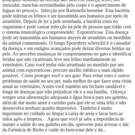
muscular, manchas avermelhadas pelo corpo e o aparecimento de
ínguas no pescoço. Infecção por Bartonella henselae Esta bactéria
pode infectar os felinos e ser transmitida aos humanos por meio de
arranhões. Depois de ter a pele arranhada, a bactéria entra no
organismo e pode causar infecção na pele de pessoas que estão com
o sistema imunológico comprometido. Esporotricose Esta doença
pode ser transmitida aos humanos através de arranhões ou mordidas
do animal contaminado. O fungo Sporothrix schenckii é o causador
da doença, e em estágios avançados pode deixar diversas feridas na
pele. Ao perceber mudanças de comportamento no gato e identificar
feridas que não cicatrizam, leve seu felino imediatamente ao
veterinário. Caso você tenha sido arranhado ou mordido por um
animal com esporotricose, procure auxílio médico o mais rápido
possível. Como proteger você e seu gato Para evitar estes e outros
problemas de saúde no seu pet, nada melhor do que fazer uma visita
anual ao veterinário. Assim você mantém seu bichano saudável e
longe de doenças que irão prejudicar ele e a sua família. Ofereça
sempre uma alimentação adequada e água fresca para seu gatinho,
além de dar muito amor e carinho para que ele se sinta feliz e não
desenvolva nenhum quadro depressivo. Também é muito
importante ter cuidado ao limpar a caixa de areia e lavar bem as
mãos após a limpeza. Agora que você já sabe a importância de
manter a saúde do seu gatinho em dia, aproveite para acessar o site
da Farmácia de Bicho e cuide do bem-estar dele e da...