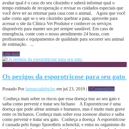
avaliar qual é o caso do seu cãozinho e saberá informar qual o
tempo estimado de recuperação e revisar os cuidados especiais que
você deve ter ao retornar para casa com o animal. Agora que você
sabe como agir se o seu cãozinho quebrar a pata, aproveite para
acessar o site da Clínica Vet Produtor e conhecer os serviços
disponíveis para manter seu pet sempre saudável. Em caso de
emergência, conte com o nosso atendimento 24 horas, com
profissionais e equipamentos de qualidade para socorrer seu animal
de estimação. ...
Leia mais
jul
23
Os perigos da esporotricose para seu gato
Postado Por
farmaciadebicho
em jul 23, 2019 |
2 Comentários
Conheça mais sobre os riscos que essa doença traz ao seu gato e
saiba como prevenir e tratar seu bichano A Esporotricose é uma
doença que pode afetar animais e humanos, mas é muito mais grave
entre os bichanos. Conheça mais sobre essa zoonose abaixo e saiba
como prevenir e tratar seu gato. Conheça a doença A esporotricose
é causada pelo fungo Sporothrix schenckii, e entra no organismo do