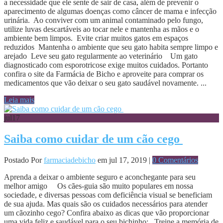
a necessidade que ele sente de sair de casa, além de prevenir o
aparecimento de algumas doenças como câncer de mama e infecção
urinária. Ao conviver com um animal contaminado pelo fungo,
utilize luvas descartáveis ao tocar nele e mantenha as mãos e o
ambiente bem limpos. Evite criar muitos gatos em espaços
reduzidos Mantenha o ambiente que seu gato habita sempre limpo e
arejado Leve seu gato regularmente ao veterinário Um gato
diagnosticado com esporotricose exige muitos cuidados. Portanto
confira o site da Farmácia de Bicho e aproveite para comprar os
medicamentos que vão deixar o seu gato saudável novamente. ...
Leia mais
jul
17
Saiba como cuidar de um cão cego
Postado Por
farmaciadebicho
em jul 17, 2019 |
0 Comentários
Aprenda a deixar o ambiente seguro e aconchegante para seu
melhor amigo Os cães-guia são muito populares em nossa
sociedade, e diversas pessoas com deficiência visual se beneficiam
de sua ajuda. Mas quais são os cuidados necessários para atender
um cãozinho cego? Confira abaixo as dicas que vão proporcionar
uma vida feliz e saudável para o seu bichinho: Treine a memória de