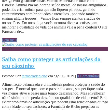
bexiga e/ou gastrointestinais Vômito Maneiras de lidar com o
Estresse Animal Pra melhorar a saúde mental de nossos amiguinhos,
podemos criar rotinas para que não fiquem parados, gerando
entretenimento com brinquedos e utensílios , podendo também
ensinar alguns truques! Vamos ficar sempre atentos a saúde de
nossos Pets. Em nossa loja você encontra diversas coisas para
melhorar a qualidade de vida dos animais vale a pena conferir O site
Farmacia de...
Leia mais
ago
30
Saiba como proteger as articulações do
seu cãozinho
Postado Por
farmaciadebicho
em ago 30, 2019 |
0 Comentários
Alimentação balanceada e brincadeiras podem proteger a saúde do
seu pet É normal que, com o passar dos anos, seu pet fique cada
vez menos ativo e passe mais tempo descansando. Mas envelhecer
não é sinônimo de perda de saúde ou qualidade de vida, certo? Para
evitar problemas de articulação que podem estar relacionados ou não
com a idade do seu cachorro, a Farmácia de Bicho preparou as