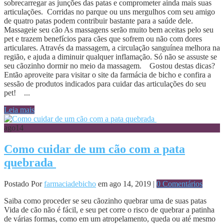
sobrecarregar as junções das patas e comprometer ainda mais suas
articulações. Corridas no parque ou uns mergulhos com seu amigo
de quatro patas podem contribuir bastante para a saúde dele.
Massageie seu cão As massagens serão muito bem aceitas pelo seu
pet e trazem benefícios para cães que sofrem ou não com dores
articulares. Através da massagem, a circulação sanguínea melhora na
região, e ajuda a diminuir qualquer inflamação. Só não se assuste se
seu cãozinho dormir no meio da massagem. Gostou destas dicas?
Então aproveite para visitar o site da farmácia de bicho e confira a
sessão de produtos indicados para cuidar das articulações do seu
pet! ...
Leia mais
ago
14
Como cuidar de um cão com a pata
quebrada
Postado Por
farmaciadebicho
em ago 14, 2019 |
0 Comentários
Saiba como proceder se seu cãozinho quebrar uma de suas patas
Vida de cão não é fácil, e seu pet corre o risco de quebrar a patinha
de várias formas, como em um atropelamento, queda ou até mesmo