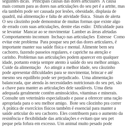
seguintes dicas. Principais causas das dores articulares A causa
mais comum para as dores nas articulações do seu pet é a artrite, mas
ela também pode ser causada por lesões, obesidade, displasia de
quadril, má alimentação e falta de atividade física. Sinais de alerta
O seu cãozinho pode demonstrar de muitas formas que existe algo
de errado com suas articulações, dentre elas estão: Dificuldade para
se levantar Mancar ao se movimentar Lamber as áreas afetadas
Comportamento incomum Inchaço nas articulações Estresse Como
evitar este problema Para poupar seu pet das dores articulares, é
importante manter sua saúde física e mental. Alimente bem seu
cachorro, fazendo passeios regulares, e capriche na atenção e
carinho. Problemas nas articulações podem aparecer em qualquer
idade, portanto esteja sempre atento à saúde do seu melhor amigo.
Cuide da alimentação Ao atingir a melhor idade, seu cãozinho
pode apresentar dificuldades para se movimentar, brincar e até
mesmo seu equilíbrio pode ser prejudicado. Uma alimentação
balanceada, que atenda às necessidades nutricionais do seu pet, são
a chave para manter as articulações dele saudáveis. Uma dieta
adequada geralmente contém aminoácidos, vitaminas e minerais.
Consulte um veterinário especializado e passe a oferecer uma ração
apropriada para o seu melhor amigo. Bote seu cãozinho pra correr
A prática de exercícios físicos também é essencial para manter a
saúde articular do seu cachorro. Eles contribuem para o aumento da
resistência e flexibilidade das articulações e evitam que seu pet
peque pela fofura em excesso. Um animal muito pesado pode