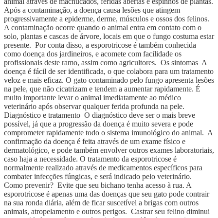
animal através de machucados, feridas abertas e espinhos de plantas.
Após a contaminação, a doença causa lesões que atingem
progressivamente a epiderme, derme, músculos e ossos dos felinos.
A contaminação ocorre quando o animal entra em contato com o
solo, plantas e cascas de árvore, locais em que o fungo costuma estar
presente. Por conta disso, a esporotricose é também conhecida
como doença dos jardineiros, e acomete com facilidade os
profissionais deste ramo, assim como agricultores. Os sintomas A
doença é fácil de ser identificada, o que colabora para um tratamento
veloz e mais eficaz. O gato contaminado pelo fungo apresenta lesões
na pele, que não cicatrizam e tendem a aumentar rapidamente. É
muito importante levar o animal imediatamente ao médico
veterinário após observar qualquer ferida profunda na pele.
Diagnóstico e tratamento O diagnóstico deve ser o mais breve
possível, já que a progressão da doença é muito severa e pode
comprometer rapidamente todo o sistema imunológico do animal. A
confirmação da doença é feita através de um exame físico e
dermatológico, e pode também envolver outros exames laboratoriais,
caso haja a necessidade. O tratamento da esporotricose é
normalmente realizado através de medicamentos específicos para
combater infecções fúngicas, e será indicado pelo veterinário.
Como prevenir? Evite que seu bichano tenha acesso à rua. A
esporotricose é apenas uma das doenças que seu gato pode contrair
na sua ronda diária, além de ficar suscetível a brigas com outros
animais, atropelamento e outros perigos. Castrar seu felino diminui