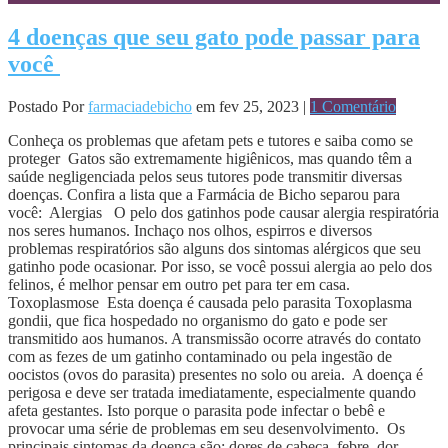
4 doenças que seu gato pode passar para
você
Postado Por
farmaciadebicho
em fev 25, 2023 |
1 Comentário
Conheça os problemas que afetam pets e tutores e saiba como se
proteger Gatos são extremamente higiênicos, mas quando têm a
saúde negligenciada pelos seus tutores pode transmitir diversas
doenças. Confira a lista que a Farmácia de Bicho separou para
você: Alergias O pelo dos gatinhos pode causar alergia respiratória
nos seres humanos. Inchaço nos olhos, espirros e diversos
problemas respiratórios são alguns dos sintomas alérgicos que seu
gatinho pode ocasionar. Por isso, se você possui alergia ao pelo dos
felinos, é melhor pensar em outro pet para ter em casa.
Toxoplasmose Esta doença é causada pelo parasita Toxoplasma
gondii, que fica hospedado no organismo do gato e pode ser
transmitido aos humanos. A transmissão ocorre através do contato
com as fezes de um gatinho contaminado ou pela ingestão de
oocistos (ovos do parasita) presentes no solo ou areia. A doença é
perigosa e deve ser tratada imediatamente, especialmente quando
afeta gestantes. Isto porque o parasita pode infectar o bebê e
provocar uma série de problemas em seu desenvolvimento. Os
principais sintomas da doença são: dores de cabeça, febre, dor