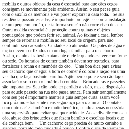
mobília e outros objetos da casa é essencial para que cães cegos
consigam se movimentar pelo ambiente. Assim, o seu pet se guia
com o auxílio da memória e vai poder explorar a casa toda. Se sua
residência possuir escadas, é importante protegê-las com a instalação
de um pequeno portão, desta forma seu cão não corre risco de cair.
Outra medida essencial é a proteção contra quinas e objetos
pontiagudos que podem ferir seu animal. Ao faxinar a casa, lembre
sempre de retornar a mobília ao seu local de origem, para não
confundir seu cãozinho. Cuidados ao alimentar Os potes de água e
ração devem ser fixados em um lugar familiar para o cachorro.
Assim, o animal saberá exatamente onde ir quando estiver com fome
ou sede. Os horários de comer também devem ser regrados, para
fortalecer a rotina e a memória do cão. Uma boa dica para avisar
seu cachorro que chegou a hora de comer é colocar a ração em uma
vasilha que faça bastante barulho. Agite bem o pote e seu cão logo
associará o som com o horário da comida. Brincadeiras e passeios
são importantes Seu cão pode ter perdido a visão, mas a disposição
para aquele passeio na rua não passa nunca. Para sair tranquilamente
com seu pet é importante manter a guia sempre curta, assim você
fica próximo e transmite mais segurança para o animal. O contato
com outros cães também é muito benéfico, sendo apenas necessária
uma supervisão para evitar qualquer acidente. Ao se divertir com seu
cão, abuse dos brinquedos que fazem barulho e escolhas locais que
ele conheça bem. Um cachorro cego precisa de muito carinho e
atenção, portanto todo cuidado é pouco. Confira o site da Farmácia