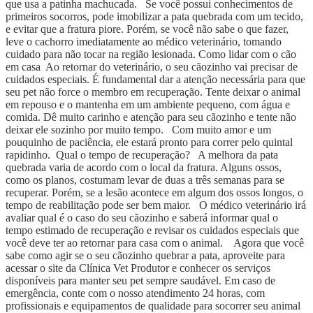
que usa a patinha machucada. Se você possui conhecimentos de
primeiros socorros, pode imobilizar a pata quebrada com um tecido,
e evitar que a fratura piore. Porém, se você não sabe o que fazer,
leve o cachorro imediatamente ao médico veterinário, tomando
cuidado para não tocar na região lesionada. Como lidar com o cão
em casa Ao retornar do veterinário, o seu cãozinho vai precisar de
cuidados especiais. É fundamental dar a atenção necessária para que
seu pet não force o membro em recuperação. Tente deixar o animal
em repouso e o mantenha em um ambiente pequeno, com água e
comida. Dê muito carinho e atenção para seu cãozinho e tente não
deixar ele sozinho por muito tempo. Com muito amor e um
pouquinho de paciência, ele estará pronto para correr pelo quintal
rapidinho. Qual o tempo de recuperação? A melhora da pata
quebrada varia de acordo com o local da fratura. Alguns ossos,
como os planos, costumam levar de duas a três semanas para se
recuperar. Porém, se a lesão acontece em algum dos ossos longos, o
tempo de reabilitação pode ser bem maior. O médico veterinário irá
avaliar qual é o caso do seu cãozinho e saberá informar qual o
tempo estimado de recuperação e revisar os cuidados especiais que
você deve ter ao retornar para casa com o animal. Agora que você
sabe como agir se o seu cãozinho quebrar a pata, aproveite para
acessar o site da Clínica Vet Produtor e conhecer os serviços
disponíveis para manter seu pet sempre saudável. Em caso de
emergência, conte com o nosso atendimento 24 horas, com
profissionais e equipamentos de qualidade para socorrer seu animal