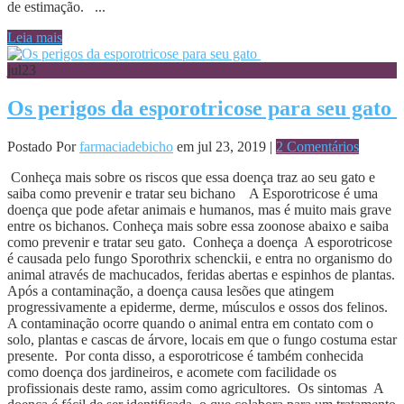
de estimação. ...
Leia mais
jul
23
Os perigos da esporotricose para seu gato
Postado Por
farmaciadebicho
em jul 23, 2019 |
2 Comentários
Conheça mais sobre os riscos que essa doença traz ao seu gato e
saiba como prevenir e tratar seu bichano A Esporotricose é uma
doença que pode afetar animais e humanos, mas é muito mais grave
entre os bichanos. Conheça mais sobre essa zoonose abaixo e saiba
como prevenir e tratar seu gato. Conheça a doença A esporotricose
é causada pelo fungo Sporothrix schenckii, e entra no organismo do
animal através de machucados, feridas abertas e espinhos de plantas.
Após a contaminação, a doença causa lesões que atingem
progressivamente a epiderme, derme, músculos e ossos dos felinos.
A contaminação ocorre quando o animal entra em contato com o
solo, plantas e cascas de árvore, locais em que o fungo costuma estar
presente. Por conta disso, a esporotricose é também conhecida
como doença dos jardineiros, e acomete com facilidade os
profissionais deste ramo, assim como agricultores. Os sintomas A