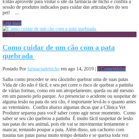
Então aproveite para visitar o site da farmácia de bicho e confira a
sessão de produtos indicados para cuidar das articulações do seu
pet! ...
Leia mais
ago
14
Como cuidar de um cão com a pata
quebrada
Postado Por
farmaciadebicho
em ago 14, 2019 |
0 Comentários
Saiba como proceder se seu cãozinho quebrar uma de suas patas
Vida de cão não é fácil, e seu pet corre o risco de quebrar a patinha
de várias formas, como em um atropelamento, queda ou até mesmo
em um passeio pelo parque. Ao presenciar o acidente ou suspeitar de
alguma lesão na pata do seu cão, é importante levá-lo o quanto antes
ao veterinário. Confira abaixo algumas dicas que a Clínica Vet
Produtor separou para você saber como agir nesse momento. Como
saber se seu cão quebrou a patinha É muito fácil suspeitar de lesão
nas patas do seu animal, pois ele vai se movimentar lentamente e
mancar, tentando poupar a pata. Além disso, um cachorro com
trauma nas patas passa muito tempo deitado e se queixa toda vez