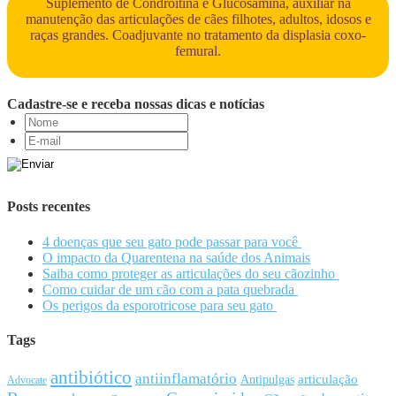
Suplemento de Condroitina e Glucosamina, auxiliar na
manutenção das articulações de cães filhotes, adultos, idosos e
raças grandes. Coadjuvante no tratamento da displasia coxo-
femural.
Cadastre-se e receba nossas dicas e notícias
Posts recentes
4 doenças que seu gato pode passar para você
O impacto da Quarentena na saúde dos Animais
Saiba como proteger as articulações do seu cãozinho
Como cuidar de um cão com a pata quebrada
Os perigos da esporotricose para seu gato
Tags
antibiótico
antiinflamatório
articulação
Antipulgas
Advocate