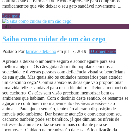
confira o site da Farmácia de Bicho e aproveite para comprar os
medicamentos que vão deixar o seu gato saudável novamente. ...
Leia mais
jul
17
Saiba como cuidar de um cão cego
Postado Por
farmaciadebicho
em jul 17, 2019 |
0 Comentários
Aprenda a deixar o ambiente seguro e aconchegante para seu
melhor amigo Os cães-guia são muito populares em nossa
sociedade, e diversas pessoas com deficiência visual se beneficiam
de sua ajuda. Mas quais são os cuidados necessários para atender
um cãozinho cego? Confira abaixo as dicas que vão proporcionar
uma vida feliz e saudável para o seu bichinho: Treine a memória de
seu cachorro Os cães sem visão precisam memorizar bem os
ambientes que habitam. Com o declínio deste sentido, os restantes se
aguçam e contribuem no mapeamento das áreas acessíveis ao
animal. Para ajudar seu cão, tente não alterar a disposição de
móveis pelo ambiente. Dar bastante atenção e conversar com seu
cachorro também pode ser benéfico, já que diminui os níveis de
estresse do animal e o faz se sentir mais confiante para se
locomover. Cuidado na organização da casa A localização da