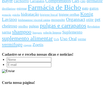
Bayer
Comprimidos
cachorro
Cães
dermatite
cão
Carrapatos
Farmácia de Bicho
gato
gatos
estresse
dirofilariose
Konig
hidratação
higiene orelhas
higiene bucal
gestação
giárdia
Lavizoo
Organnact
pet
otite
mosquito
leishmaniose visceral canina
pulgas e carrapatos
cheiroso
pulgas
piolho
Revolution
shampoo
sarna
Suplemento
solução limpeza
Simparic
suplemento alimentar
Uso Oral
Ucb
verme
vermifugo
Zoetis
viagem
Cadastre-se e receba nossas dicas e notícias!
Curta nossa página!