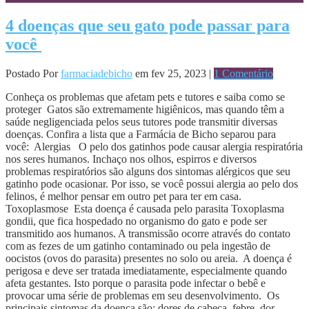
4 doenças que seu gato pode passar para
você
Postado Por
farmaciadebicho
em fev 25, 2023 |
1 Comentário
Conheça os problemas que afetam pets e tutores e saiba como se
proteger Gatos são extremamente higiênicos, mas quando têm a
saúde negligenciada pelos seus tutores pode transmitir diversas
doenças. Confira a lista que a Farmácia de Bicho separou para
você: Alergias O pelo dos gatinhos pode causar alergia respiratória
nos seres humanos. Inchaço nos olhos, espirros e diversos
problemas respiratórios são alguns dos sintomas alérgicos que seu
gatinho pode ocasionar. Por isso, se você possui alergia ao pelo dos
felinos, é melhor pensar em outro pet para ter em casa.
Toxoplasmose Esta doença é causada pelo parasita Toxoplasma
gondii, que fica hospedado no organismo do gato e pode ser
transmitido aos humanos. A transmissão ocorre através do contato
com as fezes de um gatinho contaminado ou pela ingestão de
oocistos (ovos do parasita) presentes no solo ou areia. A doença é
perigosa e deve ser tratada imediatamente, especialmente quando
afeta gestantes. Isto porque o parasita pode infectar o bebê e
provocar uma série de problemas em seu desenvolvimento. Os
principais sintomas da doença são: dores de cabeça, febre, dor