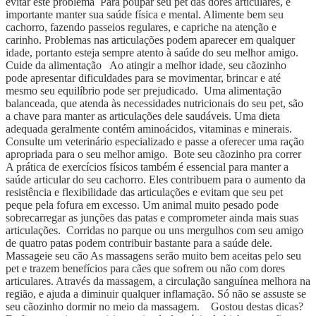
evitar este problema Para poupar seu pet das dores articulares, é
importante manter sua saúde física e mental. Alimente bem seu
cachorro, fazendo passeios regulares, e capriche na atenção e
carinho. Problemas nas articulações podem aparecer em qualquer
idade, portanto esteja sempre atento à saúde do seu melhor amigo.
Cuide da alimentação Ao atingir a melhor idade, seu cãozinho
pode apresentar dificuldades para se movimentar, brincar e até
mesmo seu equilíbrio pode ser prejudicado. Uma alimentação
balanceada, que atenda às necessidades nutricionais do seu pet, são
a chave para manter as articulações dele saudáveis. Uma dieta
adequada geralmente contém aminoácidos, vitaminas e minerais.
Consulte um veterinário especializado e passe a oferecer uma ração
apropriada para o seu melhor amigo. Bote seu cãozinho pra correr
A prática de exercícios físicos também é essencial para manter a
saúde articular do seu cachorro. Eles contribuem para o aumento da
resistência e flexibilidade das articulações e evitam que seu pet
peque pela fofura em excesso. Um animal muito pesado pode
sobrecarregar as junções das patas e comprometer ainda mais suas
articulações. Corridas no parque ou uns mergulhos com seu amigo
de quatro patas podem contribuir bastante para a saúde dele.
Massageie seu cão As massagens serão muito bem aceitas pelo seu
pet e trazem benefícios para cães que sofrem ou não com dores
articulares. Através da massagem, a circulação sanguínea melhora na
região, e ajuda a diminuir qualquer inflamação. Só não se assuste se
seu cãozinho dormir no meio da massagem. Gostou destas dicas?