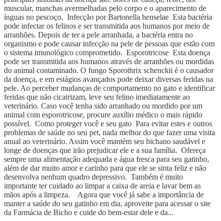
muscular, manchas avermelhadas pelo corpo e o aparecimento de
ínguas no pescoço. Infecção por Bartonella henselae Esta bactéria
pode infectar os felinos e ser transmitida aos humanos por meio de
arranhões. Depois de ter a pele arranhada, a bactéria entra no
organismo e pode causar infecção na pele de pessoas que estão com
o sistema imunológico comprometido. Esporotricose Esta doença
pode ser transmitida aos humanos através de arranhões ou mordidas
do animal contaminado. O fungo Sporothrix schenckii é o causador
da doença, e em estágios avançados pode deixar diversas feridas na
pele. Ao perceber mudanças de comportamento no gato e identificar
feridas que não cicatrizam, leve seu felino imediatamente ao
veterinário. Caso você tenha sido arranhado ou mordido por um
animal com esporotricose, procure auxílio médico o mais rápido
possível. Como proteger você e seu gato Para evitar estes e outros
problemas de saúde no seu pet, nada melhor do que fazer uma visita
anual ao veterinário. Assim você mantém seu bichano saudável e
longe de doenças que irão prejudicar ele e a sua família. Ofereça
sempre uma alimentação adequada e água fresca para seu gatinho,
além de dar muito amor e carinho para que ele se sinta feliz e não
desenvolva nenhum quadro depressivo. Também é muito
importante ter cuidado ao limpar a caixa de areia e lavar bem as
mãos após a limpeza. Agora que você já sabe a importância de
manter a saúde do seu gatinho em dia, aproveite para acessar o site
da Farmácia de Bicho e cuide do bem-estar dele e da...