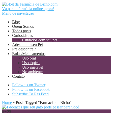
Vá para a farmácia online agora!
Menu de navegação
Blog
Quem Somos
Todos posts
Curiosidades
Cuidados com seu pet
Adestrando seu Pet
Pra descontrair
Bulas/Medicamentos
Uso oral
Uso tópico
Uso injetável
No ambiente
Contato
Follow us on Twitter
Follow us on Facebook
Subscribe To Rss Feed
Home
»
Posts Tagged
"
Farmácia de Bicho"
fev
25