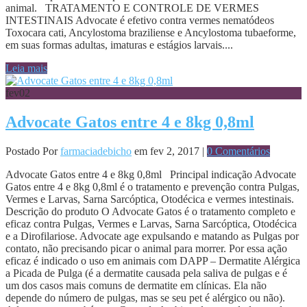
animal. TRATAMENTO E CONTROLE DE VERMES
INTESTINAIS Advocate é efetivo contra vermes nematódeos
Toxocara cati, Ancylostoma braziliense e Ancylostoma tubaeforme,
em suas formas adultas, imaturas e estágios larvais....
Leia mais
fev
02
Advocate Gatos entre 4 e 8kg 0,8ml
Postado Por
farmaciadebicho
em fev 2, 2017 |
0 Comentários
Advocate Gatos entre 4 e 8kg 0,8ml Principal indicação Advocate
Gatos entre 4 e 8kg 0,8ml é o tratamento e prevenção contra Pulgas,
Vermes e Larvas, Sarna Sarcóptica, Otodécica e vermes intestinais.
Descrição do produto O Advocate Gatos é o tratamento completo e
eficaz contra Pulgas, Vermes e Larvas, Sarna Sarcóptica, Otodécica
e a Dirofilariose. Advocate age expulsando e matando as Pulgas por
contato, não precisando picar o animal para morrer. Por essa ação
eficaz é indicado o uso em animais com DAPP – Dermatite Alérgica
a Picada de Pulga (é a dermatite causada pela saliva de pulgas e é
um dos casos mais comuns de dermatite em clínicas. Ela não
depende do número de pulgas, mas se seu pet é alérgico ou não).