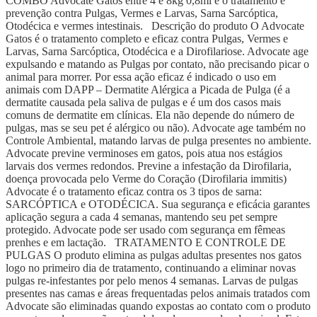
COMBO Advocate Gatos entre 4 e 8kg 0,8ml é o tratamento e
prevenção contra Pulgas, Vermes e Larvas, Sarna Sarcóptica,
Otodécica e vermes intestinais. Descrição do produto O Advocate
Gatos é o tratamento completo e eficaz contra Pulgas, Vermes e
Larvas, Sarna Sarcóptica, Otodécica e a Dirofilariose. Advocate age
expulsando e matando as Pulgas por contato, não precisando picar o
animal para morrer. Por essa ação eficaz é indicado o uso em
animais com DAPP – Dermatite Alérgica a Picada de Pulga (é a
dermatite causada pela saliva de pulgas e é um dos casos mais
comuns de dermatite em clínicas. Ela não depende do número de
pulgas, mas se seu pet é alérgico ou não). Advocate age também no
Controle Ambiental, matando larvas de pulga presentes no ambiente.
Advocate previne verminoses em gatos, pois atua nos estágios
larvais dos vermes redondos. Previne a infestação da Dirofilaria,
doença provocada pelo Verme do Coração (Dirofilaria immitis)
Advocate é o tratamento eficaz contra os 3 tipos de sarna:
SARCÓPTICA e OTODÉCICA. Sua segurança e eficácia garantes
aplicação segura a cada 4 semanas, mantendo seu pet sempre
protegido. Advocate pode ser usado com segurança em fêmeas
prenhes e em lactação. TRATAMENTO E CONTROLE DE
PULGAS O produto elimina as pulgas adultas presentes nos gatos
logo no primeiro dia de tratamento, continuando a eliminar novas
pulgas re-infestantes por pelo menos 4 semanas. Larvas de pulgas
presentes nas camas e áreas frequentadas pelos animais tratados com
Advocate são eliminadas quando expostas ao contato com o produto