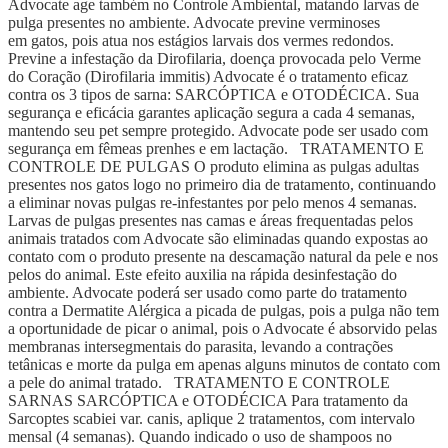
Advocate age também no Controle Ambiental, matando larvas de
pulga presentes no ambiente. Advocate previne verminoses
em gatos, pois atua nos estágios larvais dos vermes redondos.
Previne a infestação da Dirofilaria, doença provocada pelo Verme
do Coração (Dirofilaria immitis) Advocate é o tratamento eficaz
contra os 3 tipos de sarna: SARCÓPTICA e OTODÉCICA. Sua
segurança e eficácia garantes aplicação segura a cada 4 semanas,
mantendo seu pet sempre protegido. Advocate pode ser usado com
segurança em fêmeas prenhes e em lactação. TRATAMENTO E
CONTROLE DE PULGAS O produto elimina as pulgas adultas
presentes nos gatos logo no primeiro dia de tratamento, continuando
a eliminar novas pulgas re-infestantes por pelo menos 4 semanas.
Larvas de pulgas presentes nas camas e áreas frequentadas pelos
animais tratados com Advocate são eliminadas quando expostas ao
contato com o produto presente na descamação natural da pele e nos
pelos do animal. Este efeito auxilia na rápida desinfestação do
ambiente. Advocate poderá ser usado como parte do tratamento
contra a Dermatite Alérgica a picada de pulgas, pois a pulga não tem
a oportunidade de picar o animal, pois o Advocate é absorvido pelas
membranas intersegmentais do parasita, levando a contrações
tetânicas e morte da pulga em apenas alguns minutos de contato com
a pele do animal tratado. TRATAMENTO E CONTROLE
SARNAS SARCÓPTICA e OTODÉCICA Para tratamento da
Sarcoptes scabiei var. canis, aplique 2 tratamentos, com intervalo
mensal (4 semanas). Quando indicado o uso de shampoos no