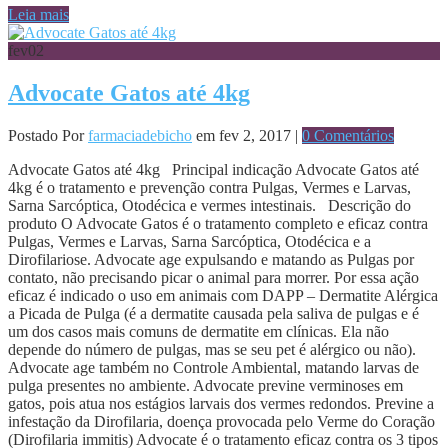
Leia mais
fev
02
Advocate Gatos até 4kg
Postado Por
farmaciadebicho
em fev 2, 2017 |
0 Comentários
Advocate Gatos até 4kg Principal indicação Advocate Gatos até
4kg é o tratamento e prevenção contra Pulgas, Vermes e Larvas,
Sarna Sarcóptica, Otodécica e vermes intestinais. Descrição do
produto O Advocate Gatos é o tratamento completo e eficaz contra
Pulgas, Vermes e Larvas, Sarna Sarcóptica, Otodécica e a
Dirofilariose. Advocate age expulsando e matando as Pulgas por
contato, não precisando picar o animal para morrer. Por essa ação
eficaz é indicado o uso em animais com DAPP – Dermatite Alérgica
a Picada de Pulga (é a dermatite causada pela saliva de pulgas e é
um dos casos mais comuns de dermatite em clínicas. Ela não
depende do número de pulgas, mas se seu pet é alérgico ou não).
Advocate age também no Controle Ambiental, matando larvas de
pulga presentes no ambiente. Advocate previne verminoses em
gatos, pois atua nos estágios larvais dos vermes redondos. Previne a
infestação da Dirofilaria, doença provocada pelo Verme do Coração
(Dirofilaria immitis) Advocate é o tratamento eficaz contra os 3 tipos