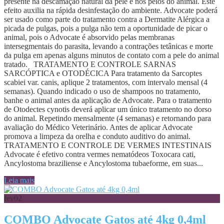
presente na descamação natural da pele e nos pelos do animal. Este
efeito auxilia na rápida desinfestação do ambiente. Advocate poderá
ser usado como parte do tratamento contra a Dermatite Alérgica a
picada de pulgas, pois a pulga não tem a oportunidade de picar o
animal, pois o Advocate é absorvido pelas membranas
intersegmentais do parasita, levando a contrações tetânicas e morte
da pulga em apenas alguns minutos de contato com a pele do animal
tratado. TRATAMENTO E CONTROLE SARNAS
SARCÓPTICA e OTODÉCICA Para tratamento da Sarcoptes
scabiei var. canis, aplique 2 tratamentos, com intervalo mensal (4
semanas). Quando indicado o uso de shampoos no tratamento,
banhe o animal antes da aplicação de Advocate. Para o tratamento
de Otodectes cynotis deverá aplicar um único tratamento no dorso
do animal. Repetindo mensalmente (4 semanas) e retornando para
avaliação do Médico Veterinário. Antes de aplicar Advocate
promova a limpeza da orelha e conduto auditivo do animal.
TRATAMENTO E CONTROLE DE VERMES INTESTINAIS
Advocate é efetivo contra vermes nematódeos Toxocara cati,
Ancylostoma braziliense e Ancylostoma tubaeforme, em suas...
Leia mais
fev
02
COMBO Advocate Gatos até 4kg 0,4ml