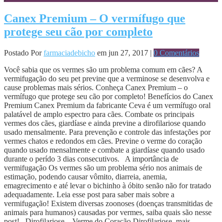
Canex Premium – O vermífugo que
protege seu cão por completo
Postado Por
farmaciadebicho
em jun 27, 2017 |
0 Comentários
Você sabia que os vermes são um problema comum em cães? A
vermifugação do seu pet previne que a verminose se desenvolva e
cause problemas mais sérios. Conheça Canex Premium – o
vermífugo que protege seu cão por completo! Benefícios do Canex
Premium Canex Premium da fabricante Ceva é um vermífugo oral
palatável de amplo espectro para cães. Combate os principais
vermes dos cães, giardíase e ainda previne a dirofilariose quando
usado mensalmente. Para prevenção e controle das infestações por
vermes chatos e redondos em cães. Previne o verme do coração
quando usado mensalmente e combate a giardíase quando usado
durante o perído 3 dias consecutivos. A importância de
vermifugação Os vermes são um problema sério nos animais de
estimação, podendo causar vômito, diarreia, anemia,
emagrecimento e até levar o bichinho à óbito senão não for tratado
adequadamente. Leia esse post para saber mais sobre a
vermifugação! Existem diversas zoonoses (doenças transmitidas de
animais para humanos) causadas por vermes, saiba quais são nesse
post! Dirofilariose – Verme do Coração Dirofilariose, mais