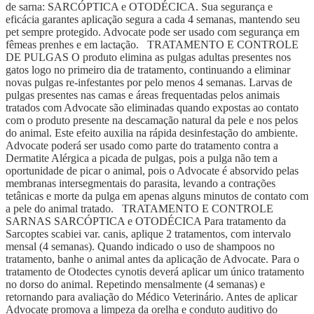
de sarna: SARCÓPTICA e OTODÉCICA. Sua segurança e
eficácia garantes aplicação segura a cada 4 semanas, mantendo seu
pet sempre protegido. Advocate pode ser usado com segurança em
fêmeas prenhes e em lactação. TRATAMENTO E CONTROLE
DE PULGAS O produto elimina as pulgas adultas presentes nos
gatos logo no primeiro dia de tratamento, continuando a eliminar
novas pulgas re-infestantes por pelo menos 4 semanas. Larvas de
pulgas presentes nas camas e áreas frequentadas pelos animais
tratados com Advocate são eliminadas quando expostas ao contato
com o produto presente na descamação natural da pele e nos pelos
do animal. Este efeito auxilia na rápida desinfestação do ambiente.
Advocate poderá ser usado como parte do tratamento contra a
Dermatite Alérgica a picada de pulgas, pois a pulga não tem a
oportunidade de picar o animal, pois o Advocate é absorvido pelas
membranas intersegmentais do parasita, levando a contrações
tetânicas e morte da pulga em apenas alguns minutos de contato com
a pele do animal tratado. TRATAMENTO E CONTROLE
SARNAS SARCÓPTICA e OTODÉCICA Para tratamento da
Sarcoptes scabiei var. canis, aplique 2 tratamentos, com intervalo
mensal (4 semanas). Quando indicado o uso de shampoos no
tratamento, banhe o animal antes da aplicação de Advocate. Para o
tratamento de Otodectes cynotis deverá aplicar um único tratamento
no dorso do animal. Repetindo mensalmente (4 semanas) e
retornando para avaliação do Médico Veterinário. Antes de aplicar
Advocate promova a limpeza da orelha e conduto auditivo do