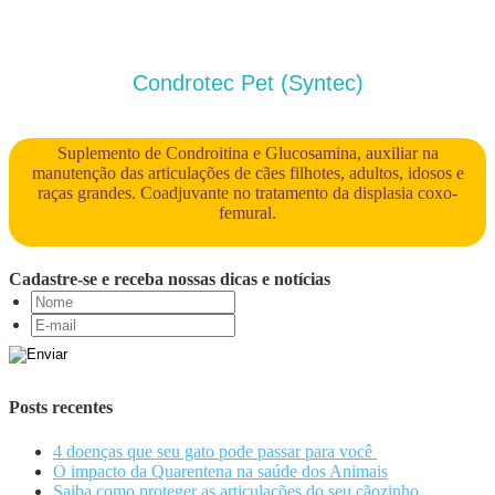
Condrotec Pet (Syntec)
Suplemento de Condroitina e Glucosamina, auxiliar na
manutenção das articulações de cães filhotes, adultos, idosos e
raças grandes. Coadjuvante no tratamento da displasia coxo-
femural.
Cadastre-se e receba nossas dicas e notícias
Posts recentes
4 doenças que seu gato pode passar para você
O impacto da Quarentena na saúde dos Animais
Saiba como proteger as articulações do seu cãozinho