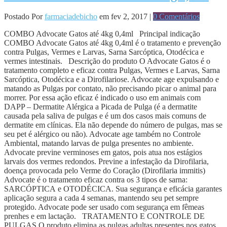
Postado Por
farmaciadebicho
em fev 2, 2017 |
0 Comentários
COMBO Advocate Gatos até 4kg 0,4ml Principal indicação
COMBO Advocate Gatos até 4kg 0,4ml é o tratamento e prevenção
contra Pulgas, Vermes e Larvas, Sarna Sarcóptica, Otodécica e
vermes intestinais. Descrição do produto O Advocate Gatos é o
tratamento completo e eficaz contra Pulgas, Vermes e Larvas, Sarna
Sarcóptica, Otodécica e a Dirofilariose. Advocate age expulsando e
matando as Pulgas por contato, não precisando picar o animal para
morrer. Por essa ação eficaz é indicado o uso em animais com
DAPP – Dermatite Alérgica a Picada de Pulga (é a dermatite
causada pela saliva de pulgas e é um dos casos mais comuns de
dermatite em clínicas. Ela não depende do número de pulgas, mas se
seu pet é alérgico ou não). Advocate age também no Controle
Ambiental, matando larvas de pulga presentes no ambiente.
Advocate previne verminoses em gatos, pois atua nos estágios
larvais dos vermes redondos. Previne a infestação da Dirofilaria,
doença provocada pelo Verme do Coração (Dirofilaria immitis)
Advocate é o tratamento eficaz contra os 3 tipos de sarna:
SARCÓPTICA e OTODÉCICA. Sua segurança e eficácia garantes
aplicação segura a cada 4 semanas, mantendo seu pet sempre
protegido. Advocate pode ser usado com segurança em fêmeas
prenhes e em lactação. TRATAMENTO E CONTROLE DE
PULGAS O produto elimina as pulgas adultas presentes nos gatos