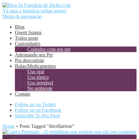
Vá para a farmácia online agora!
Menu de navegação
Blog
Quem Somos
Todos posts
Curiosidades
Cuidados com seu pet
Adestrando seu Pet
Pra descontrair
Bulas/Medicamentos
Uso oral
Uso tópico
Uso injetável
No ambiente
Contato
Follow us on Twitter
Follow us on Facebook
Subscribe To Rss Feed
Home
»
Posts Tagged
"
dirofilariose"
jun
27