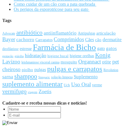
Como cuidar de um cão com a pata quebrada
Os perigos da esporotricose para seu gato
Tags
antibiótico
antiinflamatório
articulação
Antipulgas
Advocate
Bayer
Comprimidos
cachorro
Cães
dermatite
cão
Carrapatos
Farmácia de Bicho
gato
gatos
estresse
dirofilariose
Konig
hidratação
higiene orelhas
higiene bucal
gestação
giárdia
Lavizoo
Organnact
pet
otite
mosquito
leishmaniose visceral canina
pulgas e carrapatos
cheiroso
pulgas
piolho
Revolution
shampoo
sarna
Suplemento
solução limpeza
Simparic
suplemento alimentar
Uso Oral
Ucb
verme
vermifugo
Zoetis
viagem
Cadastre-se e receba nossas dicas e notícias!