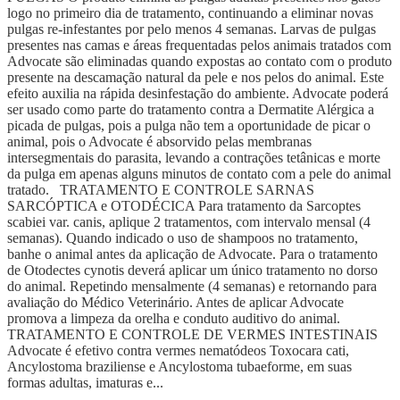
logo no primeiro dia de tratamento, continuando a eliminar novas
pulgas re-infestantes por pelo menos 4 semanas. Larvas de pulgas
presentes nas camas e áreas frequentadas pelos animais tratados com
Advocate são eliminadas quando expostas ao contato com o produto
presente na descamação natural da pele e nos pelos do animal. Este
efeito auxilia na rápida desinfestação do ambiente. Advocate poderá
ser usado como parte do tratamento contra a Dermatite Alérgica a
picada de pulgas, pois a pulga não tem a oportunidade de picar o
animal, pois o Advocate é absorvido pelas membranas
intersegmentais do parasita, levando a contrações tetânicas e morte
da pulga em apenas alguns minutos de contato com a pele do animal
tratado. TRATAMENTO E CONTROLE SARNAS
SARCÓPTICA e OTODÉCICA Para tratamento da Sarcoptes
scabiei var. canis, aplique 2 tratamentos, com intervalo mensal (4
semanas). Quando indicado o uso de shampoos no tratamento,
banhe o animal antes da aplicação de Advocate. Para o tratamento
de Otodectes cynotis deverá aplicar um único tratamento no dorso
do animal. Repetindo mensalmente (4 semanas) e retornando para
avaliação do Médico Veterinário. Antes de aplicar Advocate
promova a limpeza da orelha e conduto auditivo do animal.
TRATAMENTO E CONTROLE DE VERMES INTESTINAIS
Advocate é efetivo contra vermes nematódeos Toxocara cati,
Ancylostoma braziliense e Ancylostoma tubaeforme, em suas
formas adultas, imaturas e...