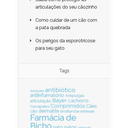
articulações do seu cãozinho
Como cuidar de um cão com
a pata quebrada
Os perigos da esporotricose
para seu gato
Tags
antibiótico
Advocate
antiinflamatório
Antipulgas
Bayer
cachorro
articulação
Comprimidos
Cães
Carrapatos
dermatite
cão
estresse
dirofilariose
Farmácia de
Bicho
gatos
gato
gestação