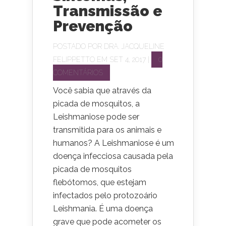
Transmissão e
Prevenção
POSTADO POR
DRA. JACQUELINE
FELIPPETTO
EM SET 4, 2017 |
0
COMENTÁRIOS
Você sabia que através da
picada de mosquitos, a
Leishmaniose pode ser
transmitida para os animais e
humanos? A Leishmaniose é um
doença infecciosa causada pela
picada de mosquitos
flebótomos, que estejam
infectados pelo protozoário
Leishmania. É uma doença
grave que pode acometer os