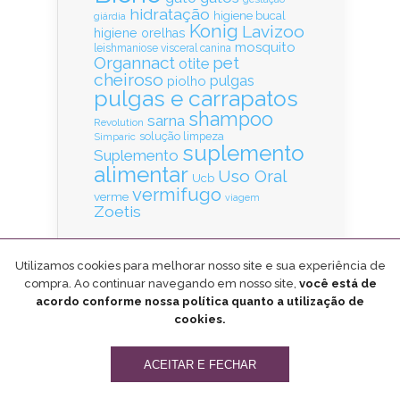
hidratação
higiene bucal
giárdia
Konig
Lavizoo
higiene orelhas
mosquito
leishmaniose visceral canina
Organnact
pet
otite
cheiroso
pulgas
piolho
pulgas e carrapatos
shampoo
sarna
Revolution
solução limpeza
Simparic
suplemento
Suplemento
alimentar
Uso Oral
Ucb
vermifugo
verme
viagem
Zoetis
Utilizamos cookies para melhorar nosso site e sua experiência de
compra. Ao continuar navegando em nosso site,
você está de
Cadastre-se e receba
acordo conforme nossa política quanto a utilização de
nossas dicas e notícias!
cookies.
ACEITAR E FECHAR