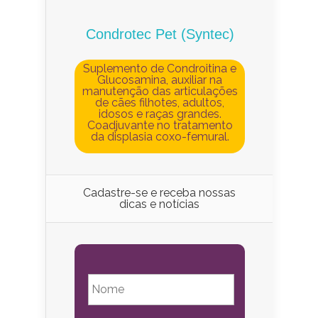
Condrotec Pet (Syntec)
Suplemento de Condroitina e
Glucosamina, auxiliar na
manutenção das articulações
de cães filhotes, adultos,
idosos e raças grandes.
Coadjuvante no tratamento
da displasia coxo-femural.
Cadastre-se e receba nossas
dicas e notícias