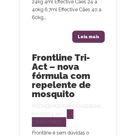
24kg 4ml Effective Cães 24 a
40kg 6,7ml Effective Cães 40 a
60kg...
Leia mais
Frontline Tri-
Act – nova
fórmula com
repelente de
mosquito
POSTADO POR
FARMACIADEBICHO
EM MAIO 3, 2017 |
0
COMENTÁRIOS
Frontline é sem dúvidas o