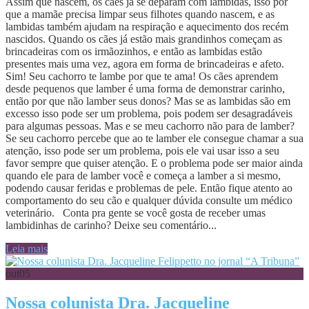
Assim que nascem, os cães já se deparam com lambidas, isso por
que a mamãe precisa limpar seus filhotes quando nascem, e as
lambidas também ajudam na respiração e aquecimento dos recém
nascidos. Quando os cães já estão mais grandinhos começam as
brincadeiras com os irmãozinhos, e então as lambidas estão
presentes mais uma vez, agora em forma de brincadeiras e afeto.
Sim! Seu cachorro te lambe por que te ama! Os cães aprendem
desde pequenos que lamber é uma forma de demonstrar carinho,
então por que não lamber seus donos? Mas se as lambidas são em
excesso isso pode ser um problema, pois podem ser desagradáveis
para algumas pessoas. Mas e se meu cachorro não para de lamber?
Se seu cachorro percebe que ao te lamber ele consegue chamar a sua
atenção, isso pode ser um problema, pois ele vai usar isso a seu
favor sempre que quiser atenção. E o problema pode ser maior ainda
quando ele para de lamber você e começa a lamber a si mesmo,
podendo causar feridas e problemas de pele. Então fique atento ao
comportamento do seu cão e qualquer dúvida consulte um médico
veterinário. Conta pra gente se você gosta de receber umas
lambidinhas de carinho? Deixe seu comentário...
Leia mais
out
05
Nossa colunista Dra. Jacqueline