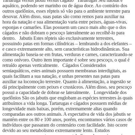
Tartaruga versus jabuti versus cágado Tartarugas Seu habitat é
aquático, podendo ser marinho ou de água doce. Ao contrário dos
outros quelônios, esses répteis só vão para o ambiente terrestre para
desovar. Além disso, suas patas são como remos para auxiliar na
hora da natação e sua alimentação varia entre peixes, águas-vivas,
esponjas e camarões. Elas possuem um casco mais alto que o dos
cágados e não dobram o pescoço lateralmente ao recolhê-lo para
dentro. Jabutis Estes répteis são exclusivamente terrestres,
possuindo patas em formas cilíndricas – lembrando a dos elefantes –
e casco extremamente alto, sem características hidrodinâmicas. Sua
alimentação baseia-se em frutas, verduras e carnes, caracterizando-se
como onívoro. Outro item importante é sobre seu pescoço, o qual é
retraído apenas verticalmente. Cágados Considerados
semiaquáticos, estes animais possuem membranas interdigitais, as
quais facilitam a sua natação, e unhas presentes nas patas para
auxiliar na locomoção terrestre. Quanto à alimentação, a ingestão se
dá principalmente com peixes e crustáceos. Além disso, seu pescoço
possui a capacidade de dobrar-se lateralmente. Longevidade dos
quelônios São os jabutis que englobam as espécies terrestres às quais
atribuímos a vida longa. Tartarugas e cágados possuem médias de
longevidade mais baixas, porém, extremamente altas quando
comparadas aos outros animais. A expectativa de vida dos jabutis se
mantém entre os 80 e 100 anos, porém, encontramos vários casos de
indivíduos que passaram do centenário com facilidade. Isto ocorre
devido ao seu metabolismo extremamente lento. Estudos