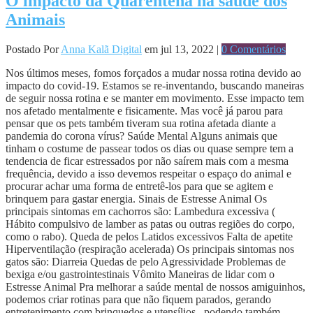
O impacto da Quarentena na saúde dos
Animais
Postado Por
Anna Kalã Digital
em jul 13, 2022 |
0 Comentários
Nos últimos meses, fomos forçados a mudar nossa rotina devido ao
impacto do covid-19. Estamos se re-inventando, buscando maneiras
de seguir nossa rotina e se manter em movimento. Esse impacto tem
nos afetado mentalmente e fisicamente. Mas você já parou para
pensar que os pets também tiveram sua rotina afetada diante a
pandemia do corona vírus? Saúde Mental Alguns animais que
tinham o costume de passear todos os dias ou quase sempre tem a
tendencia de ficar estressados por não saírem mais com a mesma
frequência, devido a isso devemos respeitar o espaço do animal e
procurar achar uma forma de entretê-los para que se agitem e
brinquem para gastar energia. Sinais de Estresse Animal Os
principais sintomas em cachorros são: Lambedura excessiva (
Hábito compulsivo de lamber as patas ou outras regiões do corpo,
como o rabo). Queda de pelos Latidos excessivos Falta de apetite
Hiperventilação (respiração acelerada) Os principais sintomas nos
gatos são: Diarreia Quedas de pelo Agressividade Problemas de
bexiga e/ou gastrointestinais Vômito Maneiras de lidar com o
Estresse Animal Pra melhorar a saúde mental de nossos amiguinhos,
podemos criar rotinas para que não fiquem parados, gerando
entretenimento com brinquedos e utensílios , podendo também