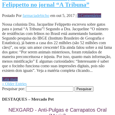
Felippetto no jornal “A Tribuna”
Postado Por
farmaciadebicho
em out 5, 2017 |
0 Comentários
Nossa colunista Dra. Jacqueline Felippetto escreveu sobre gatos
para o jornal “A Tribuna”! Segundo a Dra. Jacqueline “O número
de residências com felinos no Brasil está aumentando bastante.
Segundo pesquisa do IBGE (Instituto Brasileiro de Geografia e
Estatística), já batem a casa dos 22 milhões (são 52 milhões com
cães)”, ou seja: um amor crescente! Ela ainda falou sobre a má fama
dos gatos: “Por serem animais misteriosos, foram rotulados de
maneira preconceituosa e injusta. Por isso, quanto mais informação,
menos mistificação” E algumas curiosidades: “Interessante é saber
que o focinho funciona como suas impressões digitais, pois não
existem dois iguais”. Veja a matéria completa clicando...
Leia mais
« Older Entries
Pesquisar por:
DESTAQUES – Mercado Pet
NEXGARD - Anti-Pulgas e Carrapatos Oral