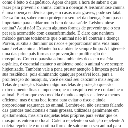
como é feito o diagnóstico. Agora chegou a hora de saber o que
fazer para prevenir o animal contra a doença! A leishmaniose canina
é uma doença endêmica que, em casos mais graves, pode ser fatal.
Dessa forma, saber como proteger o seu pet da doença, é um passo
importante para cuidar muito bem de sua saúde. Leishmaniose
canina? Aqui não! Existem algumas formas de prevenir que o seu
pet seja acometido com essaenfermidade. É claro que nenhum
método garante totalmente que o animal não irá contrair a doença.
Porém, auxilia a diminuir os riscos e proporcionar uma vida mais
saudável ao animal. Mantenha o ambiente sempre limpo A higiene é
uma das principais formas de prevenção e proliferação de
mosquitos. Como o parasita adora ambientes ricos em matéria
orgânica, é essencial manter o ambiente onde o animal vive sempre
higienizado. Também vale a pena prestar atenção à limpeza geral de
sua residência, pois eliminando qualquer possível local para a
proliferação do mosquito, você deixará seu cãozinho mais seguro.
Telas de proteção: Existem algumas telas de proteção que são
extremamente finas e impedem que o mosquito entre e contamine o
animal. É claro que essa medida é muito simples e talvez a menos
eficiente, mas é uma boa forma para evitar o risco e ainda
proporcionar segurança ao animal. Lembre-se, não estamos falando
das grandes tradicionais e mais grossas, utilizadas geralmente em
apartamentos, mas sim daquelas telas próprias para evitar que os
mosquitos entrem no local. Coleira repelente ou solução repelente A
coleira repelente é uma ótima forma de sair com o seu animal para