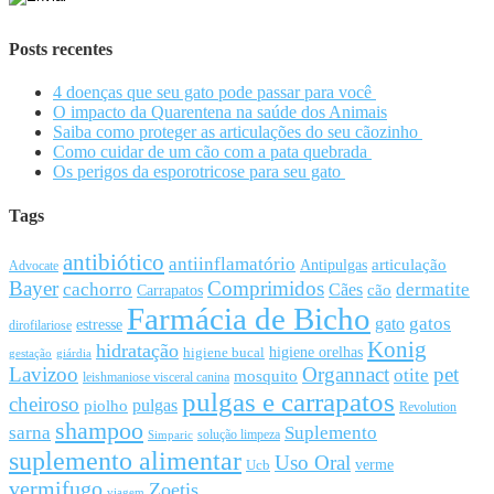
Posts recentes
4 doenças que seu gato pode passar para você
O impacto da Quarentena na saúde dos Animais
Saiba como proteger as articulações do seu cãozinho
Como cuidar de um cão com a pata quebrada
Os perigos da esporotricose para seu gato
Tags
antibiótico
antiinflamatório
articulação
Antipulgas
Advocate
Bayer
Comprimidos
cachorro
Cães
dermatite
cão
Carrapatos
Farmácia de Bicho
gato
gatos
estresse
dirofilariose
Konig
hidratação
higiene orelhas
higiene bucal
gestação
giárdia
Lavizoo
Organnact
pet
otite
mosquito
leishmaniose visceral canina
pulgas e carrapatos
cheiroso
pulgas
piolho
Revolution
shampoo
sarna
Suplemento
solução limpeza
Simparic
suplemento alimentar
Uso Oral
Ucb
verme
vermifugo
Zoetis
viagem