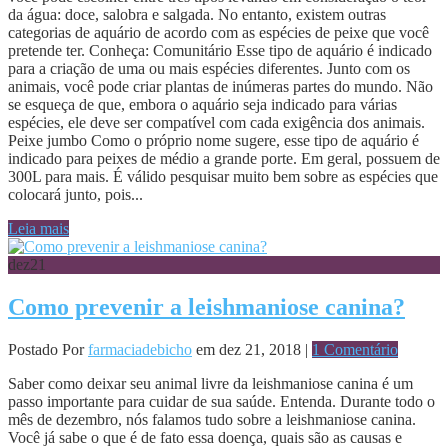
da água: doce, salobra e salgada. No entanto, existem outras
categorias de aquário de acordo com as espécies de peixe que você
pretende ter. Conheça: Comunitário Esse tipo de aquário é indicado
para a criação de uma ou mais espécies diferentes. Junto com os
animais, você pode criar plantas de inúmeras partes do mundo. Não
se esqueça de que, embora o aquário seja indicado para várias
espécies, ele deve ser compatível com cada exigência dos animais.
Peixe jumbo Como o próprio nome sugere, esse tipo de aquário é
indicado para peixes de médio a grande porte. Em geral, possuem de
300L para mais. É válido pesquisar muito bem sobre as espécies que
colocará junto, pois...
Leia mais
dez
21
Como prevenir a leishmaniose canina?
Postado Por
farmaciadebicho
em dez 21, 2018 |
1 Comentário
Saber como deixar seu animal livre da leishmaniose canina é um
passo importante para cuidar de sua saúde. Entenda. Durante todo o
mês de dezembro, nós falamos tudo sobre a leishmaniose canina.
Você já sabe o que é de fato essa doença, quais são as causas e