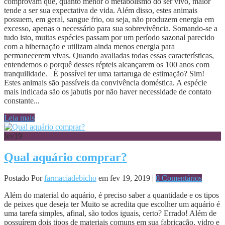
comprovam que, quanto menor o metabolismo do ser vivo, maior
tende a ser sua expectativa de vida. Além disso, estes animais
possuem, em geral, sangue frio, ou seja, não produzem energia em
excesso, apenas o necessário para sua sobrevivência. Somando-se a
tudo isto, muitas espécies passam por um período sazonal parecido
com a hibernação e utilizam ainda menos energia para
permanecerem vivas. Quando avaliadas todas essas características,
entendemos o porquê desses répteis alcançarem os 100 anos com
tranquilidade. É possível ter uma tartaruga de estimação? Sim!
Estes animais são passíveis da convivência doméstica. A espécie
mais indicada são os jabutis por não haver necessidade de contato
constante...
Leia mais
fev
19
Qual aquário comprar?
Postado Por
farmaciadebicho
em fev 19, 2019 |
0 Comentários
Além do material do aquário, é preciso saber a quantidade e os tipos
de peixes que deseja ter Muito se acredita que escolher um aquário é
uma tarefa simples, afinal, são todos iguais, certo? Errado! Além de
possuírem dois tipos de materiais comuns em sua fabricação, vidro e