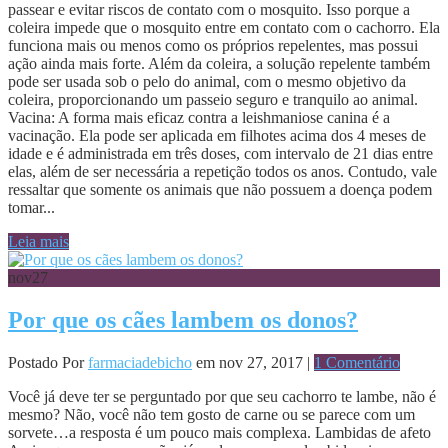
passear e evitar riscos de contato com o mosquito. Isso porque a
coleira impede que o mosquito entre em contato com o cachorro. Ela
funciona mais ou menos como os próprios repelentes, mas possui
ação ainda mais forte. Além da coleira, a solução repelente também
pode ser usada sob o pelo do animal, com o mesmo objetivo da
coleira, proporcionando um passeio seguro e tranquilo ao animal.
Vacina: A forma mais eficaz contra a leishmaniose canina é a
vacinação. Ela pode ser aplicada em filhotes acima dos 4 meses de
idade e é administrada em três doses, com intervalo de 21 dias entre
elas, além de ser necessária a repetição todos os anos. Contudo, vale
ressaltar que somente os animais que não possuem a doença podem
tomar...
Leia mais
nov
27
Por que os cães lambem os donos?
Postado Por
farmaciadebicho
em nov 27, 2017 |
1 Comentário
Você já deve ter se perguntado por que seu cachorro te lambe, não é
mesmo? Não, você não tem gosto de carne ou se parece com um
sorvete…a resposta é um pouco mais complexa. Lambidas de afeto