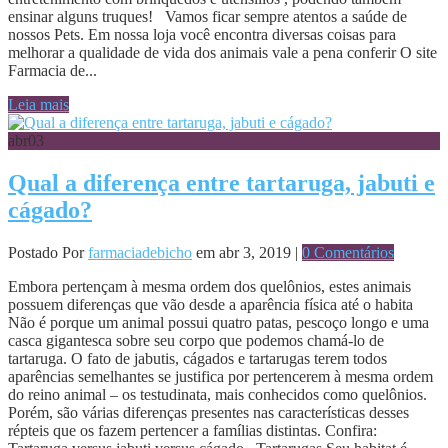
ensinar alguns truques! Vamos ficar sempre atentos a saúde de
nossos Pets. Em nossa loja você encontra diversas coisas para
melhorar a qualidade de vida dos animais vale a pena conferir O site
Farmacia de...
Leia mais
abr
03
Qual a diferença entre tartaruga, jabuti e
cágado?
Postado Por
farmaciadebicho
em abr 3, 2019 |
0 Comentários
Embora pertençam à mesma ordem dos quelônios, estes animais
possuem diferenças que vão desde a aparência física até o habita
Não é porque um animal possui quatro patas, pescoço longo e uma
casca gigantesca sobre seu corpo que podemos chamá-lo de
tartaruga. O fato de jabutis, cágados e tartarugas terem todos
aparências semelhantes se justifica por pertencerem à mesma ordem
do reino animal – os testudinata, mais conhecidos como quelônios.
Porém, são várias diferenças presentes nas características desses
répteis que os fazem pertencer a famílias distintas. Confira: