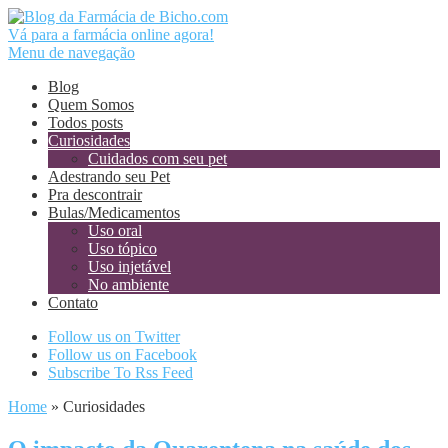
Vá para a farmácia online agora!
Menu de navegação
Blog
Quem Somos
Todos posts
Curiosidades
Cuidados com seu pet
Adestrando seu Pet
Pra descontrair
Bulas/Medicamentos
Uso oral
Uso tópico
Uso injetável
No ambiente
Contato
Follow us on Twitter
Follow us on Facebook
Subscribe To Rss Feed
Home
»
Curiosidades