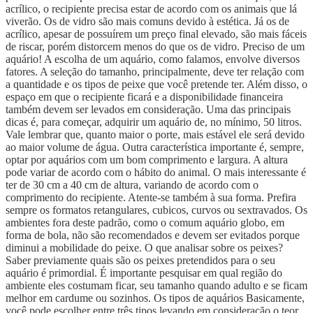
acrílico, o recipiente precisa estar de acordo com os animais que lá
viverão. Os de vidro são mais comuns devido à estética. Já os de
acrílico, apesar de possuírem um preço final elevado, são mais fáceis
de riscar, porém distorcem menos do que os de vidro. Preciso de um
aquário! A escolha de um aquário, como falamos, envolve diversos
fatores. A seleção do tamanho, principalmente, deve ter relação com
a quantidade e os tipos de peixe que você pretende ter. Além disso, o
espaço em que o recipiente ficará e a disponibilidade financeira
também devem ser levados em consideração. Uma das principais
dicas é, para começar, adquirir um aquário de, no mínimo, 50 litros.
Vale lembrar que, quanto maior o porte, mais estável ele será devido
ao maior volume de água. Outra característica importante é, sempre,
optar por aquários com um bom comprimento e largura. A altura
pode variar de acordo com o hábito do animal. O mais interessante é
ter de 30 cm a 40 cm de altura, variando de acordo com o
comprimento do recipiente. Atente-se também à sua forma. Prefira
sempre os formatos retangulares, cubicos, curvos ou sextravados. Os
ambientes fora deste padrão, como o comum aquário globo, em
forma de bola, não são recomendados e devem ser evitados porque
diminui a mobilidade do peixe. O que analisar sobre os peixes?
Saber previamente quais são os peixes pretendidos para o seu
aquário é primordial. É importante pesquisar em qual região do
ambiente eles costumam ficar, seu tamanho quando adulto e se ficam
melhor em cardume ou sozinhos. Os tipos de aquários Basicamente,
você pode escolher entre três tipos levando em consideração o teor