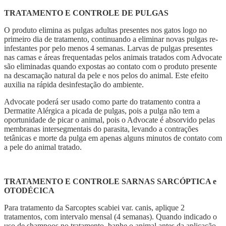
TRATAMENTO E CONTROLE DE PULGAS
O produto elimina as pulgas adultas presentes nos gatos logo no
primeiro dia de tratamento, continuando a eliminar novas pulgas re-
infestantes por pelo menos 4 semanas. Larvas de pulgas presentes
nas camas e áreas frequentadas pelos animais tratados com Advocate
são eliminadas quando expostas ao contato com o produto presente
na descamação natural da pele e nos pelos do animal. Este efeito
auxilia na rápida desinfestação do ambiente.
Advocate poderá ser usado como parte do tratamento contra a
Dermatite Alérgica a picada de pulgas, pois a pulga não tem a
oportunidade de picar o animal, pois o Advocate é absorvido pelas
membranas intersegmentais do parasita, levando a contrações
tetânicas e morte da pulga em apenas alguns minutos de contato com
a pele do animal tratado.
TRATAMENTO E CONTROLE SARNAS SARCÓPTICA e
OTODÉCICA
Para tratamento da Sarcoptes scabiei var. canis, aplique 2
tratamentos, com intervalo mensal (4 semanas). Quando indicado o
uso de shampoos no tratamento, banhe o animal antes da aplicação