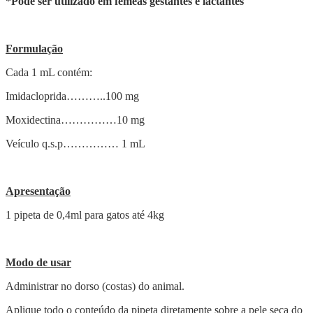
*Pode ser utilizado em fêmeas gestantes e lactantes
Formulação
Cada 1 mL contém:
Imidacloprida………..100 mg
Moxidectina……………10 mg
Veículo q.s.p…………… 1 mL
Apresentação
1 pipeta de 0,4ml para gatos até 4kg
Modo de usar
Administrar no dorso (costas) do animal.
Aplique todo o conteúdo da pipeta diretamente sobre a pele seca do