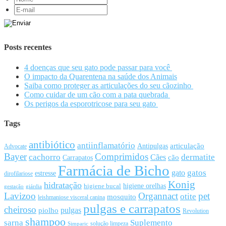
Posts recentes
4 doenças que seu gato pode passar para você
O impacto da Quarentena na saúde dos Animais
Saiba como proteger as articulações do seu cãozinho
Como cuidar de um cão com a pata quebrada
Os perigos da esporotricose para seu gato
Tags
antibiótico
antiinflamatório
articulação
Antipulgas
Advocate
Bayer
Comprimidos
cachorro
Cães
dermatite
cão
Carrapatos
Farmácia de Bicho
gato
gatos
estresse
dirofilariose
Konig
hidratação
higiene orelhas
higiene bucal
gestação
giárdia
Lavizoo
Organnact
pet
otite
mosquito
leishmaniose visceral canina
pulgas e carrapatos
cheiroso
pulgas
piolho
Revolution
shampoo
sarna
Suplemento
solução limpeza
Simparic