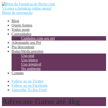
Vá para a farmácia online agora!
Menu de navegação
Blog
Quem Somos
Todos posts
Curiosidades
Cuidados com seu pet
Adestrando seu Pet
Pra descontrair
Bulas/Medicamentos
Uso oral
Uso tópico
Uso injetável
No ambiente
Contato
Follow us on Twitter
Follow us on Facebook
Subscribe To Rss Feed
Advocate Gatos até 4kg