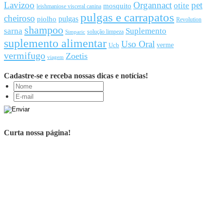
Lavizoo
Organnact
pet
otite
mosquito
leishmaniose visceral canina
pulgas e carrapatos
cheiroso
pulgas
piolho
Revolution
shampoo
sarna
Suplemento
solução limpeza
Simparic
suplemento alimentar
Uso Oral
Ucb
verme
vermifugo
Zoetis
viagem
Cadastre-se e receba nossas dicas e notícias!
Curta nossa página!