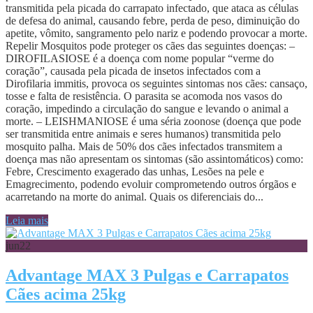
transmitida pela picada do carrapato infectado, que ataca as células
de defesa do animal, causando febre, perda de peso, diminuição do
apetite, vômito, sangramento pelo nariz e podendo provocar a morte.
Repelir Mosquitos pode proteger os cães das seguintes doenças: –
DIROFILASIOSE é a doença com nome popular “verme do
coração”, causada pela picada de insetos infectados com a
Dirofilaria immitis, provoca os seguintes sintomas nos cães: cansaço,
tosse e falta de resistência. O parasita se acomoda nos vasos do
coração, impedindo a circulação do sangue e levando o animal a
morte. – LEISHMANIOSE é uma séria zoonose (doença que pode
ser transmitida entre animais e seres humanos) transmitida pelo
mosquito palha. Mais de 50% dos cães infectados transmitem a
doença mas não apresentam os sintomas (são assintomáticos) como:
Febre, Crescimento exagerado das unhas, Lesões na pele e
Emagrecimento, podendo evoluir comprometendo outros órgãos e
acarretando na morte do animal. Quais os diferenciais do...
Leia mais
jun
22
Advantage MAX 3 Pulgas e Carrapatos
Cães acima 25kg