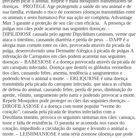
precisem picar o animal. Repele e mata mosquitos transmissores de
doenças. PROTEGE Age protegendo a saúde do seu animal e de
sua família, evitando o risco de zoonoses (doenças transmitidas entre
os animais e seres humanos) Por sua ação ser completa, Advantage
Max 3 garante a proteção de seu cão com eficácia. A presença de
pulgas nos cães pode acarretar nas seguintes doenças: –
DIPILIDIOSE causada pelo agente Dipylidium caninum, verme que
ataca o intestino, causando diarréria e perda de peso. – DAPP é a
alergia mais comum entre os cães, provocada através da picada da
pulga, desenvolvendo uma Dermatite Alérgica á picada de pulgas A
infestação de Carrapatos em cães podem acarretar nas seguintes
doenças: – BABESIOSE é a doença provocada através da picada de
um carrapato infectado. Doença que destrói os glóbulos vermelhos
dos cães, causando febre, anemia, tendência a sangramentos e
podendo levar o animal a morte. – ERLIQUIOSE é uma doença
transmitida pela picada do carrapato infectado, que ataca as células
de defesa do animal, causando febre, perda de peso, diminuição do
apetite, vômito, sangramento pelo nariz e podendo provocar a morte.
Repelir Mosquitos pode proteger os cães das seguintes doenças: –
DIROFILASIOSE é a doença com nome popular “verme do
coração”, causada pela picada de insetos infectados com a
Dirofilaria immitis, provoca os seguintes sintomas nos cães: cansaço,
tosse e falta de resistência. O parasita se acomoda nos vasos do
coração, impedindo a circulação do sangue e levando o animal a
morte. – LEISHMANIOSE é uma séria zoonose (doença que pode