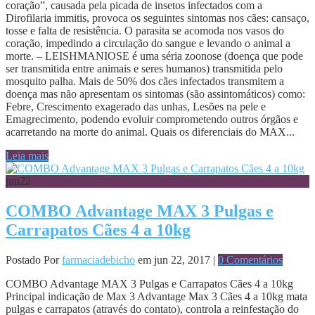
coração”, causada pela picada de insetos infectados com a
Dirofilaria immitis, provoca os seguintes sintomas nos cães: cansaço,
tosse e falta de resistência. O parasita se acomoda nos vasos do
coração, impedindo a circulação do sangue e levando o animal a
morte. – LEISHMANIOSE é uma séria zoonose (doença que pode
ser transmitida entre animais e seres humanos) transmitida pelo
mosquito palha. Mais de 50% dos cães infectados transmitem a
doença mas não apresentam os sintomas (são assintomáticos) como:
Febre, Crescimento exagerado das unhas, Lesões na pele e
Emagrecimento, podendo evoluir comprometendo outros órgãos e
acarretando na morte do animal. Quais os diferenciais do MAX...
Leia mais
jun
22
COMBO Advantage MAX 3 Pulgas e
Carrapatos Cães 4 a 10kg
Postado Por
farmaciadebicho
em jun 22, 2017 |
0 Comentários
COMBO Advantage MAX 3 Pulgas e Carrapatos Cães 4 a 10kg
Principal indicação de Max 3 Advantage Max 3 Cães 4 a 10kg mata
pulgas e carrapatos (através do contato), controla a reinfestação do