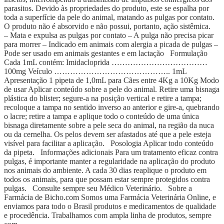
parasitos. Devido às propriedades do produto, este se espalha por
toda a superfície da pele do animal, matando as pulgas por contato.
O produto não é absorvido e não possui, portanto, ação sistêmica.
– Mata e expulsa as pulgas por contato – A pulga não precisa picar
para morrer – Indicado em animais com alergia a picada de pulgas –
Pode ser usado em animais gestantes e em lactação Formulação
Cada 1mL contém: Imidacloprida ………………………………
100mg Veículo …………………………………….. 1mL
Apresentação 1 pipeta de 1,0mL para Cães entre 4Kg a 10Kg Modo
de usar Aplicar conteúdo sobre a pele do animal. Retire uma bisnaga
plástica do blister; segure-a na posição vertical e retire a tampa;
recoloque a tampa no sentido inverso ao anterior e gire-a, quebrando
o lacre; retire a tampa e aplique todo o conteúdo de uma única
bisnaga diretamente sobre a pele seca do animal, na região da nuca
ou da cernelha. Os pelos devem ser afastados até que a pele esteja
visível para facilitar a aplicação. Posologia Aplicar todo conteúdo
da pipeta. Informações adicionais Para um tratamento eficaz contra
pulgas, é importante manter a regularidade na aplicação do produto
nos animais do ambiente. A cada 30 dias reaplique o produto em
todos os animais, para que possam estar sempre protegidos contra
pulgas. Consulte sempre seu Médico Veterinário. Sobre a
Farmácia de Bicho.com Somos uma Farmácia Veterinária Online, e
enviamos para todo o Brasil produtos e medicamentos de qualidade
e procedência. Trabalhamos com ampla linha de produtos, sempre