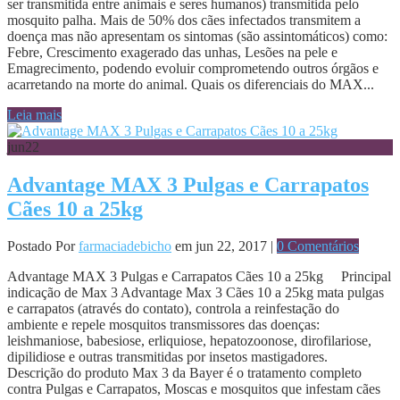
ser transmitida entre animais e seres humanos) transmitida pelo
mosquito palha. Mais de 50% dos cães infectados transmitem a
doença mas não apresentam os sintomas (são assintomáticos) como:
Febre, Crescimento exagerado das unhas, Lesões na pele e
Emagrecimento, podendo evoluir comprometendo outros órgãos e
acarretando na morte do animal. Quais os diferenciais do MAX...
Leia mais
jun
22
Advantage MAX 3 Pulgas e Carrapatos
Cães 10 a 25kg
Postado Por
farmaciadebicho
em jun 22, 2017 |
0 Comentários
Advantage MAX 3 Pulgas e Carrapatos Cães 10 a 25kg Principal
indicação de Max 3 Advantage Max 3 Cães 10 a 25kg mata pulgas
e carrapatos (através do contato), controla a reinfestação do
ambiente e repele mosquitos transmissores das doenças:
leishmaniose, babesiose, erliquiose, hepatozoonose, dirofilariose,
dipilidiose e outras transmitidas por insetos mastigadores.
Descrição do produto Max 3 da Bayer é o tratamento completo
contra Pulgas e Carrapatos, Moscas e mosquitos que infestam cães