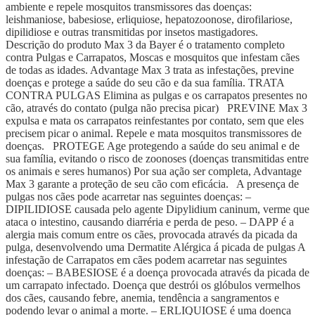
ambiente e repele mosquitos transmissores das doenças:
leishmaniose, babesiose, erliquiose, hepatozoonose, dirofilariose,
dipilidiose e outras transmitidas por insetos mastigadores.
Descrição do produto Max 3 da Bayer é o tratamento completo
contra Pulgas e Carrapatos, Moscas e mosquitos que infestam cães
de todas as idades. Advantage Max 3 trata as infestações, previne
doenças e protege a saúde do seu cão e da sua família. TRATA
CONTRA PULGAS Elimina as pulgas e os carrapatos presentes no
cão, através do contato (pulga não precisa picar) PREVINE Max 3
expulsa e mata os carrapatos reinfestantes por contato, sem que eles
precisem picar o animal. Repele e mata mosquitos transmissores de
doenças. PROTEGE Age protegendo a saúde do seu animal e de
sua família, evitando o risco de zoonoses (doenças transmitidas entre
os animais e seres humanos) Por sua ação ser completa, Advantage
Max 3 garante a proteção de seu cão com eficácia. A presença de
pulgas nos cães pode acarretar nas seguintes doenças: –
DIPILIDIOSE causada pelo agente Dipylidium caninum, verme que
ataca o intestino, causando diarréria e perda de peso. – DAPP é a
alergia mais comum entre os cães, provocada através da picada da
pulga, desenvolvendo uma Dermatite Alérgica á picada de pulgas A
infestação de Carrapatos em cães podem acarretar nas seguintes
doenças: – BABESIOSE é a doença provocada através da picada de
um carrapato infectado. Doença que destrói os glóbulos vermelhos
dos cães, causando febre, anemia, tendência a sangramentos e
podendo levar o animal a morte. – ERLIQUIOSE é uma doença