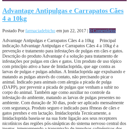
Advantage Antipulgas e Carrapatos Cães
4 a 10kg
Postado Por
farmaciadebicho
em jun 22, 2017 |
0 Comentários
Advantage Antipulgas e Carrapatos Cães 4 a 10kg Principal
indicação Advantage Antipulgas e Carrapatos Cães 4 a 10kg é a
prevenção e tratamento para infestações de pulgas em cães e gatos.
Descrição do produto Advantage é a solução para tratamento de
infestações por pulgas em cães e gatos. Um produto de uso tópico
com princípio ativo a base de Imidacloprida, que age contra as
larvas de pulgas e pulgas adultas. A Imidacloprida age expulsando e
matando as pulgas através do contato, não precisando picar o
animal. Indicado para animais com alergia a picada de pulga
(DAPP), por prevenir a picada de pulgas que venham a subir no
corpo do animal. Também age como auxiliar no controle da
infestação do ambiente, matando as larvas de pulgas presentes no
ambiente. Com duração de 30 dias, pode ser aplicado mensalmente
com segurança. Produto seguro e indicado para fêmeas de cães e
gatos prenhes e em lactação. Imidacloprida Tecnicamente, a
Imidacloprida baseia-se na sua forte ligação aos seus receptores
nicotínicos das regiões pós-sinápticas do sistema nervoso central dos
insetos, interrompendo a transmissão de impulsos colinérgicos dos