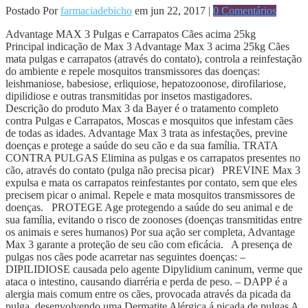
Postado Por
farmaciadebicho
em jun 22, 2017 |
0 Comentários
Advantage MAX 3 Pulgas e Carrapatos Cães acima 25kg
Principal indicação de Max 3 Advantage Max 3 acima 25kg Cães
mata pulgas e carrapatos (através do contato), controla a reinfestação
do ambiente e repele mosquitos transmissores das doenças:
leishmaniose, babesiose, erliquiose, hepatozoonose, dirofilariose,
dipilidiose e outras transmitidas por insetos mastigadores.
Descrição do produto Max 3 da Bayer é o tratamento completo
contra Pulgas e Carrapatos, Moscas e mosquitos que infestam cães
de todas as idades. Advantage Max 3 trata as infestações, previne
doenças e protege a saúde do seu cão e da sua família. TRATA
CONTRA PULGAS Elimina as pulgas e os carrapatos presentes no
cão, através do contato (pulga não precisa picar) PREVINE Max 3
expulsa e mata os carrapatos reinfestantes por contato, sem que eles
precisem picar o animal. Repele e mata mosquitos transmissores de
doenças. PROTEGE Age protegendo a saúde do seu animal e de
sua família, evitando o risco de zoonoses (doenças transmitidas entre
os animais e seres humanos) Por sua ação ser completa, Advantage
Max 3 garante a proteção de seu cão com eficácia. A presença de
pulgas nos cães pode acarretar nas seguintes doenças: –
DIPILIDIOSE causada pelo agente Dipylidium caninum, verme que
ataca o intestino, causando diarréria e perda de peso. – DAPP é a
alergia mais comum entre os cães, provocada através da picada da
pulga, desenvolvendo uma Dermatite Alérgica á picada de pulgas A