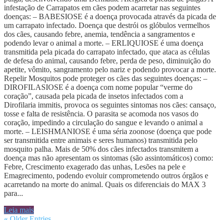
infestação de Carrapatos em cães podem acarretar nas seguintes
doenças: – BABESIOSE é a doença provocada através da picada de
um carrapato infectado. Doença que destrói os glóbulos vermelhos
dos cães, causando febre, anemia, tendência a sangramentos e
podendo levar o animal a morte. – ERLIQUIOSE é uma doença
transmitida pela picada do carrapato infectado, que ataca as células
de defesa do animal, causando febre, perda de peso, diminuição do
apetite, vômito, sangramento pelo nariz e podendo provocar a morte.
Repelir Mosquitos pode proteger os cães das seguintes doenças: –
DIROFILASIOSE é a doença com nome popular “verme do
coração”, causada pela picada de insetos infectados com a
Dirofilaria immitis, provoca os seguintes sintomas nos cães: cansaço,
tosse e falta de resistência. O parasita se acomoda nos vasos do
coração, impedindo a circulação do sangue e levando o animal a
morte. – LEISHMANIOSE é uma séria zoonose (doença que pode
ser transmitida entre animais e seres humanos) transmitida pelo
mosquito palha. Mais de 50% dos cães infectados transmitem a
doença mas não apresentam os sintomas (são assintomáticos) como:
Febre, Crescimento exagerado das unhas, Lesões na pele e
Emagrecimento, podendo evoluir comprometendo outros órgãos e
acarretando na morte do animal. Quais os diferenciais do MAX 3
para...
Leia mais
« Older Entries