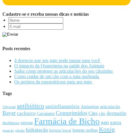
Cadastre-se e receba nossas dicas e notícias
Posts recentes
4 doenças que seu gato pode passar para você
O impacto da Quarentena na saúde dos Animais
Saiba como proteger as articulações do seu cãozinho
Como cuidar de um cão com a pata quebrada
Os perigos da esporotricose para seu gato
Tags
antibiótico
antiinflamatório
articulação
Antipulgas
Advocate
Bayer
Comprimidos
cachorro
Cães
dermatite
cão
Carrapatos
Farmácia de Bicho
gato
gatos
estresse
dirofilariose
Konig
hidratação
higiene orelhas
higiene bucal
gestação
giárdia