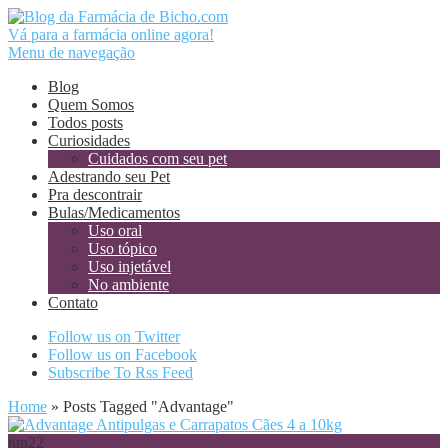
Vá para a farmácia online agora!
Menu de navegação
Blog
Quem Somos
Todos posts
Curiosidades
Cuidados com seu pet
Adestrando seu Pet
Pra descontrair
Bulas/Medicamentos
Uso oral
Uso tópico
Uso injetável
No ambiente
Contato
Follow us on Twitter
Follow us on Facebook
Subscribe To Rss Feed
Home
»
Posts Tagged
"
Advantage"
jun
22