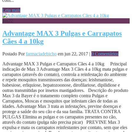
com...
Leia mais
jun
22
Advantage MAX 3 Pulgas e Carrapatos
Cães 4 a 10kg
Postado Por
farmaciadebicho
em jun 22, 2017 |
0 Comentários
Advantage MAX 3 Pulgas e Carrapatos Cães 4 a 10kg Principal
indicação de Max 3 Advantage Max 3 Cães 4 a 10kg mata pulgas e
carrapatos (através do contato), controla a reinfestação do ambiente
e repele mosquitos transmissores das doenças: leishmaniose,
babesiose, erliquiose, hepatozoonose, dirofilariose, dipilidiose e
outras transmitidas por insetos mastigadores. Descrição do produto
Max 3 da Bayer é o tratamento completo contra Pulgas e
Carrapatos, Moscas e mosquitos que infestam cães de todas as
idades. Advantage Max 3 trata as infestações, previne doenças e
protege a saúde do seu cão e da sua família. TRATA CONTRA
PULGAS Elimina as pulgas e os carrapatos presentes no cão,
através do contato (pulga não precisa picar) PREVINE Max 3
expulsa e mata os carrapatos reinfestantes por contato, sem que eles