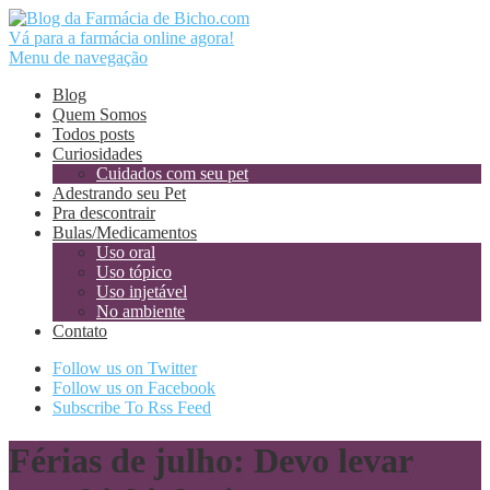
Vá para a farmácia online agora!
Menu de navegação
Blog
Quem Somos
Todos posts
Curiosidades
Cuidados com seu pet
Adestrando seu Pet
Pra descontrair
Bulas/Medicamentos
Uso oral
Uso tópico
Uso injetável
No ambiente
Contato
Follow us on Twitter
Follow us on Facebook
Subscribe To Rss Feed
Férias de julho: Devo levar