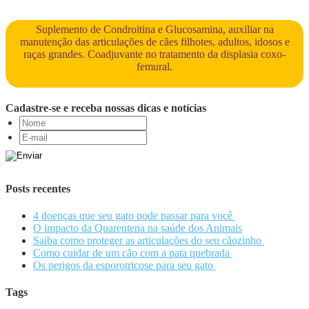
Suplemento de Condroitina e Glucosamina, auxiliar na
manutenção das articulações de cães filhotes, adultos, idosos e
raças grandes. Coadjuvante no tratamento da displasia coxo-
femural.
Cadastre-se e receba nossas dicas e notícias
Posts recentes
4 doenças que seu gato pode passar para você
O impacto da Quarentena na saúde dos Animais
Saiba como proteger as articulações do seu cãozinho
Como cuidar de um cão com a pata quebrada
Os perigos da esporotricose para seu gato
Tags