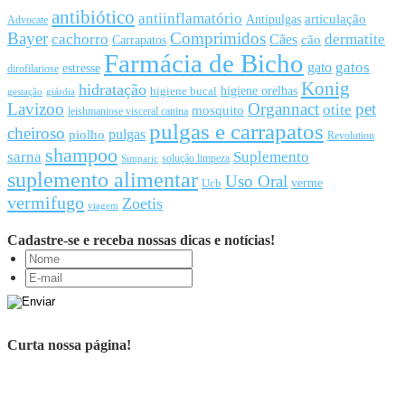
antibiótico
antiinflamatório
articulação
Antipulgas
Advocate
Bayer
Comprimidos
cachorro
Cães
dermatite
cão
Carrapatos
Farmácia de Bicho
gato
gatos
estresse
dirofilariose
Konig
hidratação
higiene orelhas
higiene bucal
gestação
giárdia
Lavizoo
Organnact
pet
otite
mosquito
leishmaniose visceral canina
pulgas e carrapatos
cheiroso
pulgas
piolho
Revolution
shampoo
sarna
Suplemento
solução limpeza
Simparic
suplemento alimentar
Uso Oral
Ucb
verme
vermifugo
Zoetis
viagem
Cadastre-se e receba nossas dicas e notícias!
Curta nossa página!