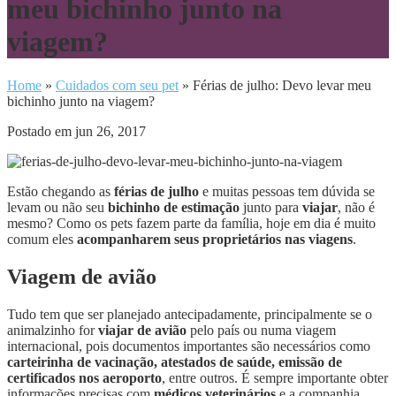
meu bichinho junto na
viagem?
Home
»
Cuidados com seu pet
»
Férias de julho: Devo levar meu
bichinho junto na viagem?
Postado em jun 26, 2017
Estão chegando as
férias de julho
e muitas pessoas tem dúvida se
levam ou não seu
bichinho de estimação
junto para
viajar
, não é
mesmo? Como os pets fazem parte da família, hoje em dia é muito
comum eles
acompanharem seus proprietários nas viagens
.
Viagem de avião
Tudo tem que ser planejado antecipadamente, principalmente se o
animalzinho for
viajar de avião
pelo país ou numa viagem
internacional, pois documentos importantes são necessários como
carteirinha de vacinação, atestados de saúde, emissão de
certificados nos aeroporto
, entre outros. É sempre importante obter
informações precisas com
médicos veterinários
e a companhia