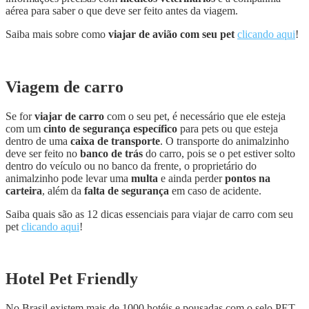
aérea para saber o que deve ser feito antes da viagem.
Saiba mais sobre como
viajar de avião com seu pet
clicando aqui
!
Viagem de carro
Se for
viajar de carro
com o seu pet, é necessário que ele esteja
com um
cinto de segurança específico
para pets ou que esteja
dentro de uma
caixa de transporte
. O transporte do animalzinho
deve ser feito no
banco de trás
do carro, pois se o pet estiver solto
dentro do veículo ou no banco da frente, o proprietário do
animalzinho pode levar uma
multa
e ainda perder
pontos na
carteira
, além da
falta de segurança
em caso de acidente.
Saiba quais são as 12 dicas essenciais para viajar de carro com seu
pet
clicando aqui
!
Hotel Pet Friendly
No Brasil existem mais de 1000 hotéis e pousadas com o selo PET