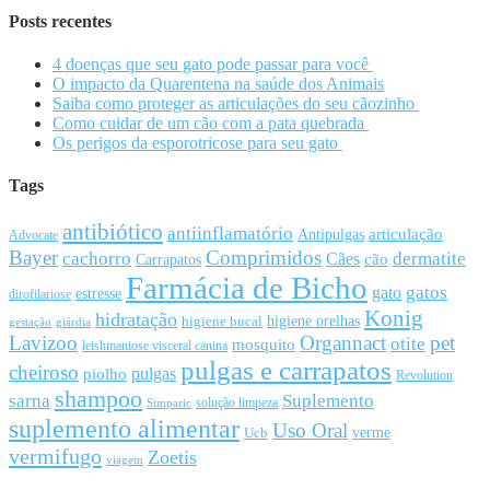
Posts recentes
4 doenças que seu gato pode passar para você
O impacto da Quarentena na saúde dos Animais
Saiba como proteger as articulações do seu cãozinho
Como cuidar de um cão com a pata quebrada
Os perigos da esporotricose para seu gato
Tags
antibiótico
antiinflamatório
articulação
Antipulgas
Advocate
Bayer
Comprimidos
cachorro
Cães
dermatite
cão
Carrapatos
Farmácia de Bicho
gato
gatos
estresse
dirofilariose
Konig
hidratação
higiene orelhas
higiene bucal
gestação
giárdia
Lavizoo
Organnact
pet
otite
mosquito
leishmaniose visceral canina
pulgas e carrapatos
cheiroso
pulgas
piolho
Revolution
shampoo
sarna
Suplemento
solução limpeza
Simparic
suplemento alimentar
Uso Oral
Ucb
verme
vermifugo
Zoetis
viagem