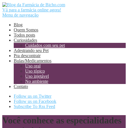
Vá para a farmácia online agora!
Menu de navegação
Blog
Quem Somos
Todos posts
Curiosidades
Cuidados com seu pet
Adestrando seu Pet
Pra descontrair
Bulas/Medicamentos
Uso oral
Uso tópico
Uso injetável
No ambiente
Contato
Follow us on Twitter
Follow us on Facebook
Subscribe To Rss Feed
Você conhece as especialidades