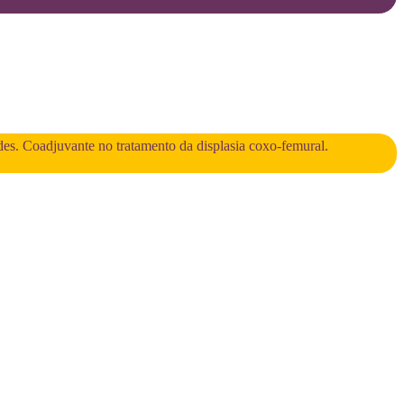
des. Coadjuvante no tratamento da displasia coxo-femural.