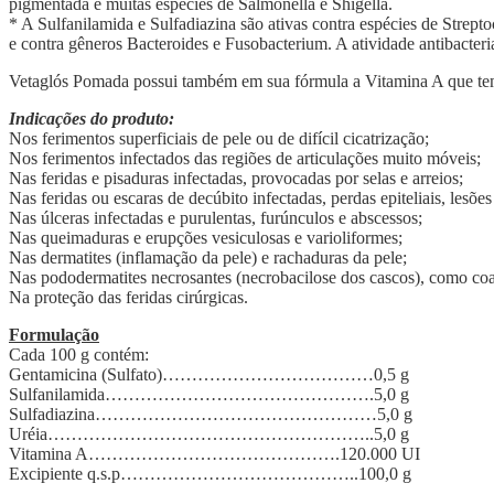
pigmentada e muitas espécies de Salmonella e Shigella.
* A Sulfanilamida e Sulfadiazina são ativas contra espécies de Strept
e contra gêneros Bacteroides e Fusobacterium. A atividade antibacter
Vetaglós Pomada possui também em sua fórmula a Vitamina A que tem 
Indicações do produto:
Nos ferimentos superficiais de pele ou de difícil cicatrização;
Nos ferimentos infectados das regiões de articulações muito móveis;
Nas feridas e pisaduras infectadas, provocadas por selas e arreios;
Nas feridas ou escaras de decúbito infectadas, perdas epiteliais, lesõe
Nas úlceras infectadas e purulentas, furúnculos e abscessos;
Nas queimaduras e erupções vesiculosas e varioliformes;
Nas dermatites (inflamação da pele) e rachaduras da pele;
Nas pododermatites necrosantes (necrobacilose dos cascos), como co
Na proteção das feridas cirúrgicas.
Formulação
Cada 100 g contém:
Gentamicina (Sulfato)………………………………0,5 g
Sulfanilamida……………………………………….5,0 g
Sulfadiazina…………………………………………5,0 g
Uréia………………………………………………..5,0 g
Vitamina A…………………………………….120.000 UI
Excipiente q.s.p…………………………………..100,0 g