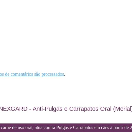
s de comentários são processados
.
NEXGARD - Anti-Pulgas e Carrapatos Oral (Merial
carne de uso oral, atua contra Pulgas e Carrapatos em cães a partir de 