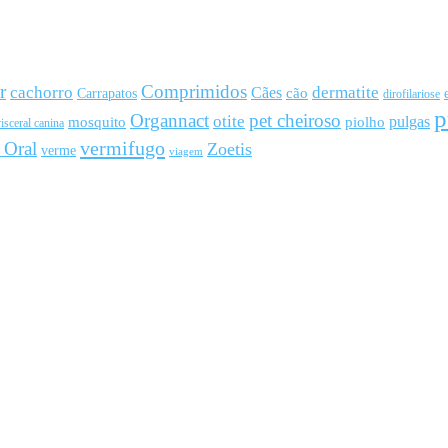
r
Comprimidos
cachorro
Cães
dermatite
cão
Carrapatos
dirofilariose
p
Organnact
pet cheiroso
otite
pulgas
mosquito
piolho
isceral canina
vermifugo
 Oral
Zoetis
verme
viagem