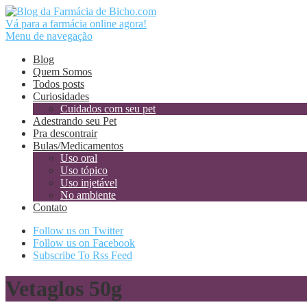
Vá para a farmácia online agora!
Menu de navegação
Blog
Quem Somos
Todos posts
Curiosidades
Cuidados com seu pet
Adestrando seu Pet
Pra descontrair
Bulas/Medicamentos
Uso oral
Uso tópico
Uso injetável
No ambiente
Contato
Follow us on Twitter
Follow us on Facebook
Subscribe To Rss Feed
Vetaglos 50g