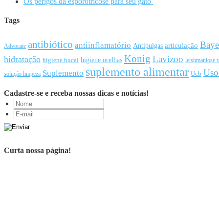
Os perigos da esporotricose para seu gato
Tags
antibiótico
Baye
antiinflamatório
articulação
Antipulgas
Advocate
Konig
Lavizoo
hidratação
higiene orelhas
higiene bucal
leishmaniose v
suplemento alimentar
Uso
Suplemento
Ucb
solução limpeza
Cadastre-se e receba nossas dicas e notícias!
Curta nossa página!