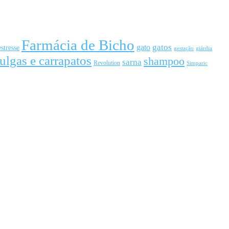
Farmácia de Bicho
gato
gatos
estresse
gestação
giárdia
ulgas e carrapatos
shampoo
sarna
Revolution
Simparic