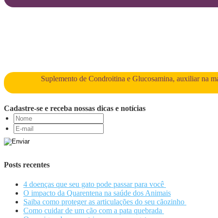
Suplemento de Condroitina e Glucosamina, auxiliar na man
Cadastre-se e receba nossas dicas e notícias
Posts recentes
4 doenças que seu gato pode passar para você
O impacto da Quarentena na saúde dos Animais
Saiba como proteger as articulações do seu cãozinho
Como cuidar de um cão com a pata quebrada