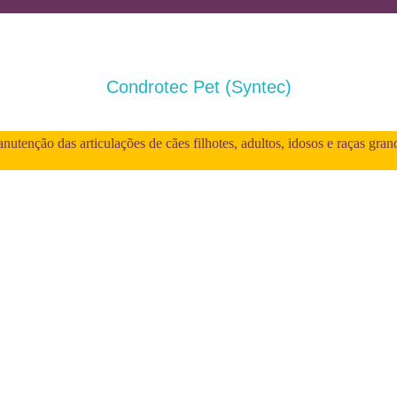
Condrotec Pet (Syntec)
utenção das articulações de cães filhotes, adultos, idosos e raças gran