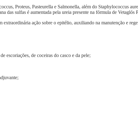
ococcus, Proteus, Pasteurella e Salmonella, além do Staphylococcus aure
iana das sulfas é aumentada pela ureia presente na fórmula de Vetaglós
extraordinária ação sobre o epitélio, auxiliando na manutenção e re
s de escoriações, de coceiras do casco e da pele;
adjuvante;