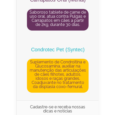
Saboroso tablete de carne de
uso oral, atua contra Pulgas e
Carrapatos em cães a partir
de 2kg, durante 30 dias.
Condrotec Pet (Syntec)
Suplemento de Condroitina e
Glucosamina, auxiliar na
manutenção das articulações
de cães filhotes, adultos,
idosos e raças grandes.
Coadjuvante no tratamento
da displasia coxo-femural.
Cadastre-se e receba nossas
dicas e notícias