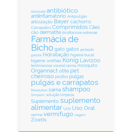
antibiótico
Advocate
antiinflamatório
Antipulgas
Bayer
cachorro
articulação
Comprimidos
Cães
Carrapatos
dermatite
cão
estresse
dirofilariose
Farmácia de
Bicho
gatos
gato
gestação
hidratação
higiene bucal
giárdia
Konig
Lavizoo
higiene orelhas
mosquito
leishmaniose visceral canina
Organnact
pet
otite
cheiroso
pulgas
piolho
pulgas e carrapatos
shampoo
sarna
Revolution
solução limpeza
Simparic
suplemento
Suplemento
alimentar
Uso Oral
Ucb
vermifugo
verme
viagem
Zoetis