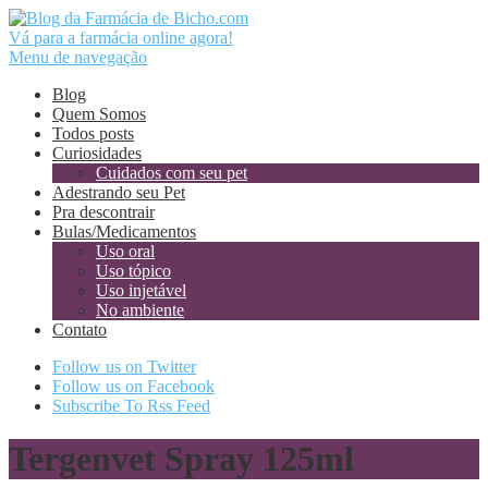
Vá para a farmácia online agora!
Menu de navegação
Blog
Quem Somos
Todos posts
Curiosidades
Cuidados com seu pet
Adestrando seu Pet
Pra descontrair
Bulas/Medicamentos
Uso oral
Uso tópico
Uso injetável
No ambiente
Contato
Follow us on Twitter
Follow us on Facebook
Subscribe To Rss Feed
Tergenvet Spray 125ml