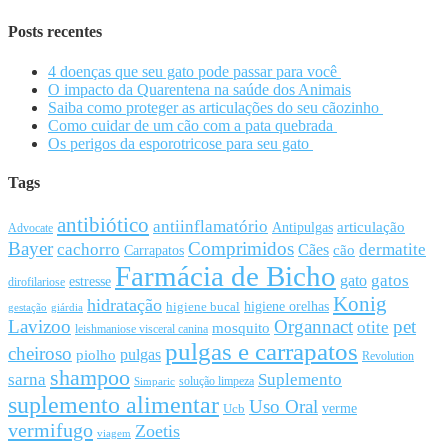
Posts recentes
4 doenças que seu gato pode passar para você
O impacto da Quarentena na saúde dos Animais
Saiba como proteger as articulações do seu cãozinho
Como cuidar de um cão com a pata quebrada
Os perigos da esporotricose para seu gato
Tags
antibiótico
antiinflamatório
articulação
Antipulgas
Advocate
Bayer
Comprimidos
cachorro
Cães
dermatite
cão
Carrapatos
Farmácia de Bicho
gato
gatos
estresse
dirofilariose
Konig
hidratação
higiene orelhas
higiene bucal
gestação
giárdia
Lavizoo
Organnact
pet
otite
mosquito
leishmaniose visceral canina
pulgas e carrapatos
cheiroso
pulgas
piolho
Revolution
shampoo
sarna
Suplemento
solução limpeza
Simparic
suplemento alimentar
Uso Oral
Ucb
verme
vermifugo
Zoetis
viagem