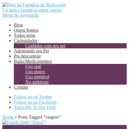
Vá para a farmácia online agora!
Menu de navegação
Blog
Quem Somos
Todos posts
Curiosidades
Cuidados com seu pet
Adestrando seu Pet
Pra descontrair
Bulas/Medicamentos
Uso oral
Uso tópico
Uso injetável
No ambiente
Contato
Follow us on Twitter
Follow us on Facebook
Subscribe To Rss Feed
Home
»
Posts Tagged
"
viagem"
set
30