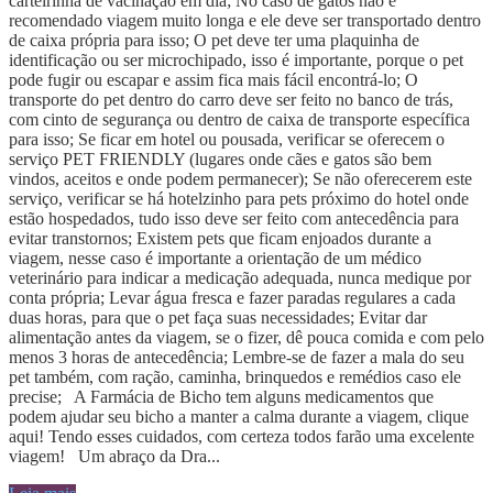
carteirinha de vacinação em dia; No caso de gatos não é
recomendado viagem muito longa e ele deve ser transportado dentro
de caixa própria para isso; O pet deve ter uma plaquinha de
identificação ou ser microchipado, isso é importante, porque o pet
pode fugir ou escapar e assim fica mais fácil encontrá-lo; O
transporte do pet dentro do carro deve ser feito no banco de trás,
com cinto de segurança ou dentro de caixa de transporte específica
para isso; Se ficar em hotel ou pousada, verificar se oferecem o
serviço PET FRIENDLY (lugares onde cães e gatos são bem
vindos, aceitos e onde podem permanecer); Se não oferecerem este
serviço, verificar se há hotelzinho para pets próximo do hotel onde
estão hospedados, tudo isso deve ser feito com antecedência para
evitar transtornos; Existem pets que ficam enjoados durante a
viagem, nesse caso é importante a orientação de um médico
veterinário para indicar a medicação adequada, nunca medique por
conta própria; Levar água fresca e fazer paradas regulares a cada
duas horas, para que o pet faça suas necessidades; Evitar dar
alimentação antes da viagem, se o fizer, dê pouca comida e com pelo
menos 3 horas de antecedência; Lembre-se de fazer a mala do seu
pet também, com ração, caminha, brinquedos e remédios caso ele
precise; A Farmácia de Bicho tem alguns medicamentos que
podem ajudar seu bicho a manter a calma durante a viagem, clique
aqui! Tendo esses cuidados, com certeza todos farão uma excelente
viagem! Um abraço da Dra...