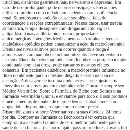
urticárias, distúrbios gastrintestinais, nervosismo e depressão. Em
caso de uso prolongado, pode ocorrer constipação. Precauções
Utilizar o produto com cuidado em pacientes com insuficiência
renal. Superdosagens poderão causar sonolência, falta de
coordenação e reações extrapiramidais. Nesses casos, usar terapia
sintomática, terapia de suporte com drogas anticolinérgicas,
antiparkisonianas, antihistamínicos com propriedades
anticolinérgicas. Interações Medicamentosas Atropina e agentes
analgésicos opióides podem antagonizar a ação da metoclopramida.
Efeitos sedativos aditivos podem ocorrer quando a droga é
administrada com narcóticos ou tranqüilizante. Deve ser evitado o
uso simultâneo da metoclopramida com fenotiazina porque a terapia
continuada com essa droga pode causar os mesmos efeitos
colaterais. Em pacientes diabéticos, a metoclopramida influencia no
fluxo do alimento para o intestino delgado e assim na taxa de
absorção. A dosagem de insulina pode necessitar de ajuste e os
intervalos entre doses podem exigir alteração. Consulte sempre seu
Médico Veterinário. Sobre a Farmácia de Bicho.com Somos uma
Farmácia Veterinária Online, e enviamos para todo o Brasil produtos
e medicamentos de qualidade e procedência. Trabalhamos com
ampla linha de produtos, sempre com o menor preço!
Disponibilizamos suporte Veterinário para suas dúvidas; 24 horas
por dia. Comprar na Farmácia de Bicho.com é ter certeza que
comprou mais barato. Garantia de ter o melhor tratamento para a
saúde do seu bicho… (cachorro, gato, pássaro, roedores, cavalo, boi