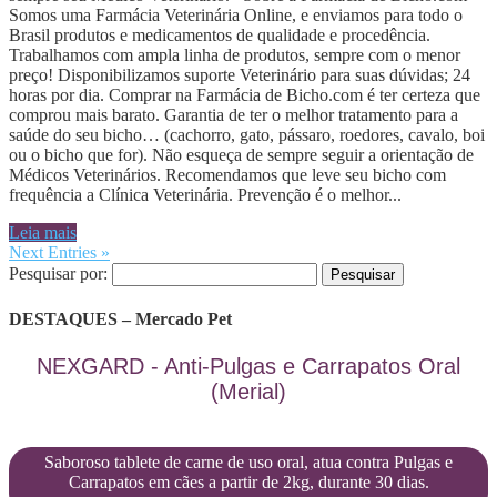
Somos uma Farmácia Veterinária Online, e enviamos para todo o
Brasil produtos e medicamentos de qualidade e procedência.
Trabalhamos com ampla linha de produtos, sempre com o menor
preço! Disponibilizamos suporte Veterinário para suas dúvidas; 24
horas por dia. Comprar na Farmácia de Bicho.com é ter certeza que
comprou mais barato. Garantia de ter o melhor tratamento para a
saúde do seu bicho… (cachorro, gato, pássaro, roedores, cavalo, boi
ou o bicho que for). Não esqueça de sempre seguir a orientação de
Médicos Veterinários. Recomendamos que leve seu bicho com
frequência a Clínica Veterinária. Prevenção é o melhor...
Leia mais
Next Entries »
Pesquisar por:
DESTAQUES – Mercado Pet
NEXGARD - Anti-Pulgas e Carrapatos Oral
(Merial)
Saboroso tablete de carne de uso oral, atua contra Pulgas e
Carrapatos em cães a partir de 2kg, durante 30 dias.