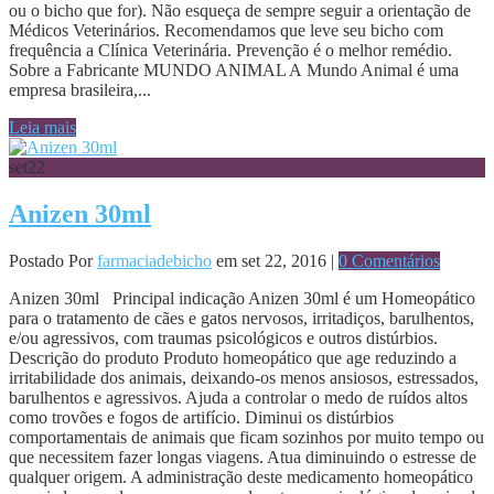
ou o bicho que for). Não esqueça de sempre seguir a orientação de
Médicos Veterinários. Recomendamos que leve seu bicho com
frequência a Clínica Veterinária. Prevenção é o melhor remédio.
Sobre a Fabricante MUNDO ANIMAL A Mundo Animal é uma
empresa brasileira,...
Leia mais
set
22
Anizen 30ml
Postado Por
farmaciadebicho
em set 22, 2016 |
0 Comentários
Anizen 30ml Principal indicação Anizen 30ml é um Homeopático
para o tratamento de cães e gatos nervosos, irritadiços, barulhentos,
e/ou agressivos, com traumas psicológicos e outros distúrbios.
Descrição do produto Produto homeopático que age reduzindo a
irritabilidade dos animais, deixando-os menos ansiosos, estressados,
barulhentos e agressivos. Ajuda a controlar o medo de ruídos altos
como trovões e fogos de artifício. Diminui os distúrbios
comportamentais de animais que ficam sozinhos por muito tempo ou
que necessitem fazer longas viagens. Atua diminuindo o estresse de
qualquer origem. A administração deste medicamento homeopático