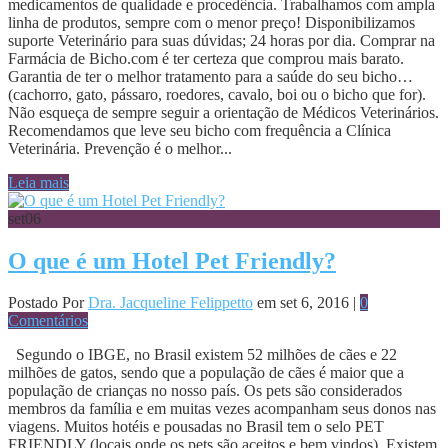
medicamentos de qualidade e procedência. Trabalhamos com ampla
linha de produtos, sempre com o menor preço! Disponibilizamos
suporte Veterinário para suas dúvidas; 24 horas por dia. Comprar na
Farmácia de Bicho.com é ter certeza que comprou mais barato.
Garantia de ter o melhor tratamento para a saúde do seu bicho…
(cachorro, gato, pássaro, roedores, cavalo, boi ou o bicho que for).
Não esqueça de sempre seguir a orientação de Médicos Veterinários.
Recomendamos que leve seu bicho com frequência a Clínica
Veterinária. Prevenção é o melhor...
Leia mais
set
06
O que é um Hotel Pet Friendly?
Postado Por
Dra. Jacqueline Felippetto
em set 6, 2016 |
0
Comentários
Segundo o IBGE, no Brasil existem 52 milhões de cães e 22
milhões de gatos, sendo que a população de cães é maior que a
população de crianças no nosso país. Os pets são considerados
membros da família e em muitas vezes acompanham seus donos nas
viagens. Muitos hotéis e pousadas no Brasil tem o selo PET
FRIENDLY (locais onde os pets são aceitos e bem vindos). Existem