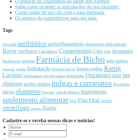
O impacto da Quarentena na saúde dos Animais
Saiba como proteger as articulações do seu cãozinho
Como cuidar de um cão com a pata quebrada
Os perigos da esporotricose para seu gato
Tags
antibiótico
antiinflamatório
articulação
Antipulgas
Advocate
Bayer
Comprimidos
cachorro
Cães
dermatite
cão
Carrapatos
Farmácia de Bicho
gato
gatos
estresse
dirofilariose
Konig
hidratação
higiene orelhas
higiene bucal
gestação
giárdia
Lavizoo
Organnact
pet
otite
mosquito
leishmaniose visceral canina
pulgas e carrapatos
cheiroso
pulgas
piolho
Revolution
shampoo
sarna
Suplemento
solução limpeza
Simparic
suplemento alimentar
Uso Oral
Ucb
verme
vermifugo
Zoetis
viagem
Cadastre-se e receba nossas dicas e notícias!