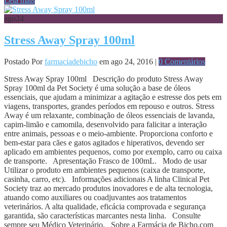
Leia mais
ago
24
Stress Away Spray 100ml
Postado Por
farmaciadebicho
em ago 24, 2016 |
0 Comentários
Stress Away Spray 100ml Descrição do produto Stress Away
Spray 100ml da Pet Society é uma solução a base de óleos
essenciais, que ajudam a minimizar a agitação e estresse dos pets em
viagens, transportes, grandes períodos em repouso e outros. Stress
Away é um relaxante, combinação de óleos essenciais de lavanda,
capim-limão e camomila, desenvolvido para falicitar a interação
entre animais, pessoas e o meio-ambiente. Proporciona conforto e
bem-estar para cães e gatos agitados e hiperativos, devendo ser
aplicado em ambientes pequenos, como por exemplo, carro ou caixa
de transporte. Apresentação Frasco de 100mL. Modo de usar
Utilizar o produto em ambientes pequenos (caixa de transporte,
casinha, carro, etc). Informações adicionais A linha Clinical Pet
Society traz ao mercado produtos inovadores e de alta tecnologia,
atuando como auxiliares ou coadjuvantes aos tratamentos
veterinários. A alta qualidade, eficácia comprovada e segurança
garantida, são características marcantes nesta linha. Consulte
sempre seu Médico Veterinário. Sobre a Farmácia de Bicho.com