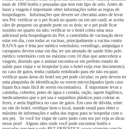
mais de 1000 hotéis e pousadas que tem este tipo de selo. Antes de
fazer a viagem é importante obter informações sobre as regras de
hospedagem. Informações que devem ser checadas antes de levar
seu Pet: verificar se o pet ficará no quarto ou em um canil; se aceita
cães de pequeno ou grande porte ou os dois; se o pet pode ficar
sozinho no quarto ou não; verificar se o hotel cobra uma taxa
adicional pela hospedagem do Pet; a carteirinha de vacinação deve
estar em dia, com todas as vacinas, principalmente a vacina contra
RAIVA que é feita por médico veterinário; vermífugo, antipulgas e
carrapatos devem estar em dia; ter um atestado de saúde feito pelo
médico veterinário com no máximo com 10 dias que antecedem a
viagem, dizendo que o animal encontra-se em perfeito estado de
saúde para viajar e se hospedar (caso o hotel exija esse documento);
no caso de gatos, tenha cuidado redobrado para ele não escapar;
verificar quais áreas do hotel seu pet pode circular; os pets devem ter
uma plaquinha de identificação ou serem microchipados (pois caso
fujam fica mais fácil de serem encontrados). É importante levar a
caminha, cobertor, potes de água e comida, ração, tapete higiênico,
medicamentos que o pet usa e saquinhos plásticos para coletar as
fezes, e areia higiênica no caso de gatos. Em caso de dúvida, entre
no site do hotel, verifique bem o local, mande email para obter o
máximo de informações e saiba das regras para se hospedar com o
seu pet. Se você for viajar de carro junto com seu pet veja as dicas
nesse post! Alguns sites onde você pode encontrar hotéis e
pousadas que tem o selo PET FRIENDLY: www.viajesim.com.br