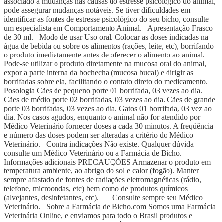
associado a mudanças nas causas do estresse psicológico do animal,
pode assegurar mudanças notáveis. Se tiver dificuldades em
identificar as fontes de estresse psicológico do seu bicho, consulte
um especialista em Comportamento Animal. Apresentação Frasco
de 30 ml. Modo de usar Uso oral. Colocar as doses indicadas na
água de bebida ou sobre os alimentos (rações, leite, etc), borrifando
o produto imediatamente antes de oferecer o alimento ao animal.
Pode-se utilizar o produto diretamente na mucosa oral do animal,
expor a parte interna da bochecha (mucosa bucal) e dirigir as
borrifadas sobre ela, facilitando o contato direto do medicamento.
Posologia Cães de pequeno porte 01 borrifada, 03 vezes ao dia.
Cães de médio porte 02 borrifadas, 03 vezes ao dia. Cães de grande
porte 03 borrifadas, 03 vezes ao dia. Gatos 01 borrifada, 03 vez ao
dia. Nos casos agudos, enquanto o animal não for atendido por
Médico Veterinário fornecer doses a cada 30 minutos. A freqüência
e número das doses podem ser alteradas a critério do Médico
Veterinário. Contra indicações Não existe. Qualquer dúvida
consulte um Médico Veterinário ou a Farmácia de Bicho.
Informações adicionais PRECAUÇÕES Armazenar o produto em
temperatura ambiente, ao abrigo do sol e calor (fogão). Manter
sempre afastado de fontes de radiações eletromagnéticas (rádio,
telefone, microondas, etc) bem como de produtos químicos
(alvejantes, desinfetantes, etc). Consulte sempre seu Médico
Veterinário. Sobre a Farmácia de Bicho.com Somos uma Farmácia
Veterinária Online, e enviamos para todo o Brasil produtos e