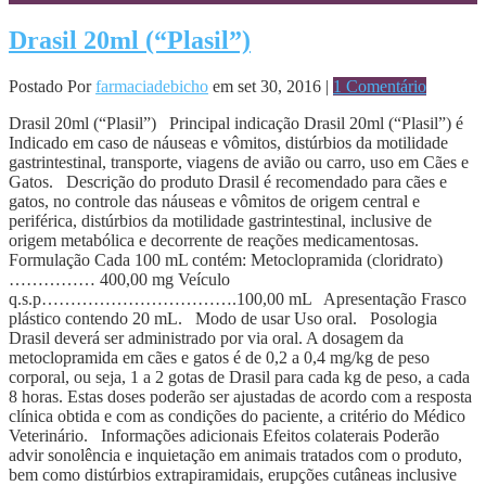
Drasil 20ml (“Plasil”)
Postado Por
farmaciadebicho
em set 30, 2016 |
1 Comentário
Drasil 20ml (“Plasil”) Principal indicação Drasil 20ml (“Plasil”) é
Indicado em caso de náuseas e vômitos, distúrbios da motilidade
gastrintestinal, transporte, viagens de avião ou carro, uso em Cães e
Gatos. Descrição do produto Drasil é recomendado para cães e
gatos, no controle das náuseas e vômitos de origem central e
periférica, distúrbios da motilidade gastrintestinal, inclusive de
origem metabólica e decorrente de reações medicamentosas.
Formulação Cada 100 mL contém: Metoclopramida (cloridrato)
…………… 400,00 mg Veículo
q.s.p…………………………….100,00 mL Apresentação Frasco
plástico contendo 20 mL. Modo de usar Uso oral. Posologia
Drasil deverá ser administrado por via oral. A dosagem da
metoclopramida em cães e gatos é de 0,2 a 0,4 mg/kg de peso
corporal, ou seja, 1 a 2 gotas de Drasil para cada kg de peso, a cada
8 horas. Estas doses poderão ser ajustadas de acordo com a resposta
clínica obtida e com as condições do paciente, a critério do Médico
Veterinário. Informações adicionais Efeitos colaterais Poderão
advir sonolência e inquietação em animais tratados com o produto,
bem como distúrbios extrapiramidais, erupções cutâneas inclusive