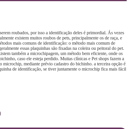
serem roubados, por isso a identificação deles é primordial. Ás vezes
lmente existem muitos roubos de pets, principalmente os de raça, e
 métodos mais comuns de identificação: o método mais comum de
ralmente essas plaquinhas são fixadas na coleira ou peitoral do pet.
r, existem também a microchipagem, um método bem eficiente, onde os
ichinho, caso ele esteja perdido. Muitas clínicas e Pet shops fazem a
o microchip, mediante prévio cadastro do bichinho. a terceira opção é
inha de identificação, se tiver juntamente o microchip fica mais fácil
)