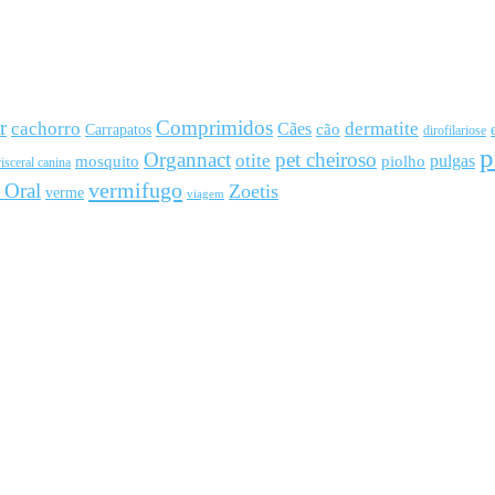
r
Comprimidos
cachorro
Cães
dermatite
cão
Carrapatos
dirofilariose
p
Organnact
pet cheiroso
otite
pulgas
mosquito
piolho
isceral canina
vermifugo
 Oral
Zoetis
verme
viagem