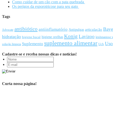
Como cuidar de um cão com a pata quebrada
Os perigos da esporotricose para seu gato
Tags
antibiótico
Baye
antiinflamatório
articulação
Antipulgas
Advocate
Konig
Lavizoo
hidratação
higiene orelhas
higiene bucal
leishmaniose v
suplemento alimentar
Uso
Suplemento
Ucb
solução limpeza
Cadastre-se e receba nossas dicas e notícias!
Curta nossa página!