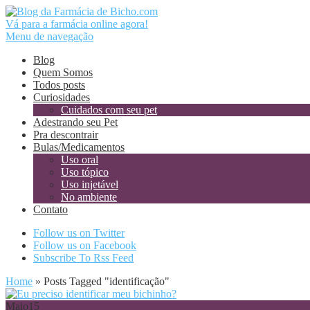
Vá para a farmácia online agora!
Menu de navegação
Blog
Quem Somos
Todos posts
Curiosidades
Cuidados com seu pet
Adestrando seu Pet
Pra descontrair
Bulas/Medicamentos
Uso oral
Uso tópico
Uso injetável
No ambiente
Contato
Follow us on Twitter
Follow us on Facebook
Subscribe To Rss Feed
Home
»
Posts Tagged
"
identificação"
Maio
15