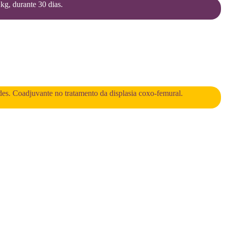
2kg, durante 30 dias.
des. Coadjuvante no tratamento da displasia coxo-femural.