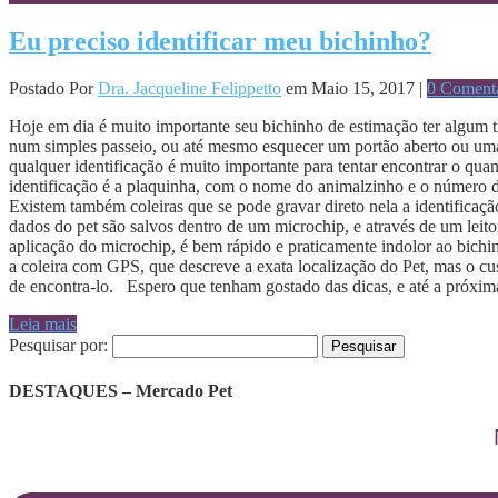
Eu preciso identificar meu bichinho?
Postado Por
Dra. Jacqueline Felippetto
em Maio 15, 2017 |
0 Comentá
Hoje em dia é muito importante seu bichinho de estimação ter algum tip
num simples passeio, ou até mesmo esquecer um portão aberto ou uma j
qualquer identificação é muito importante para tentar encontrar o 
identificação é a plaquinha, com o nome do animalzinho e o número de
Existem também coleiras que se pode gravar direto nela a identificaç
dados do pet são salvos dentro de um microchip, e através de um leitor
aplicação do microchip, é bem rápido e praticamente indolor ao bichi
a coleira com GPS, que descreve a exata localização do Pet, mas o cus
de encontra-lo. Espero que tenham gostado das dicas, e até a próxi
Leia mais
Pesquisar por:
DESTAQUES – Mercado Pet