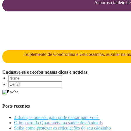
Saboroso tablete de 
Suplemento de Condroitina e Glucosamina, auxiliar na man
Cadastre-se e receba nossas dicas e notícias
Posts recentes
4 doenças que seu gato pode passar para você
O impacto da Quarentena na saúde dos Animais
Saiba como proteger as articulações do seu cãozinho