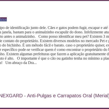
rios
o de identificação junto dele. Cães e gatos podem fugir, escapar e até 
anela, bastam para o animalzinho escapulir do dono. Infelizmente atua
quanto antes o animalzinho. Como posso identificar meu pet? Existem 3
 contato do proprietário. Existem diversos modelos no mercado Pet e ge
ão do bichinho. É um método fácil e barato. caso o proprietário quise
 específico pode-se verificar quem é como encontrar o proprietário do b
nho. Existem algumas prefeituras que fazem a aplicação gratuitamente d
to é alto. O importante é que o cão ou gatinho tenha no mínimo a plaqu
ma! Um abraço da Dra...
NEXGARD - Anti-Pulgas e Carrapatos Oral (Merial