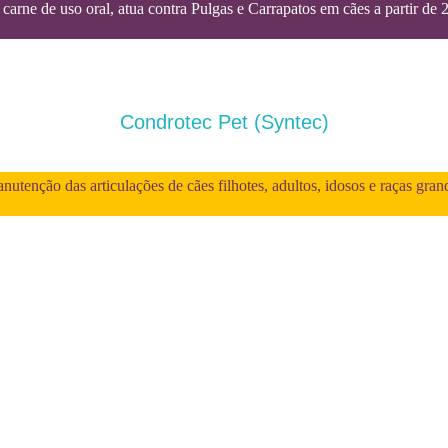
carne de uso oral, atua contra Pulgas e Carrapatos em cães a partir de 
Condrotec Pet (Syntec)
utenção das articulações de cães filhotes, adultos, idosos e raças gran