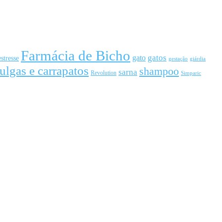
Farmácia de Bicho
gato
gatos
estresse
gestação
giárdia
ulgas e carrapatos
shampoo
sarna
Revolution
Simparic