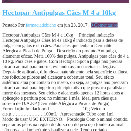
jun
23
Hectopar Antipulgas Cães M 4 a 10kg
Postado Por
farmaciadebicho
em jun 23, 2017 |
0 Comentários
Hectopar Antipulgas Cães M 4 a 10kg Principal indicação
Hectopar Antipulgas Cães M 4a 10kg é indicado para a defesa de
pulgas em gatos e em cães. Para cães que tenham Dermatite
Alérgica a Picada de Pulga. Descrição do produto Antipulga,
altamente eficaz. Mata 100% das pulgas. Antipulgas para cães de 4 a
10 kg. Para cães e gatos. Com Hectopar Spot a pulga não precisa
picar o animal para morrer, evitando assim coceiras e alergias.
Depois de aplicado, difunde-se naturalmente pela superfície cutânea,
nos folículos pilosos até alcançar a cobertura total. Seu efeito
sistêmico atua por contato no inseto, ou seja, as pulgas não precisam
picar o animal para ingerir o principio ativo que provoca paralisia e
morte das mesmas. Seu efeito é alcançado apenas 12 horas após a
aplicação e perdura por, no mínimo 1 mês. Ideal para cães que
sofrem de D.A.P.P (Dermatite Alérgica a Picada de Pulga).
Formulação Imidacloprid………………….10g Veículo
q.s.p…………………100mL Apresentação Tubo com 1ml.
Modo de usar USO EXTERNO. Posologia Com o animal contido,
separar os pêlos na região do dorso ou do pescoço (onde o animal
não possa se lamber) até visualizar a pele. Tendo cortado