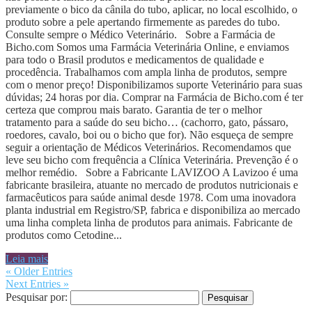
previamente o bico da cânila do tubo, aplicar, no local escolhido, o
produto sobre a pele apertando firmemente as paredes do tubo.
Consulte sempre o Médico Veterinário. Sobre a Farmácia de
Bicho.com Somos uma Farmácia Veterinária Online, e enviamos
para todo o Brasil produtos e medicamentos de qualidade e
procedência. Trabalhamos com ampla linha de produtos, sempre
com o menor preço! Disponibilizamos suporte Veterinário para suas
dúvidas; 24 horas por dia. Comprar na Farmácia de Bicho.com é ter
certeza que comprou mais barato. Garantia de ter o melhor
tratamento para a saúde do seu bicho… (cachorro, gato, pássaro,
roedores, cavalo, boi ou o bicho que for). Não esqueça de sempre
seguir a orientação de Médicos Veterinários. Recomendamos que
leve seu bicho com frequência a Clínica Veterinária. Prevenção é o
melhor remédio. Sobre a Fabricante LAVIZOO A Lavizoo é uma
fabricante brasileira, atuante no mercado de produtos nutricionais e
farmacêuticos para saúde animal desde 1978. Com uma inovadora
planta industrial em Registro/SP, fabrica e disponibiliza ao mercado
uma linha completa linha de produtos para animais. Fabricante de
produtos como Cetodine...
Leia mais
« Older Entries
Next Entries »
Pesquisar por: