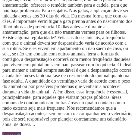
amamentação, oferecer o remédio também para a cadela, para que
não haja problemas. Para os gatos: Nos gatos, a aplicação deve ser
iniciada apenas aos 30 dias de vida. Da mesma forma que com os
cães, é importante vermifugar a gata prenha antes do nascimento dos
filhotinhos – de preferência 10 dias antes – e durante a
amamentação, para que ela não transmita vermes para os filhotes.
Existe alguma regularidade? Feitas as doses iniciais, a frequência
com que o animal deverá ser desparasitado varia de acordo com a
sua rotina. Se eles vivem em apartamento ou não saem de casa, ou
seja, se não tem contato com outros animais, terra e formas de
contágio, a desparasitação ocorrerá com menor frequência daqueles
que vivem em quintal ou saem para passear com frequência. O ideal
para manter o animal sempre saudável é que a desparasitação ocorra
a cada três meses tanto na fase de crescimento do animal quanto na
fase adulta. A quantidade do vermífugo varia de acordo com o peso
do animal ou por possíveis problemas que venham a acontecer
durante a vida do animal. Além disso, essa frequência é essencial,
principalmente, para aqueles que visitam praças públicas, áreas
comuns de condomínios ou outras áreas no qual o contato com o
meio externo seja mais frequente. Nós recomendamos que a
desparasitação aconteça sempre com o acompanhamento veterinário,
pois ele será responsável por planejar corretamente um calendário
anual de doses....
Leia mais