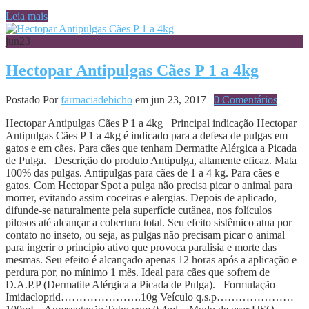
Leia mais
jun
23
Hectopar Antipulgas Cães P 1 a 4kg
Postado Por
farmaciadebicho
em jun 23, 2017 |
0 Comentários
Hectopar Antipulgas Cães P 1 a 4kg Principal indicação Hectopar
Antipulgas Cães P 1 a 4kg é indicado para a defesa de pulgas em
gatos e em cães. Para cães que tenham Dermatite Alérgica a Picada
de Pulga. Descrição do produto Antipulga, altamente eficaz. Mata
100% das pulgas. Antipulgas para cães de 1 a 4 kg. Para cães e
gatos. Com Hectopar Spot a pulga não precisa picar o animal para
morrer, evitando assim coceiras e alergias. Depois de aplicado,
difunde-se naturalmente pela superfície cutânea, nos folículos
pilosos até alcançar a cobertura total. Seu efeito sistêmico atua por
contato no inseto, ou seja, as pulgas não precisam picar o animal
para ingerir o principio ativo que provoca paralisia e morte das
mesmas. Seu efeito é alcançado apenas 12 horas após a aplicação e
perdura por, no mínimo 1 mês. Ideal para cães que sofrem de
D.A.P.P (Dermatite Alérgica a Picada de Pulga). Formulação
Imidacloprid………………….10g Veículo q.s.p…………………