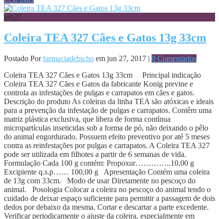
jun
27
Coleira TEA 327 Cães e Gatos 13g 33cm
Postado Por
farmaciadebicho
em jun 27, 2017 |
0 Comentários
Coleira TEA 327 Cães e Gatos 13g 33cm Principal indicação
Coleira TEA 327 Cães e Gatos da fabricante Konig previne e
controla as infestações de pulgas e carrapatos em cães e gatos.
Descrição do produto As coleiras da linha TEA são atóxicas e ideais
para a prevenção da infestação de pulgas e carrapatos. Contêm uma
matriz plástica exclusiva, que libera de forma contínua
micropartículas inseticidas sob a forma de pó, não deixando o pêlo
do animal engordurado. Possuem efeito preventivo por até 5 meses
contra as reinfestações por pulgas e carrapatos. A Coleira TEA 327
pode ser utilizada em filhotes a partir de 6 semanas de vida.
Formulação Cada 100 g contém: Propoxur…………..10,00 g
Excipiente q.s.p…… 100,00 g Apresentação Contém uma coleira
de 13g com 33cm. Modo de usar Diretamente no pescoço do
animal. Posologia Colocar a coleira no pescoço do animal tendo o
cuidado de deixar espaço suficiente para permitir a passagem de dois
dedos por debaixo da mesma. Cortar e descartar a parte excedente.
Verificar periodicamente o ajuste da coleira, especialmente em