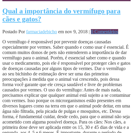
Qual a importância do vermífugo para
cães e gatos?
Postado Por
farmaciadebicho
em nov 9, 2018 |
0 Comentários
O vermífugo é responsável por prevenir doenças causadas
especialmente por vermes. Saber quando e como usar é essencial. É
comum muitos donos de pets não entenderem a importância de dar
vermífugo para o animal. Porém, é essencial saber como e quando
usar o medicamento, pois ele é responsável por proteger cães e gatos
de doenças causadas por alguns tipos de vermes. Dar o vermífugo
ao seu bichinho de estimação deve ser uma das primeiras
preocupações à medida que o animal vai crescendo, pois dessa
forma você garante que ele cresça saudável e livre de problemas
causados por vermes. O uso do vermífugo: Antes de mais nada,
precisamos explicar que qualquer animal está sujeito a se contaminar
com vermes. Isso porque os microrganismos estão presentes em
diversos lugares como na terra em que o animal pode deitar, em uma
água não filtrada, pela picada de pulgas e mosquitos, etc. Dessa
forma, é fundamental cuidar, desde cedo, para que o animal não seja
acometido com alguma possível doença. Para os cães: Nos cães, a
primeira dose deve ser aplicada entre os 15, 30 e 45 dias de vida e a
segunda, aos 4, 5 e 6 meses. É importante, durante o período de