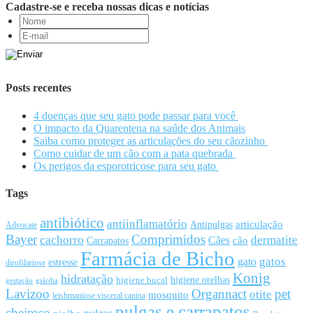
Cadastre-se e receba nossas dicas e notícias
Posts recentes
4 doenças que seu gato pode passar para você
O impacto da Quarentena na saúde dos Animais
Saiba como proteger as articulações do seu cãozinho
Como cuidar de um cão com a pata quebrada
Os perigos da esporotricose para seu gato
Tags
antibiótico
antiinflamatório
articulação
Antipulgas
Advocate
Bayer
Comprimidos
cachorro
Cães
dermatite
cão
Carrapatos
Farmácia de Bicho
gato
gatos
estresse
dirofilariose
Konig
hidratação
higiene orelhas
higiene bucal
gestação
giárdia
Lavizoo
Organnact
pet
otite
mosquito
leishmaniose visceral canina
pulgas e carrapatos
cheiroso