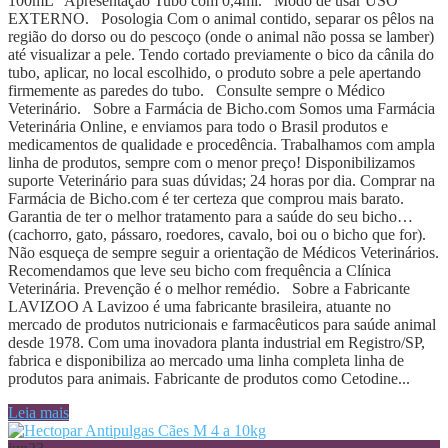
100mL Apresentação Tubo com 0,4ml. Modo de usar USO
EXTERNO. Posologia Com o animal contido, separar os pêlos na
região do dorso ou do pescoço (onde o animal não possa se lamber)
até visualizar a pele. Tendo cortado previamente o bico da cânila do
tubo, aplicar, no local escolhido, o produto sobre a pele apertando
firmemente as paredes do tubo. Consulte sempre o Médico
Veterinário. Sobre a Farmácia de Bicho.com Somos uma Farmácia
Veterinária Online, e enviamos para todo o Brasil produtos e
medicamentos de qualidade e procedência. Trabalhamos com ampla
linha de produtos, sempre com o menor preço! Disponibilizamos
suporte Veterinário para suas dúvidas; 24 horas por dia. Comprar na
Farmácia de Bicho.com é ter certeza que comprou mais barato.
Garantia de ter o melhor tratamento para a saúde do seu bicho…
(cachorro, gato, pássaro, roedores, cavalo, boi ou o bicho que for).
Não esqueça de sempre seguir a orientação de Médicos Veterinários.
Recomendamos que leve seu bicho com frequência a Clínica
Veterinária. Prevenção é o melhor remédio. Sobre a Fabricante
LAVIZOO A Lavizoo é uma fabricante brasileira, atuante no
mercado de produtos nutricionais e farmacêuticos para saúde animal
desde 1978. Com uma inovadora planta industrial em Registro/SP,
fabrica e disponibiliza ao mercado uma linha completa linha de
produtos para animais. Fabricante de produtos como Cetodine...
Leia mais