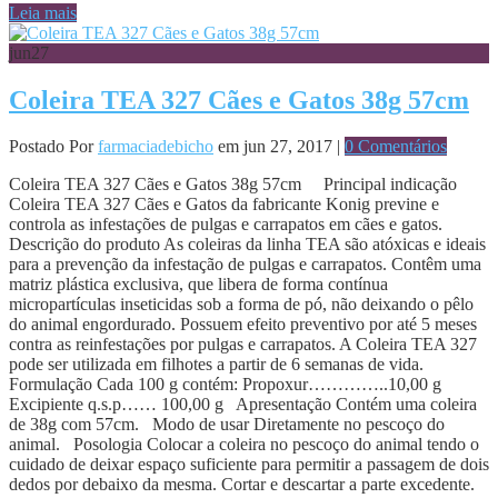
Leia mais
jun
27
Coleira TEA 327 Cães e Gatos 38g 57cm
Postado Por
farmaciadebicho
em jun 27, 2017 |
0 Comentários
Coleira TEA 327 Cães e Gatos 38g 57cm Principal indicação
Coleira TEA 327 Cães e Gatos da fabricante Konig previne e
controla as infestações de pulgas e carrapatos em cães e gatos.
Descrição do produto As coleiras da linha TEA são atóxicas e ideais
para a prevenção da infestação de pulgas e carrapatos. Contêm uma
matriz plástica exclusiva, que libera de forma contínua
micropartículas inseticidas sob a forma de pó, não deixando o pêlo
do animal engordurado. Possuem efeito preventivo por até 5 meses
contra as reinfestações por pulgas e carrapatos. A Coleira TEA 327
pode ser utilizada em filhotes a partir de 6 semanas de vida.
Formulação Cada 100 g contém: Propoxur…………..10,00 g
Excipiente q.s.p…… 100,00 g Apresentação Contém uma coleira
de 38g com 57cm. Modo de usar Diretamente no pescoço do
animal. Posologia Colocar a coleira no pescoço do animal tendo o
cuidado de deixar espaço suficiente para permitir a passagem de dois
dedos por debaixo da mesma. Cortar e descartar a parte excedente.