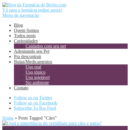
Vá para a farmácia online agora!
Menu de navegação
Blog
Quem Somos
Todos posts
Curiosidades
Cuidados com seu pet
Adestrando seu Pet
Pra descontrair
Bulas/Medicamentos
Uso oral
Uso tópico
Uso injetável
No ambiente
Contato
Follow us on Twitter
Follow us on Facebook
Subscribe To Rss Feed
Home
»
Posts Tagged
"
Cães"
nov
09