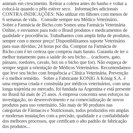
animais em crescimento. Retirar a coleira antes do banho e voltar a
colocá-la quando o pêlo estiver seco. Informações adicionais
CONTRA-INDICAÇÕES: Não utilizar em filhotes com menos de
6 semanas de vida. Consulte sempre seu Médico Veterinário.
Sobre a Farmácia de Bicho.com Somos uma Farmácia Veterinária
Online, e enviamos para todo o Brasil produtos e medicamentos de
qualidade e procedência. Trabalhamos com ampla linha de produtos,
sempre com o menor preço! Disponibilizamos suporte Veterinário
para suas dúvidas; 24 horas por dia. Comprar na Farmácia de
Bicho.com é ter certeza que comprou mais barato. Garantia de ter o
melhor tratamento para a saúde do seu bicho… (cachorro, gato,
pássaro, roedores, cavalo, boi ou o bicho que for). Não esqueça de
sempre seguir a orientação de Médicos Veterinários. Recomendamos
que leve seu bicho com frequência a Clínica Veterinária. Prevenção
é o melhor remédio. Sobre a Fabricante KONIG A König S.A. é
uma empresa criada e construída por médicos veterinários, com uma
longa trajetória no mercado, foi fundada na Argentina e está presente
no Brasil há mais de 25 anos. A empresa concentra seus esforços na
investigação, no desenvolvimento e na comercialização de novos
produtos para uso veterinário. São mais de 90 produtos nas
categorias de Fármacos e Nutricionais, todos produzidos em amplas
e modernas instalações com a precisão, qualidade e a confiabilidade
dos melhores processos, que certificam o alto padrão de fabricação
dos produtos...