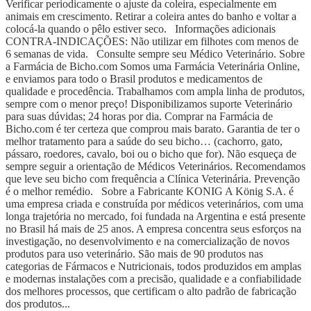
Verificar periodicamente o ajuste da coleira, especialmente em
animais em crescimento. Retirar a coleira antes do banho e voltar a
colocá-la quando o pêlo estiver seco. Informações adicionais
CONTRA-INDICAÇÕES: Não utilizar em filhotes com menos de
6 semanas de vida. Consulte sempre seu Médico Veterinário. Sobre
a Farmácia de Bicho.com Somos uma Farmácia Veterinária Online,
e enviamos para todo o Brasil produtos e medicamentos de
qualidade e procedência. Trabalhamos com ampla linha de produtos,
sempre com o menor preço! Disponibilizamos suporte Veterinário
para suas dúvidas; 24 horas por dia. Comprar na Farmácia de
Bicho.com é ter certeza que comprou mais barato. Garantia de ter o
melhor tratamento para a saúde do seu bicho… (cachorro, gato,
pássaro, roedores, cavalo, boi ou o bicho que for). Não esqueça de
sempre seguir a orientação de Médicos Veterinários. Recomendamos
que leve seu bicho com frequência a Clínica Veterinária. Prevenção
é o melhor remédio. Sobre a Fabricante KONIG A König S.A. é
uma empresa criada e construída por médicos veterinários, com uma
longa trajetória no mercado, foi fundada na Argentina e está presente
no Brasil há mais de 25 anos. A empresa concentra seus esforços na
investigação, no desenvolvimento e na comercialização de novos
produtos para uso veterinário. São mais de 90 produtos nas
categorias de Fármacos e Nutricionais, todos produzidos em amplas
e modernas instalações com a precisão, qualidade e a confiabilidade
dos melhores processos, que certificam o alto padrão de fabricação
dos produtos...