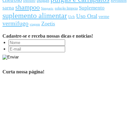
pulgas
piolho
Revolution
shampoo
sarna
Suplemento
solução limpeza
Simparic
suplemento alimentar
Uso Oral
Ucb
verme
vermifugo
Zoetis
viagem
Cadastre-se e receba nossas dicas e notícias!
Curta nossa página!