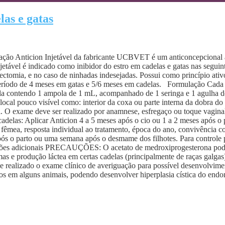
las e gatas
icação Anticion Injetável da fabricante UCBVET é um anticoncepcional
etável é indicado como inibidor do estro em cadelas e gatas nas seguin
rectomia, e no caso de ninhadas indesejadas. Possui como princípio at
r um período de 4 meses em gatas e 5/6 meses em cadelas. Formulação 
mpola de 1 mL, acompanhado de 1 seringa e 1 agulha descartáve
 local pouco visível como: interior da coxa ou parte interna da dobra do
l. O exame deve ser realizado por anamnese, esfregaço ou toque vagina
elas: Aplicar Anticion 4 a 5 meses após o cio ou 1 a 2 meses após o p
a fêmea, resposta individual ao tratamento, época do ano, convivência 
após o parto ou uma semana após o desmame dos filhotes. Para controle
ções adicionais PRECAUÇÕES: O acetato de medroxiprogesterona pode p
 e produção láctea em certas cadelas (principalmente de raças galgas
e realizado o exame clínico de averiguação para possível desenvolvime
ios em alguns animais, podendo desenvolver hiperplasia cística do endom