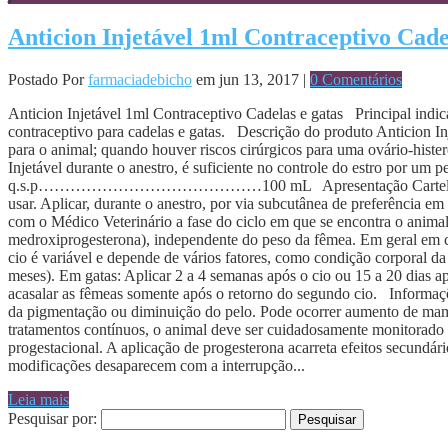
Anticion Injetável 1ml Contraceptivo Cade
Postado Por
farmaciadebicho
em jun 13, 2017 |
0 Comentários
Anticion Injetável 1ml Contraceptivo Cadelas e gatas Principal ind
contraceptivo para cadelas e gatas. Descrição do produto Anticion Inj
para o animal; quando houver riscos cirúrgicos para uma ovário-histe
Injetável durante o anestro, é suficiente no controle do estro po
q.s.p……………………………………100 mL Apresentação Cartela contendo 1 a
usar. Aplicar, durante o anestro, por via subcutânea de preferência em
com o Médico Veterinário a fase do ciclo em que se encontra o anima
medroxiprogesterona), independente do peso da fêmea. Em geral em cad
cio é variável e depende de vários fatores, como condição corporal d
meses). Em gatas: Aplicar 2 a 4 semanas após o cio ou 15 a 20 dias 
acasalar as fêmeas somente após o retorno do segundo cio. Informa
da pigmentação ou diminuição do pelo. Pode ocorrer aumento de mamas
tratamentos contínuos, o animal deve ser cuidadosamente monitorado 
progestacional. A aplicação de progesterona acarreta efeitos secundár
modificações desaparecem com a interrupção...
Leia mais
Pesquisar por: