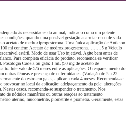
 adequado às necessidades do animal, indicado como um potente
tes condições: quando uma possível gestação acarretar risco de vida
ivo o acetato de medroxiprogesterona. Uma única aplicação de Anticion
Cada 100 ml contém: Acetato de medroxiprogesterona………5 g Veículo
l estéril. Modo de usar Uso injetável. Agite bem antes de
 flanco. Para completa eficácia do produto, recomenda-se verificar
l. Posologia Cadela ou gata: 1 mL (50 mg de acetato de
arto. Intervalo de 5/6 meses entre as aplicações. O reaparecimento do
com outras fêmeas e presença de enfermidades. (Variação de 5 a 22
 permanente do estro em gatas, aplicar a cada 4 meses. Recomenda-se
rovocar no local da aplicação: adelgaçamento da pele, alterações
). Nestes casos, recomenda-se suspender o tratamento. Nos
nto de nódulos mamários ou outras reações ao tratamento
étrio uterino, mucometrite, piometrite e piometra. Geralmente, estas