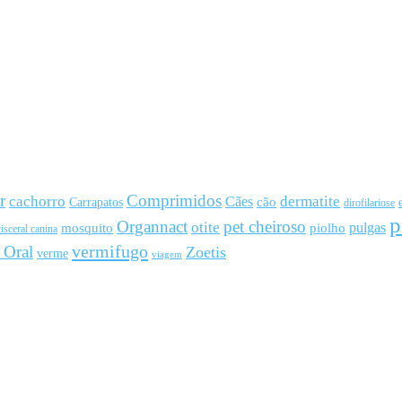
r
Comprimidos
cachorro
Cães
dermatite
cão
Carrapatos
dirofilariose
p
Organnact
pet cheiroso
otite
pulgas
mosquito
piolho
isceral canina
vermifugo
 Oral
Zoetis
verme
viagem