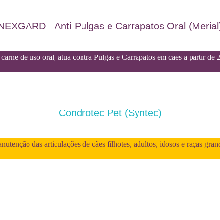
NEXGARD - Anti-Pulgas e Carrapatos Oral (Merial
carne de uso oral, atua contra Pulgas e Carrapatos em cães a partir de 
Condrotec Pet (Syntec)
utenção das articulações de cães filhotes, adultos, idosos e raças gran