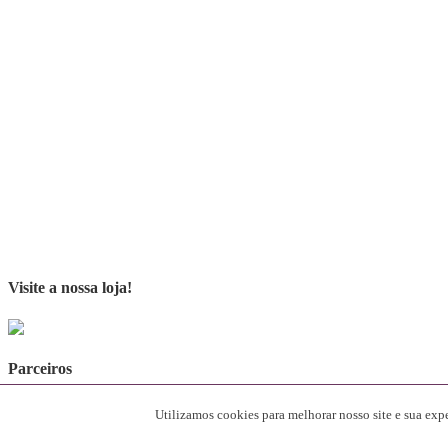
Visite a nossa loja!
Parceiros
[rev_slider alias="SliderParceiros"]
Utilizamos cookies para melhorar nosso site e sua ex