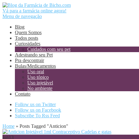
Vá para a farmácia online agora!
Menu de navegação
Blog
Quem Somos
Todos posts
Curiosidades
Cuidados com seu pet
Adestrando seu Pet
Pra descontrair
Bulas/Medicamentos
Uso oral
Uso tópico
Uso injetável
No ambiente
Contato
Follow us on Twitter
Follow us on Facebook
Subscribe To Rss Feed
Home
»
Posts Tagged
"
Anticion"
jun
13