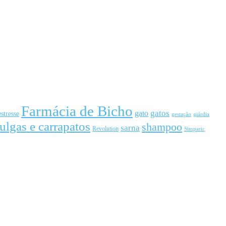
Farmácia de Bicho
gato
gatos
estresse
gestação
giárdia
ulgas e carrapatos
shampoo
sarna
Revolution
Simparic