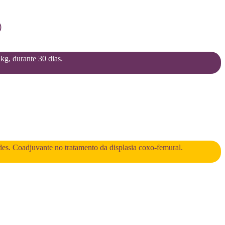
)
2kg, durante 30 dias.
des. Coadjuvante no tratamento da displasia coxo-femural.