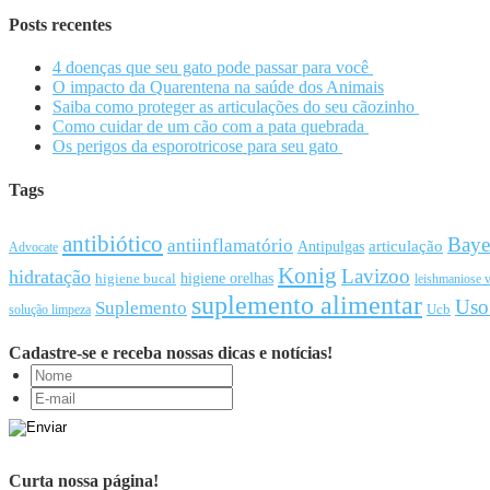
Posts recentes
4 doenças que seu gato pode passar para você
O impacto da Quarentena na saúde dos Animais
Saiba como proteger as articulações do seu cãozinho
Como cuidar de um cão com a pata quebrada
Os perigos da esporotricose para seu gato
Tags
antibiótico
Baye
antiinflamatório
articulação
Antipulgas
Advocate
Konig
Lavizoo
hidratação
higiene orelhas
higiene bucal
leishmaniose v
suplemento alimentar
Uso
Suplemento
Ucb
solução limpeza
Cadastre-se e receba nossas dicas e notícias!
Curta nossa página!