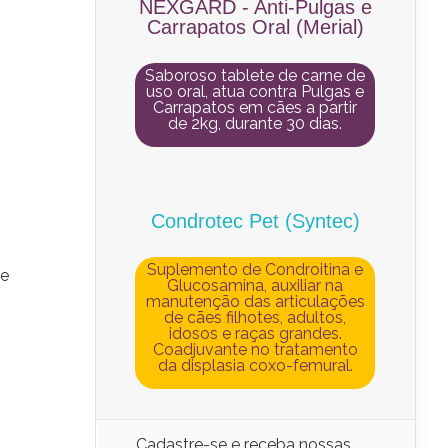
NEXGARD - Anti-Pulgas e
Carrapatos Oral (Merial)
Saboroso tablete de carne de
uso oral, atua contra Pulgas e
Carrapatos em cães a partir
de 2kg, durante 30 dias.
Condrotec Pet (Syntec)
Suplemento de Condroitina e
 e
Glucosamina, auxiliar na
manutenção das articulações
de cães filhotes, adultos,
idosos e raças grandes.
Coadjuvante no tratamento
da displasia coxo-femural.
Cadastre-se e receba nossas