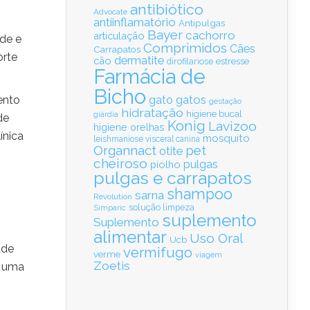
antibiótico
Advocate
antiinflamatório
Antipulgas
Bayer
cachorro
articulação
ade e
Comprimidos
Cães
Carrapatos
orte
dermatite
cão
estresse
dirofilariose
Farmácia de
Bicho
gatos
ento
gato
gestação
hidratação
higiene bucal
giárdia
de
Konig
Lavizoo
higiene orelhas
ínica
mosquito
leishmaniose visceral canina
Organnact
pet
otite
cheiroso
pulgas
piolho
pulgas e carrapatos
shampoo
sarna
Revolution
solução limpeza
Simparic
suplemento
Suplemento
alimentar
Uso Oral
Ucb
úde
vermifugo
verme
viagem
Zoetis
o uma