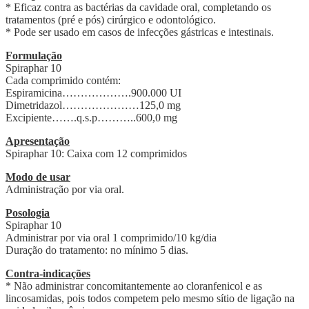
* Eficaz contra as bactérias da cavidade oral, completando os
tratamentos (pré e pós) cirúrgico e odontológico.
* Pode ser usado em casos de infecções gástricas e intestinais.
Formulação
Spiraphar 10
Cada comprimido contém:
Espiramicina……………….900.000 UI
Dimetridazol…………………125,0 mg
Excipiente…….q.s.p………..600,0 mg
Apresentação
Spiraphar 10: Caixa com 12 comprimidos
Modo de usar
Administração por via oral.
Posologia
Spiraphar 10
Administrar por via oral 1 comprimido/10 kg/dia
Duração do tratamento: no mínimo 5 dias.
Contra-indicações
* Não administrar concomitantemente ao cloranfenicol e as
lincosamidas, pois todos competem pelo mesmo sítio de ligação na