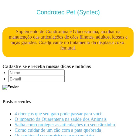
Condrotec Pet (Syntec)
Suplemento de Condroitina e Glucosamina, auxiliar na
manutenção das articulações de cães filhotes, adultos, idosos e
raças grandes. Coadjuvante no tratamento da displasia coxo-
femural.
Cadastre-se e receba nossas dicas e notícias
Posts recentes
4 doenças que seu gato pode passar para você
O impacto da Quarentena na saúde dos Animais
Saiba como proteger as articulações do seu cãozinho
Como cuidar de um cão com a pata quebrada
Os perigos da esporotricose para seu gato