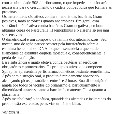
com a subunidade 50S do ribossomo, o que impede a translocação
necessária para o crescimento da cadeia polipeptídica que formará as
proteínas.
Os macrolídeos são ativos contra a maioria das bactérias Gram-
positivas, tanto aeróbicas quanto anaeróbicas. Em geral, essa
substância não é ativa contra bactérias Gram-negativas, embora
algumas cepas de Pasteurella, Haemophillus e Neisseria sp possam
ser sensíveis.
O dimetridazol é um composto da família dos nitroimidazóis. Seu
mecanismo de ação parece ocorrer pela interferência sobre a
estrutura helicoidal do DNA, o que desencadeia a quebra de
filamentos da estrutura daquela molécula e, conseqüentemente, a
perda de sua função.
Essa substância é muito efetiva contra bactérias anaeróbicas
obrigatórias e protozoários. Os princípios ativos que compõem
Spiraphar apresentam perfis farmacocinéticos bastante semelhantes.
Após administração oral, o produto é rapidamente absorvido
alcançando picos plasmáticos entre 1 e 2 horas. Sua distribuição é
ampla por todos os tecidos do organismo e, particularmente o
dimetridazol atravessa tanto a barreira hematoencefálica quanto a
placentária.
Após metabolização hepática, quantidades alteradas e inalteradas do
produto são excretadas pelas vias urinária e biliar.
Vantagens