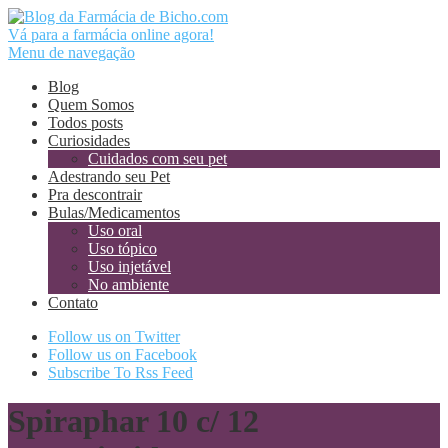
Vá para a farmácia online agora!
Menu de navegação
Blog
Quem Somos
Todos posts
Curiosidades
Cuidados com seu pet
Adestrando seu Pet
Pra descontrair
Bulas/Medicamentos
Uso oral
Uso tópico
Uso injetável
No ambiente
Contato
Follow us on Twitter
Follow us on Facebook
Subscribe To Rss Feed
Spiraphar 10 c/ 12