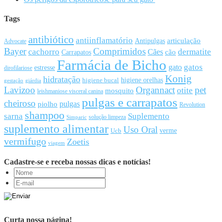
Tags
antibiótico
antiinflamatório
articulação
Antipulgas
Advocate
Bayer
Comprimidos
cachorro
Cães
dermatite
cão
Carrapatos
Farmácia de Bicho
gato
gatos
estresse
dirofilariose
Konig
hidratação
higiene orelhas
higiene bucal
gestação
giárdia
Lavizoo
Organnact
pet
otite
mosquito
leishmaniose visceral canina
pulgas e carrapatos
cheiroso
pulgas
piolho
Revolution
shampoo
sarna
Suplemento
solução limpeza
Simparic
suplemento alimentar
Uso Oral
Ucb
verme
vermifugo
Zoetis
viagem
Cadastre-se e receba nossas dicas e notícias!
Curta nossa página!