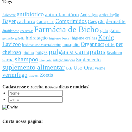
Tags
antibiótico
antiinflamatório
articulação
Antipulgas
Advocate
Bayer
Comprimidos
cachorro
Cães
dermatite
cão
Carrapatos
Farmácia de Bicho
gato
gatos
estresse
dirofilariose
Konig
hidratação
higiene orelhas
higiene bucal
gestação
giárdia
Lavizoo
Organnact
pet
otite
mosquito
leishmaniose visceral canina
pulgas e carrapatos
cheiroso
pulgas
piolho
Revolution
shampoo
sarna
Suplemento
solução limpeza
Simparic
suplemento alimentar
Uso Oral
Ucb
verme
vermifugo
Zoetis
viagem
Cadastre-se e receba nossas dicas e notícias!
Curta nossa página!