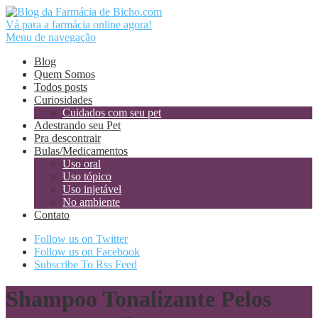
Vá para a farmácia online agora!
Menu de navegação
Blog
Quem Somos
Todos posts
Curiosidades
Cuidados com seu pet
Adestrando seu Pet
Pra descontrair
Bulas/Medicamentos
Uso oral
Uso tópico
Uso injetável
No ambiente
Contato
Follow us on Twitter
Follow us on Facebook
Subscribe To Rss Feed
Shampoo Tonalizante Pelos