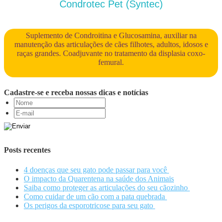
Condrotec Pet (Syntec)
Suplemento de Condroitina e Glucosamina, auxiliar na
manutenção das articulações de cães filhotes, adultos, idosos e
raças grandes. Coadjuvante no tratamento da displasia coxo-
femural.
Cadastre-se e receba nossas dicas e notícias
Posts recentes
4 doenças que seu gato pode passar para você
O impacto da Quarentena na saúde dos Animais
Saiba como proteger as articulações do seu cãozinho
Como cuidar de um cão com a pata quebrada
Os perigos da esporotricose para seu gato