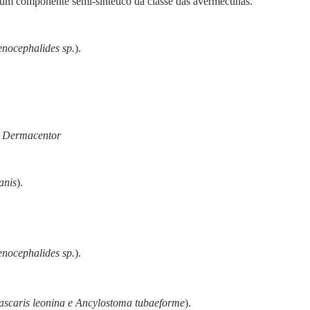
, um componente semi-sintético da classe das avermectinas.
enocephalides sp.
).
e Dermacentor
anis
).
enocephalides sp.
).
xascaris leonina e Ancylostoma tubaeforme
).