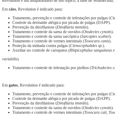
Revolution é um antiparasitário de uso tópico, à base de Selamectina
Em
cães
, Revolution é indicado para:
Tratamento, prevenção e controle de infestações por pulgas (
Ct
Controle da dermatite alérgica por picada de pulgas (DAPP).
Prevenção da dirofilariose (
Dirofilaria immitis
).
Tratamento e controle da sarna de ouvidos (
Otodectes cynotis
).
Tratamento e controle da sarna sarcóptica (
Sarcoptes scabiei
).
Tratamento e controle de vermes intestinais (
Toxocara canis
).
Proteção da ninhada contra pulgas (
Ctenocephalides sp.
).
Auxiliar no controle de carrapatos (
Rhipicephalus sanguineus 
variabilis
).
Tratamento e controle de infestação por piolhos (
Trichodectes c
Em
gatos
, Revolution é indicado para:
Tratamento, prevenção e controle de infestações por pulgas (
Ct
Controle da dermatite alérgica por picada de pulgas (DAPP).
Prevenção da dirofilariose (
Dirofilaria immitis
).
Tratamento e controle da sarna de ouvidos (
Otodectes cynotis
).
Tratamento e controle de vermes intestinais (
Toxocara cati, To