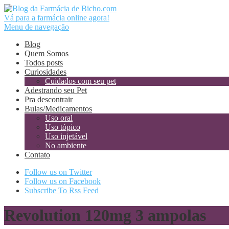
Vá para a farmácia online agora!
Menu de navegação
Blog
Quem Somos
Todos posts
Curiosidades
Cuidados com seu pet
Adestrando seu Pet
Pra descontrair
Bulas/Medicamentos
Uso oral
Uso tópico
Uso injetável
No ambiente
Contato
Follow us on Twitter
Follow us on Facebook
Subscribe To Rss Feed
Revolution 120mg 3 ampolas