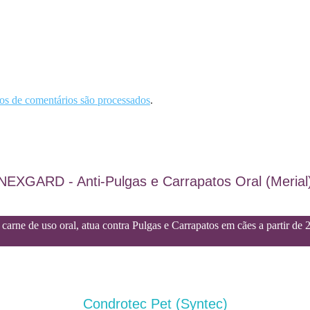
s de comentários são processados
.
NEXGARD - Anti-Pulgas e Carrapatos Oral (Merial
carne de uso oral, atua contra Pulgas e Carrapatos em cães a partir de 
Condrotec Pet (Syntec)