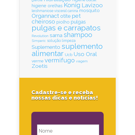
giárdia
Konig
Lavizoo
higiene orelhas
mosquito
leishmaniose visceral canina
Organnact
pet
otite
cheiroso
pulgas
piolho
pulgas e carrapatos
shampoo
sarna
Revolution
solução limpeza
Simparic
suplemento
Suplemento
alimentar
Uso Oral
Ucb
vermifugo
verme
viagem
Zoetis
Cadastre-se e receba
nossas dicas e notícias!