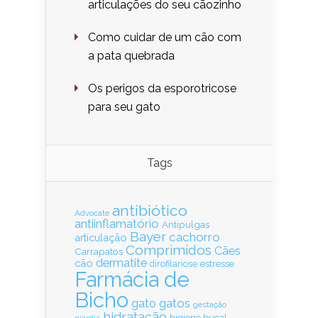
articulações do seu cãozinho
Como cuidar de um cão com
a pata quebrada
Os perigos da esporotricose
para seu gato
Tags
antibiótico
Advocate
antiinflamatório
Antipulgas
Bayer
cachorro
articulação
Comprimidos
Cães
Carrapatos
dermatite
cão
estresse
dirofilariose
Farmácia de
Bicho
gatos
gato
gestação
hidratação
higiene bucal