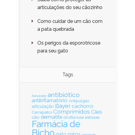
articulações do seu cãozinho
Como cuidar de um cão com
a pata quebrada
Os perigos da esporotricose
para seu gato
Tags
antibiótico
Advocate
antiinflamatório
Antipulgas
Bayer
cachorro
articulação
Comprimidos
Cães
Carrapatos
dermatite
cão
estresse
dirofilariose
Farmácia de
Bicho
gatos
gato
gestação