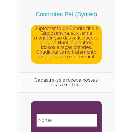
Condrotec Pet (Syntec)
Suplemento de Condroitina e
Glucosamina, auxiliar na
manutenção das articulações
de cães filhotes, adultos,
idosos e raças grandes.
Coadjuvante no tratamento
da displasia coxo-femural.
Cadastre-se e receba nossas
dicas e notícias