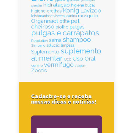
hidratação
higiene bucal
giárdia
Konig
Lavizoo
higiene orelhas
mosquito
leishmaniose visceral canina
Organnact
pet
otite
cheiroso
pulgas
piolho
pulgas e carrapatos
shampoo
sarna
Revolution
solução limpeza
Simparic
suplemento
Suplemento
alimentar
Uso Oral
Ucb
vermifugo
verme
viagem
Zoetis
Cadastre-se e receba
nossas dicas e notícias!