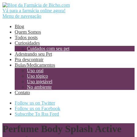
Vá para a farmácia online agora!
Menu de navegação
Blog
Quem Somos
Todos posts
Curiosidades
Cuidados com seu pet
Adestrando seu Pet
Pra descontrair
Bulas/Medicamentos
Uso oral
Uso tópico
Uso injetável
No ambiente
Contato
Follow us on Twitter
Follow us on Facebook
Subscribe To Rss Feed
Perfume Body Splash Active