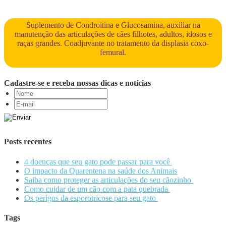
Suplemento de Condroitina e Glucosamina, auxiliar na
manutenção das articulações de cães filhotes, adultos, idosos e
raças grandes. Coadjuvante no tratamento da displasia coxo-
femural.
Cadastre-se e receba nossas dicas e notícias
Posts recentes
4 doenças que seu gato pode passar para você
O impacto da Quarentena na saúde dos Animais
Saiba como proteger as articulações do seu cãozinho
Como cuidar de um cão com a pata quebrada
Os perigos da esporotricose para seu gato
Tags