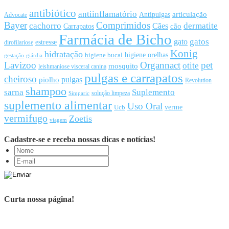
antibiótico
antiinflamatório
articulação
Antipulgas
Advocate
Bayer
Comprimidos
cachorro
Cães
dermatite
cão
Carrapatos
Farmácia de Bicho
gato
gatos
estresse
dirofilariose
Konig
hidratação
higiene orelhas
higiene bucal
gestação
giárdia
Lavizoo
Organnact
pet
otite
mosquito
leishmaniose visceral canina
pulgas e carrapatos
cheiroso
pulgas
piolho
Revolution
shampoo
sarna
Suplemento
solução limpeza
Simparic
suplemento alimentar
Uso Oral
Ucb
verme
vermifugo
Zoetis
viagem
Cadastre-se e receba nossas dicas e notícias!
Curta nossa página!