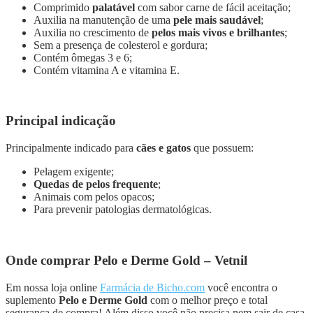
Comprimido
palatável
com sabor carne de fácil aceitação;
Auxilia na manutenção de uma
pele mais saudável
;
Auxilia no crescimento de
pelos mais vivos e brilhantes
;
Sem a presença de colesterol e gordura;
Contém ômegas 3 e 6;
Contém vitamina A e vitamina E.
Principal indicação
Principalmente indicado para
cães e gatos
que possuem:
Pelagem exigente;
Quedas de pelos frequente
;
Animais com pelos opacos;
Para prevenir patologias dermatológicas.
Onde comprar Pelo e Derme Gold – Vetnil
Em nossa loja online
Farmácia de Bicho.com
você encontra o
suplemento
Pelo e Derme Gold
com o melhor preço e total
segurança de compra! Além disso você não precisa nem sair de casa