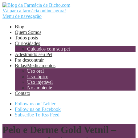
Vá para a farmácia online agora!
Menu de navegação
Blog
Quem Somos
Todos posts
Curiosidades
Cuidados com seu pet
Adestrando seu Pet
Pra descontrair
Bulas/Medicamentos
Uso oral
Uso tópico
Uso injetável
No ambiente
Contato
Follow us on Twitter
Follow us on Facebook
Subscribe To Rss Feed
Pelo e Derme Gold Vetnil –