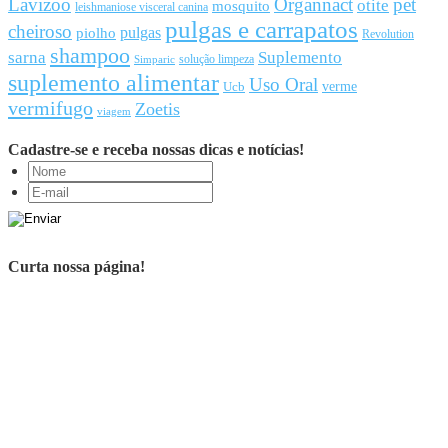
Lavizoo
Organnact
pet
otite
mosquito
leishmaniose visceral canina
pulgas e carrapatos
cheiroso
pulgas
piolho
Revolution
shampoo
sarna
Suplemento
solução limpeza
Simparic
suplemento alimentar
Uso Oral
Ucb
verme
vermifugo
Zoetis
viagem
Cadastre-se e receba nossas dicas e notícias!
Curta nossa página!