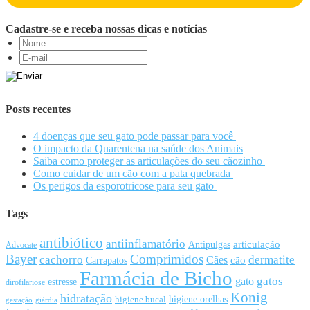
Cadastre-se e receba nossas dicas e notícias
Posts recentes
4 doenças que seu gato pode passar para você
O impacto da Quarentena na saúde dos Animais
Saiba como proteger as articulações do seu cãozinho
Como cuidar de um cão com a pata quebrada
Os perigos da esporotricose para seu gato
Tags
antibiótico
antiinflamatório
articulação
Antipulgas
Advocate
Bayer
Comprimidos
cachorro
Cães
dermatite
cão
Carrapatos
Farmácia de Bicho
gato
gatos
estresse
dirofilariose
Konig
hidratação
higiene orelhas
higiene bucal
gestação
giárdia