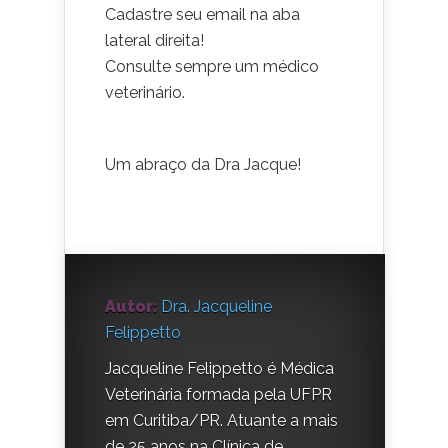
Cadastre seu email na aba
lateral direita!
Consulte sempre um médico
veterinário.
Um abraço da Dra Jacque!
Autor:
Dra. Jacqueline
Felippetto
Jacqueline Felippetto é Médica
Veterinária formada pela UFPR
em Curitiba/PR. Atuante a mais
de 25 anos na Clínica de