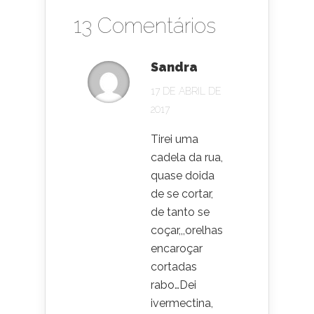
13 Comentários
Sandra
17 DE ABRIL DE
2017
Tirei uma
cadela da rua,
quase doida
de se cortar,
de tanto se
coçar,,,orelhas
encaroçar
cortadas
rabo…Dei
ivermectina,