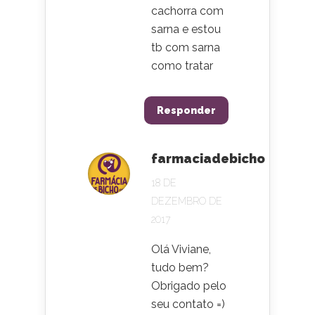
cachorra com
sarna e estou
tb com sarna
como tratar
Responder
farmaciadebicho
18 DE
DEZEMBRO DE
2017
Olá Viviane,
tudo bem?
Obrigado pelo
seu contato =)