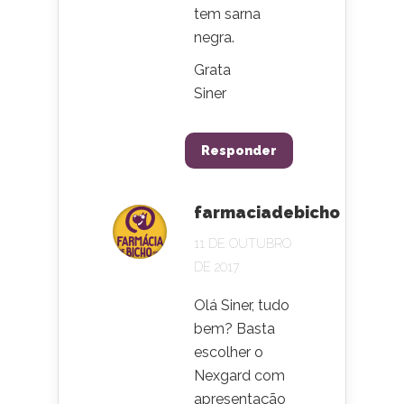
tem sarna
negra.
Grata
Siner
Responder
farmaciadebicho
11 DE OUTUBRO
DE 2017
Olá Siner, tudo
bem? Basta
escolher o
Nexgard com
apresentação