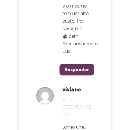
e o mesmo
tem um alto
custo. Por
favor, me
ajudem.
Atenciosamente
Luci.
Responder
viviane
16 DE
DEZEMBRO DE
2017
tenho uma