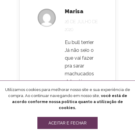
Marisa
26 DE JULHO DE
2020
Eu bull terrier
Já não seio o
que vai fazer
pra sarar
machucados
deles .já
tomou
Utilizamos cookies para melhorar nosso site e sua experiência de
compra. Ao continuar navegando em nosso site,
você está de
antibióticos e
acordo conforme nossa política quanto a utilização de
anti
cookies.
inflamatório. E
nada sara ele
ACEITAR E FECHAR