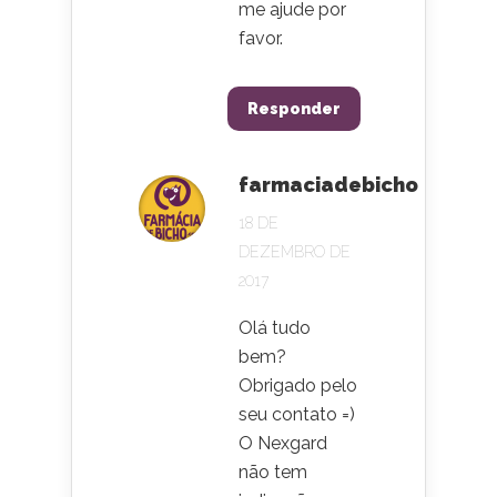
me ajude por
favor.
Responder
farmaciadebicho
18 DE
DEZEMBRO DE
2017
Olá tudo
bem?
Obrigado pelo
seu contato =)
O Nexgard
não tem