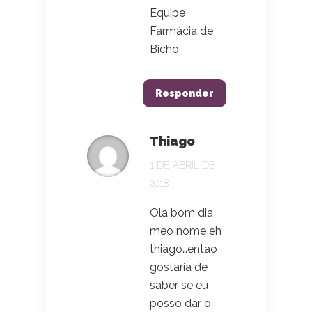
Equipe
Farmácia de
Bicho
Responder
Thiago
1 DE ABRIL DE
2018
Ola bom dia
meo nome eh
thiago…entao
gostaria de
saber se eu
posso dar o