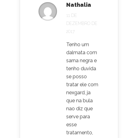
Nathalia
11 DE
DEZEMBRO DE
2017
Tenho um
dalmata com
sarna negra e
tenho duvida
se posso
tratar ele com
nexgard, ja
que na bula
nao diz que
serve para
esse
tratamento,