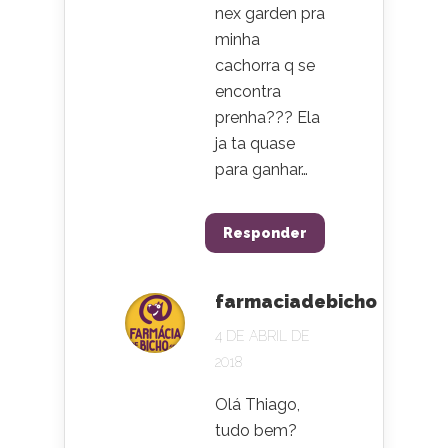
nex garden pra
minha
cachorra q se
encontra
prenha??? Ela
ja ta quase
para ganhar…
Responder
farmaciadebicho
4 DE ABRIL DE
2018
Olá Thiago,
tudo bem?