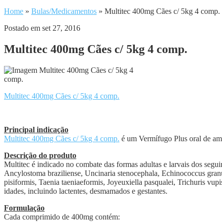
Home
»
Bulas/Medicamentos
»
Multitec 400mg Cães c/ 5kg 4 comp.
Postado em set 27, 2016
Multitec 400mg Cães c/ 5kg 4 comp.
Multitec 400mg Cães c/ 5kg 4 comp.
Principal indicação
Multitec 400mg Cães c/ 5kg 4 comp.
é um Vermífugo Plus oral de amp
Descrição do produto
Multitec é indicado no combate das formas adultas e larvais dos segu
Ancylostoma braziliense, Uncinaria stenocephala, Echinococcus granu
pisiformis, Taenia taeniaeformis, Joyeuxiella pasqualei, Trichuris vu
idades, incluindo lactentes, desmamados e gestantes.
Formulação
Cada comprimido de 400mg contém: