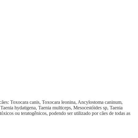
s cães: Toxocara canis, Toxocara leonina, Ancylostoma caninum,
Taenia hydatigena, Taenia multiceps, Mesocestóides sp, Taenia
óxicos ou teratogênicos, podendo ser utilizado por cães de todas as