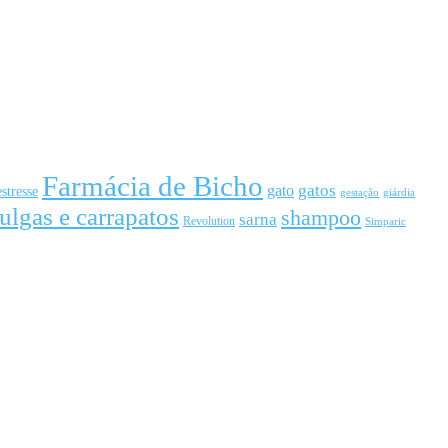
Farmácia de Bicho
gato
gatos
estresse
gestação
giárdia
ulgas e carrapatos
shampoo
sarna
Revolution
Simparic