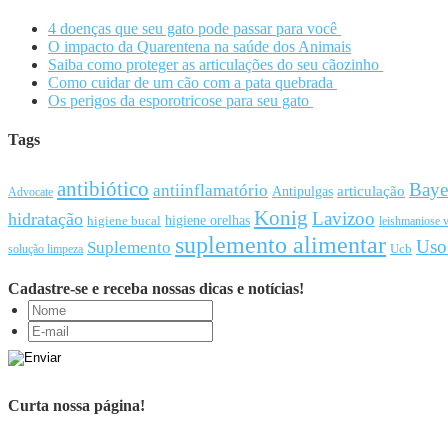
4 doenças que seu gato pode passar para você
O impacto da Quarentena na saúde dos Animais
Saiba como proteger as articulações do seu cãozinho
Como cuidar de um cão com a pata quebrada
Os perigos da esporotricose para seu gato
Tags
antibiótico
Baye
antiinflamatório
articulação
Antipulgas
Advocate
Konig
Lavizoo
hidratação
higiene orelhas
higiene bucal
leishmaniose v
suplemento alimentar
Uso
Suplemento
Ucb
solução limpeza
Cadastre-se e receba nossas dicas e notícias!
Curta nossa página!