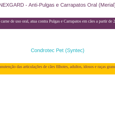
NEXGARD - Anti-Pulgas e Carrapatos Oral (Merial
carne de uso oral, atua contra Pulgas e Carrapatos em cães a partir de 
Condrotec Pet (Syntec)
utenção das articulações de cães filhotes, adultos, idosos e raças gran