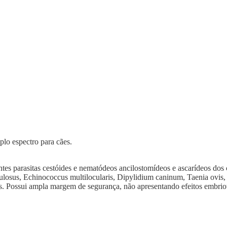
lo espectro para cães.
intes parasitas cestóides e nematódeos ancilostomídeos e ascarídeos do
losus, Echinococcus multilocularis, Dipylidium caninum, Taenia ovis, 
pis. Possui ampla margem de segurança, não apresentando efeitos embriot