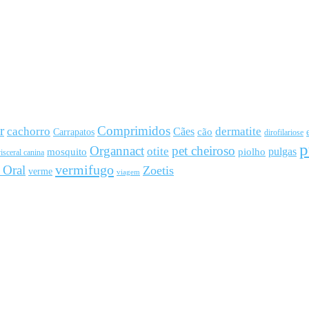
r
Comprimidos
cachorro
Cães
dermatite
cão
Carrapatos
dirofilariose
p
Organnact
pet cheiroso
otite
pulgas
mosquito
piolho
isceral canina
vermifugo
 Oral
Zoetis
verme
viagem