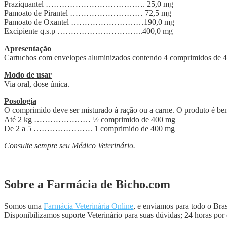
Praziquantel ………………………………. 25,0 mg
Pamoato de Pirantel ……………………… 72,5 mg
Pamoato de Oxantel ………………………190,0 mg
Excipiente q.s.p …………………………..400,0 mg
Apresentação
Cartuchos com envelopes aluminizados contendo 4 comprimidos de 
Modo de usar
Via oral, dose única.
Posologia
O comprimido deve ser misturado à ração ou a carne. O produto é bem
Até 2 kg ………………… ½ comprimido de 400 mg
De 2 a 5 …………………. 1 comprimido de 400 mg
Consulte sempre seu Médico Veterinário.
Sobre a Farmácia de Bicho.com
Somos uma
Farmácia Veterinária Online
, e enviamos para todo o Br
Disponibilizamos suporte Veterinário para suas dúvidas; 24 horas por 