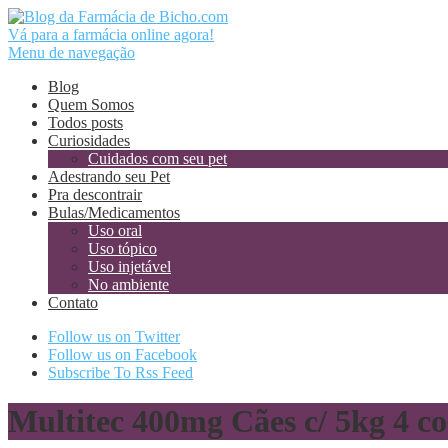
Vá para a farmácia online agora!
Menu de navegação
Blog
Quem Somos
Todos posts
Curiosidades
Cuidados com seu pet
Adestrando seu Pet
Pra descontrair
Bulas/Medicamentos
Uso oral
Uso tópico
Uso injetável
No ambiente
Contato
Follow us on Twitter
Follow us on Facebook
Subscribe To Rss Feed
Multitec 400mg Cães c/ 5kg 4 c