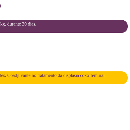
)
2kg, durante 30 dias.
des. Coadjuvante no tratamento da displasia coxo-femural.