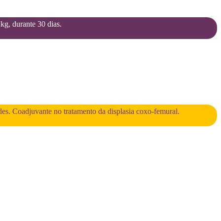
2kg, durante 30 dias.
des. Coadjuvante no tratamento da displasia coxo-femural.