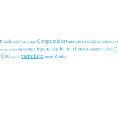
r
Comprimidos
cachorro
Cães
dermatite
cão
Carrapatos
dirofilariose
p
Organnact
pet cheiroso
otite
pulgas
mosquito
piolho
isceral canina
vermifugo
 Oral
Zoetis
verme
viagem