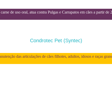
carne de uso oral, atua contra Pulgas e Carrapatos em cães a partir de 
Condrotec Pet (Syntec)
utenção das articulações de cães filhotes, adultos, idosos e raças gran