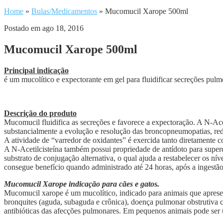
Home
»
Bulas/Medicamentos
»
Mucomucil Xarope 500ml
Postado em ago 18, 2016
Mucomucil Xarope 500ml
Principal indicação
é um mucolítico e expectorante em gel para fluidificar secreções pulm
Descrição do produto
Mucomucil fluidifica as secreções e favorece a expectoração. A N-Acet
substancialmente a evolução e resolução das broncopneumopatias, red
A atividade de “varredor de oxidantes” é exercida tanto diretamente c
A N-Acetilcisteína também possui propriedade de antídoto para super
substrato de conjugação alternativa, o qual ajuda a restabelecer os ní
consegue benefício quando administrado até 24 horas, após a ingestã
Mucomucil Xarope indicação para cães e gatos.
Mucomucil xarope é um mucolítico, indicado para animais que apresen
bronquites (aguda, subaguda e crônica), doença pulmonar obstrutiva c
antibióticas das afecções pulmonares. Em pequenos animais pode ser