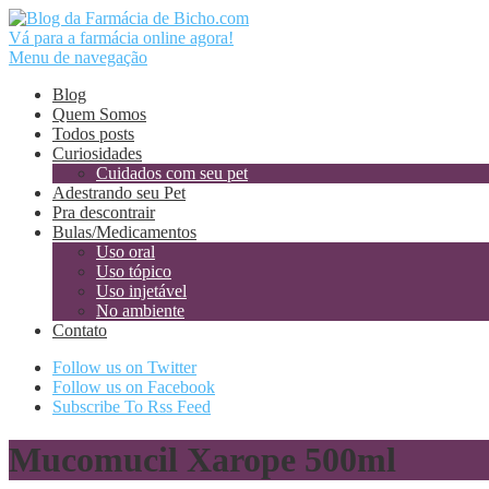
Vá para a farmácia online agora!
Menu de navegação
Blog
Quem Somos
Todos posts
Curiosidades
Cuidados com seu pet
Adestrando seu Pet
Pra descontrair
Bulas/Medicamentos
Uso oral
Uso tópico
Uso injetável
No ambiente
Contato
Follow us on Twitter
Follow us on Facebook
Subscribe To Rss Feed
Mucomucil Xarope 500ml