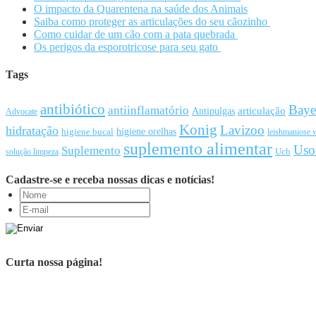
O impacto da Quarentena na saúde dos Animais
Saiba como proteger as articulações do seu cãozinho
Como cuidar de um cão com a pata quebrada
Os perigos da esporotricose para seu gato
Tags
antibiótico
Baye
antiinflamatório
articulação
Antipulgas
Advocate
Konig
Lavizoo
hidratação
higiene orelhas
higiene bucal
leishmaniose v
suplemento alimentar
Uso
Suplemento
Ucb
solução limpeza
Cadastre-se e receba nossas dicas e notícias!
Curta nossa página!