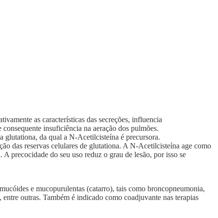
ivamente as características das secreções, influencia
e consequente insuficiência na aeração dos pulmões.
glutationa, da qual a N-Acetilcisteína é precursora.
o das reservas celulares de glutationa. A N-Acetilcisteína age como
a. A precocidade do seu uso reduz o grau de lesão, por isso se
s mucóides e mucopurulentas (catarro), tais como broncopneumonia,
a, entre outras. Também é indicado como coadjuvante nas terapias