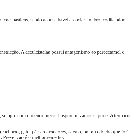
oncoespásticos, sendo aconselhável associar um broncodilatador.
constricção. A acetilcisteína possui antagonismo ao paracetamol e
, sempre com o menor preço! Disponibilizamos suporte Veterinário
chorro, gato, pássaro, roedores, cavalo, boi ou o bicho que for).
a. Prevenção é o melhor remédio.