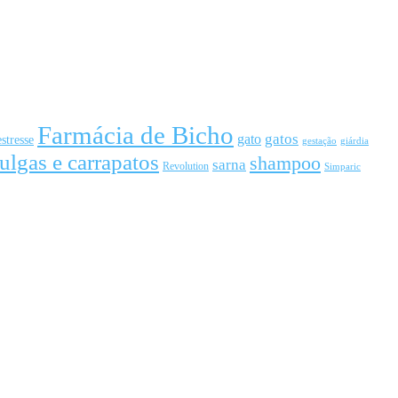
Farmácia de Bicho
gato
gatos
estresse
gestação
giárdia
ulgas e carrapatos
shampoo
sarna
Revolution
Simparic