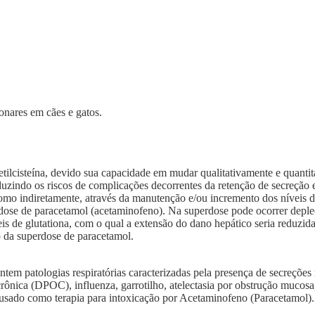
onares em cães e gatos.
ilcisteína, devido sua capacidade em mudar qualitativamente e quantitat
uzindo os riscos de complicações decorrentes da retenção de secreção 
omo indiretamente, através da manutenção e/ou incremento dos níveis da 
dose de paracetamol (acetaminofeno). Na superdose pode ocorrer depleçã
veis de glutationa, com o qual a extensão do dano hepático seria reduzid
o da superdose de paracetamol.
tem patologias respiratórias caracterizadas pela presença de secreçõe
rônica (DPOC), influenza, garrotilho, atelectasia por obstrução mucos
 usado como terapia para intoxicação por Acetaminofeno (Paracetamol).