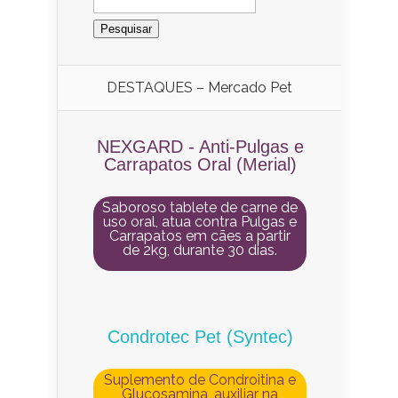
DESTAQUES – Mercado Pet
NEXGARD - Anti-Pulgas e
Carrapatos Oral (Merial)
Saboroso tablete de carne de
uso oral, atua contra Pulgas e
Carrapatos em cães a partir
de 2kg, durante 30 dias.
Condrotec Pet (Syntec)
Suplemento de Condroitina e
Glucosamina, auxiliar na