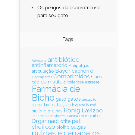
Os perigos da esporotricose
para seu gato
Tags
antibiótico
Advocate
antiinflamatório
Antipulgas
Bayer
cachorro
articulação
Comprimidos
Cães
Carrapatos
dermatite
cão
estresse
dirofilariose
Farmácia de
Bicho
gatos
gato
gestação
hidratação
higiene bucal
giárdia
Konig
Lavizoo
higiene orelhas
mosquito
leishmaniose visceral canina
Organnact
pet
otite
cheiroso
pulgas
piolho
pulgas e carrapatos