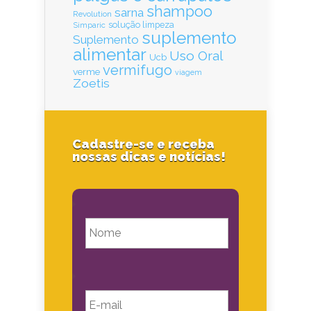
shampoo
sarna
Revolution
solução limpeza
Simparic
suplemento
Suplemento
alimentar
Uso Oral
Ucb
vermifugo
verme
viagem
Zoetis
Cadastre-se e receba
nossas dicas e notícias!