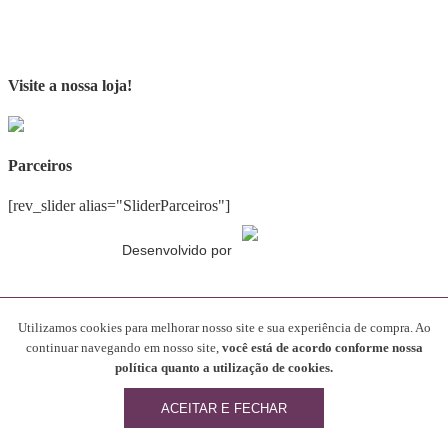
Visite a nossa loja!
Parceiros
[rev_slider alias="SliderParceiros"]
Desenvolvido por
Gostando do conteúdo?
Utilizamos cookies para melhorar nosso site e sua experiência de compra. Ao
continuar navegando em nosso site,
você está de acordo conforme nossa
Compartilhe nosso blog com seus amigos!
política quanto a utilização de cookies.
ACEITAR E FECHAR