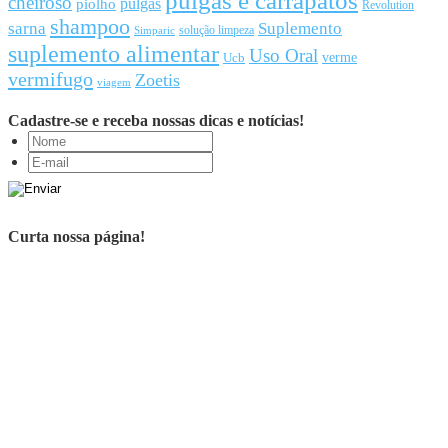
pulgas e carrapatos
cheiroso
pulgas
piolho
Revolution
shampoo
sarna
Suplemento
solução limpeza
Simparic
suplemento alimentar
Uso Oral
Ucb
verme
vermifugo
Zoetis
viagem
Cadastre-se e receba nossas dicas e notícias!
Curta nossa página!