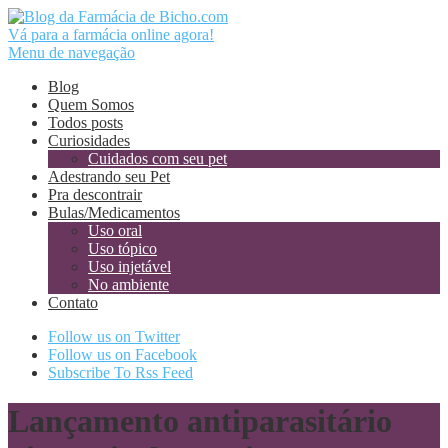
Vá para a farmácia online agora!
Menu de navegação
Blog
Quem Somos
Todos posts
Curiosidades
Cuidados com seu pet
Adestrando seu Pet
Pra descontrair
Bulas/Medicamentos
Uso oral
Uso tópico
Uso injetável
No ambiente
Contato
Follow us on Twitter
Follow us on Facebook
Subscribe To Rss Feed
Lançamento antiparasitário