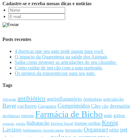
Cadastre-se e receba nossas dicas e notícias
Posts recentes
4 doenças que seu gato pode passar para você
O impacto da Quarentena na saúde dos Animais
Saiba como proteger as articulações do seu cãozinho
Como cuidar de um cão com a pata quebrada
Os perigos da esporotricose para seu gato
Tags
antibiótico
antiinflamatório
articulação
Antipulgas
Advocate
Bayer
Comprimidos
cachorro
Cães
dermatite
cão
Carrapatos
Farmácia de Bicho
gato
gatos
estresse
dirofilariose
Konig
hidratação
higiene orelhas
higiene bucal
gestação
giárdia
Lavizoo
Organnact
pet
otite
mosquito
leishmaniose visceral canina