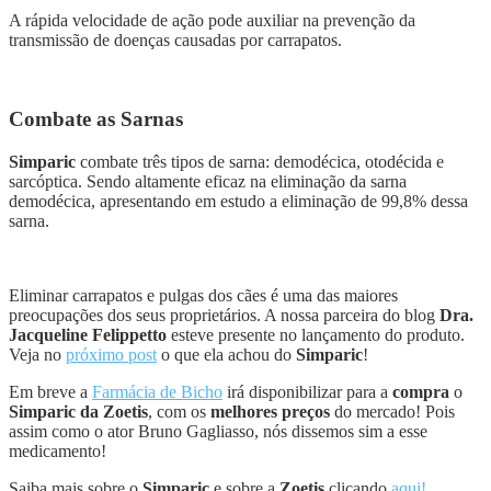
A rápida velocidade de ação pode auxiliar na prevenção da
transmissão de doenças causadas por carrapatos.
Combate as Sarnas
Simparic
combate três tipos de sarna: demodécica, otodécida e
sarcóptica. Sendo altamente eficaz na eliminação da sarna
demodécica, apresentando em estudo a eliminação de 99,8% dessa
sarna.
Eliminar carrapatos e pulgas dos cães é uma das maiores
preocupações dos seus proprietários. A nossa parceira do blog
Dra.
Jacqueline Felippetto
esteve presente no lançamento do produto.
Veja no
próximo post
o que ela achou do
Simparic
!
Em breve a
Farmácia de Bicho
irá disponibilizar para a
compra
o
Simparic da Zoetis
, com os
melhores preços
do mercado! Pois
assim como o ator Bruno Gagliasso, nós dissemos sim a esse
medicamento!
Saiba mais sobre o
Simparic
e sobre a
Zoetis
clicando
aqui!