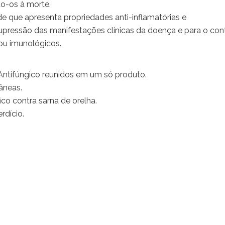
o-os à morte.
e que apresenta propriedades anti-inflamatórias e
upressão das manifestações clínicas da doença e para o con
ou imunológicos.
 e Antifúngico reunidos em um só produto.
âneas.
co contra sarna de orelha.
rdício.