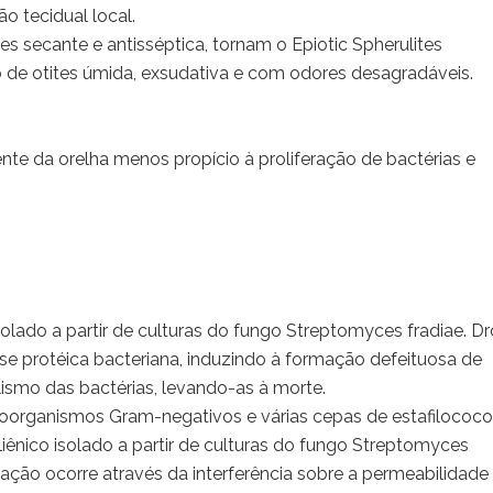
 tecidual local.
des secante e antisséptica, tornam o Epiotic Spherulites
o de otites úmida, exsudativa e com odores desagradáveis.
te da orelha menos propício à proliferação de bactérias e
olado a partir de culturas do fungo Streptomyces fradiae. D
ese protéica bacteriana, induzindo à formação defeituosa de
ismo das bactérias, levando-as à morte.
roorganismos Gram-negativos e várias cepas de estafilococo
liênico isolado a partir de culturas do fungo Streptomyces
ação ocorre através da interferência sobre a permeabilidade