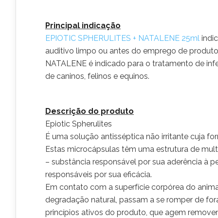
Principal indicação
EPIOTIC SPHERULITES + NATALENE 25ml
indi
auditivo limpo ou antes do emprego de produtos
NATALENE é indicado para o tratamento de infec
de caninos, felinos e equinos.
Descrição do produto
Epiotic Spherulites
É uma solução antisséptica não irritante cuja f
Estas microcápsulas têm uma estrutura de mult
– substância responsável por sua aderência à pe
responsáveis por sua eficácia.
Em contato com a superfície corpórea do anim
degradação natural, passam a se romper de fora
princípios ativos do produto, que agem remove