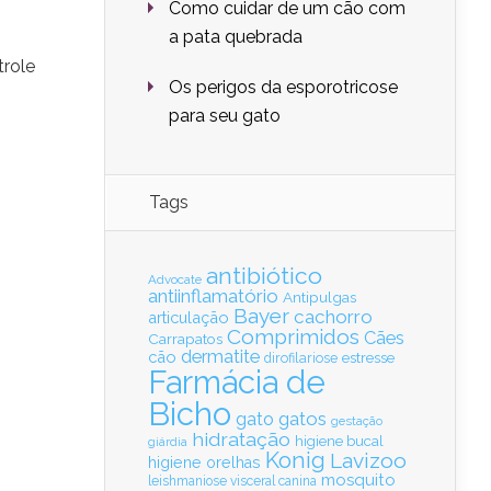
Como cuidar de um cão com
a pata quebrada
trole
Os perigos da esporotricose
para seu gato
Tags
antibiótico
Advocate
antiinflamatório
Antipulgas
Bayer
cachorro
articulação
Comprimidos
Cães
Carrapatos
dermatite
cão
estresse
dirofilariose
Farmácia de
Bicho
gatos
gato
gestação
hidratação
higiene bucal
giárdia
Konig
Lavizoo
higiene orelhas
mosquito
leishmaniose visceral canina