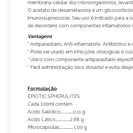
membrana celular dos microorganismos, levand
O acetato de dexametasona é um glicocorticóid
imunossupressoras. Seu uso é indicado para a s
de desordens com componentes inflamatórios 
Vantagens
* Antiparasitário, Anti-inflamatório, Antibiótico
* Pode ser usado em infecções otológicas e cut
* Único com componente antiparasitário específi
* Fácil administração: bico dosador e evita despe
Formulação
EPIOTIC SPHERULITES
Cada 100ml contém
Ácido Salicílico………………0,11 g
Ácido Lático…………………2,88 g
Microcápsulas………………. 1,00 g