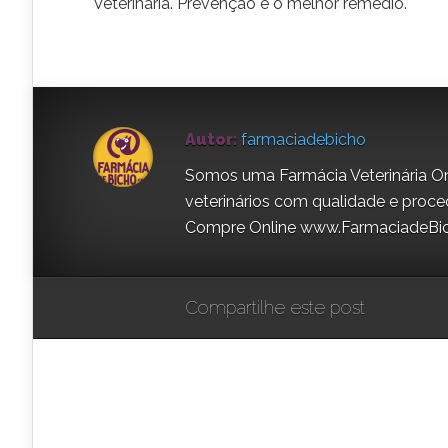
Veterinária. Prevenção é o melhor remédio.
Autor:
farmaciadebicho
Somos uma Farmácia Veterinária On
veterinários com qualidade e proce
Compre Online www.FarmaciadeBi
Compartilhe este post