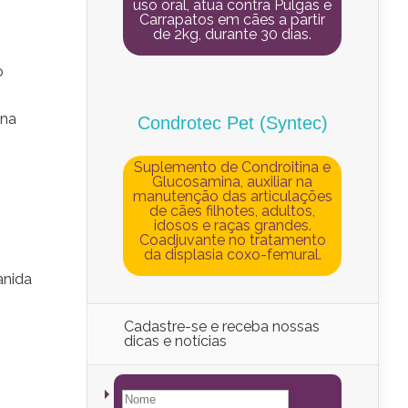
uso oral, atua contra Pulgas e
Carrapatos em cães a partir
de 2kg, durante 30 dias.
o
ana
Condrotec Pet (Syntec)
Suplemento de Condroitina e
Glucosamina, auxiliar na
manutenção das articulações
de cães filhotes, adultos,
idosos e raças grandes.
Coadjuvante no tratamento
da displasia coxo-femural.
anida
Cadastre-se e receba nossas
dicas e notícias