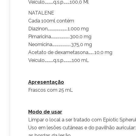
Veículo…………q.s.p………100,0 Ml
NATALENE
Cada 100ml contém
Diazinon……………………….1.000 mg
Pimaricina……………………..300,0 mg
Neomicina……………………..375,0 mg
Acetato de dexametasona……..10,0 mg
Veículo…………q.s.p…………100 mL
Apresentação
Frascos com 25 mL
Modo de usar
Limpar o local a ser tratado com Epiotic Spheru
Uso em lesões cutâneas e do pavilhão auricular:
as bordas da lesão.