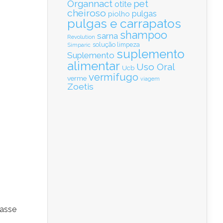
Organnact
pet
otite
cheiroso
pulgas
piolho
pulgas e carrapatos
shampoo
sarna
Revolution
solução limpeza
Simparic
suplemento
Suplemento
alimentar
Uso Oral
Ucb
vermifugo
verme
viagem
Zoetis
passe