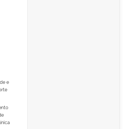
ade e
orte
ento
de
ínica