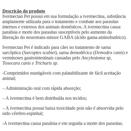
Descrição do produto
Ivermectan Pet possui em sua formulação a ivermectina, substância
amplamente utilizada para o tratamento e combate aos parasitas
internos e externos dos animais domésticos. A ivermectina causa
paralisia e morte dos parasitas susceptíveis pelo aumento da
liberação do neurotrans-missor GABA (ácido gama-aminobutírico).
Ivermectan Pet é indicado para cães no tratamento de sarna
sarcóptica (
Sarcoptes scabiei
), sarna demodécica (
Demodex canis
) e
verminoses gastrointestinais causadas pelo
Ancylostoma sp,
Toxocara canis e Trichuris sp.
-Comprimidos mastigáveis com palatabilizante de fácil aceitação
animal;
– Administração oral com rápida absorção;
– A ivermectina é bem distribuída nos tecidos;
– A ivermectina possui baixa toxicidade pois não é absorvida pelo
uido cérebro-espinhal;
-A ivermectina causa paralisia e em seguida a morte dos parasitas.