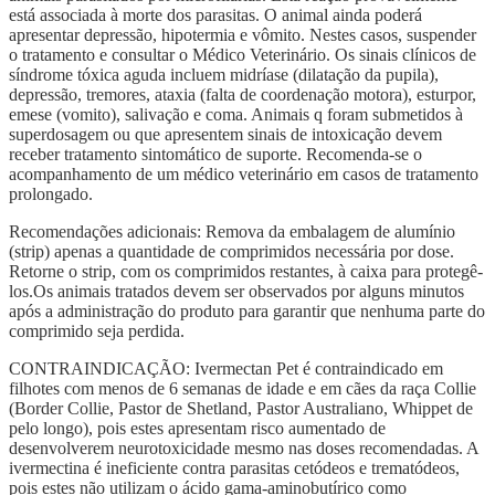
está associada à morte dos parasitas. O animal ainda poderá
apresentar depressão, hipotermia e vômito. Nestes casos, suspender
o tratamento e consultar o Médico Veterinário. Os sinais clínicos de
síndrome tóxica aguda incluem midríase (dilatação da pupila),
depressão, tremores, ataxia (falta de coordenação motora), esturpor,
emese (vomito), salivação e coma. Animais q foram submetidos à
superdosagem ou que apresentem sinais de intoxicação devem
receber tratamento sintomático de suporte. Recomenda-se o
acompanhamento de um médico veterinário em casos de tratamento
prolongado.
Recomendações adicionais: Remova da embalagem de alumínio
(strip) apenas a quantidade de comprimidos necessária por dose.
Retorne o strip, com os comprimidos restantes, à caixa para protegê-
los.Os animais tratados devem ser observados por alguns minutos
após a administração do produto para garantir que nenhuma parte do
comprimido seja perdida.
CONTRAINDICAÇÃO: Ivermectan Pet é contraindicado em
filhotes com menos de 6 semanas de idade e em cães da raça Collie
(Border Collie, Pastor de Shetland, Pastor Australiano, Whippet de
pelo longo), pois estes apresentam risco aumentado de
desenvolverem neurotoxicidade mesmo nas doses recomendadas. A
ivermectina é ineficiente contra parasitas cetódeos e trematódeos,
pois estes não utilizam o ácido gama-aminobutírico como