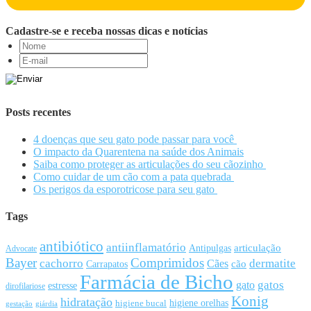
Cadastre-se e receba nossas dicas e notícias
Posts recentes
4 doenças que seu gato pode passar para você
O impacto da Quarentena na saúde dos Animais
Saiba como proteger as articulações do seu cãozinho
Como cuidar de um cão com a pata quebrada
Os perigos da esporotricose para seu gato
Tags
antibiótico
antiinflamatório
articulação
Antipulgas
Advocate
Bayer
Comprimidos
cachorro
Cães
dermatite
cão
Carrapatos
Farmácia de Bicho
gato
gatos
estresse
dirofilariose
Konig
hidratação
higiene orelhas
higiene bucal
gestação
giárdia