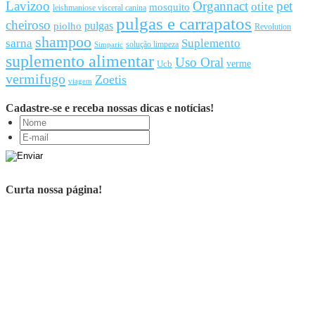
Lavizoo
Organnact
pet
otite
mosquito
leishmaniose visceral canina
pulgas e carrapatos
cheiroso
pulgas
piolho
Revolution
shampoo
sarna
Suplemento
solução limpeza
Simparic
suplemento alimentar
Uso Oral
Ucb
verme
vermifugo
Zoetis
viagem
Cadastre-se e receba nossas dicas e notícias!
Curta nossa página!