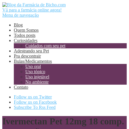
Vá para a farmácia online agora!
Menu de navegação
Blog
Quem Somos
Todos posts
Curiosidades
Cuidados com seu pet
Adestrando seu Pet
Pra descontrair
Bulas/Medicamentos
Uso oral
Uso tópico
Uso injetável
No ambiente
Contato
Follow us on Twitter
Follow us on Facebook
Subscribe To Rss Feed
Ivermectan Pet 12mg 18 comp.