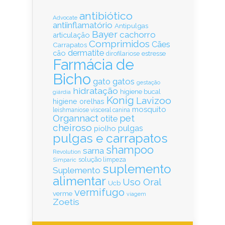
antibiótico
Advocate
antiinflamatório
Antipulgas
Bayer
cachorro
articulação
Comprimidos
Cães
Carrapatos
dermatite
cão
estresse
dirofilariose
Farmácia de
Bicho
gatos
gato
gestação
hidratação
higiene bucal
giárdia
Konig
Lavizoo
higiene orelhas
mosquito
leishmaniose visceral canina
Organnact
pet
otite
cheiroso
pulgas
piolho
pulgas e carrapatos
shampoo
sarna
Revolution
solução limpeza
Simparic
suplemento
Suplemento
alimentar
Uso Oral
Ucb
vermifugo
verme
viagem
Zoetis