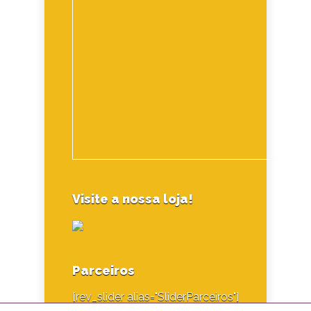
Visite a nossa loja!
Parceiros
[rev_slider alias="SliderParceiros"]