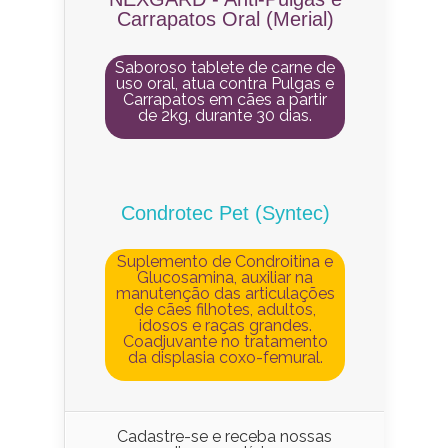
Carrapatos Oral (Merial)
Saboroso tablete de carne de
uso oral, atua contra Pulgas e
Carrapatos em cães a partir
de 2kg, durante 30 dias.
Condrotec Pet (Syntec)
Suplemento de Condroitina e
Glucosamina, auxiliar na
manutenção das articulações
de cães filhotes, adultos,
idosos e raças grandes.
Coadjuvante no tratamento
da displasia coxo-femural.
Cadastre-se e receba nossas