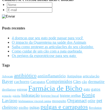
Posts recentes
4 doenças que seu gato pode passar para você
O impacto da Quarentena na saúde dos Animais
Saiba como proteger as articulações do seu cãozinho
Como cuidar de um cão com a pata quebrada
Os perigos da esporotricose para seu gato
Tags
antibiótico
antiinflamatório
articulação
Antipulgas
Advocate
Bayer
Comprimidos
cachorro
Cães
dermatite
cão
Carrapatos
Farmácia de Bicho
gato
gatos
estresse
dirofilariose
Konig
hidratação
higiene orelhas
higiene bucal
gestação
giárdia
Lavizoo
Organnact
pet
otite
mosquito
leishmaniose visceral canina
pulgas e carrapatos
cheiroso
pulgas
piolho
Revolution