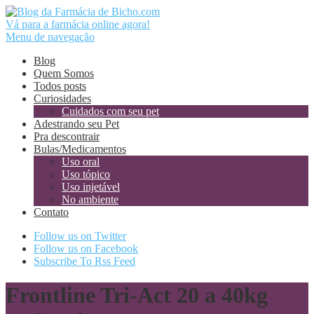
Vá para a farmácia online agora!
Menu de navegação
Blog
Quem Somos
Todos posts
Curiosidades
Cuidados com seu pet
Adestrando seu Pet
Pra descontrair
Bulas/Medicamentos
Uso oral
Uso tópico
Uso injetável
No ambiente
Contato
Follow us on Twitter
Follow us on Facebook
Subscribe To Rss Feed
Frontline Tri-Act 20 a 40kg