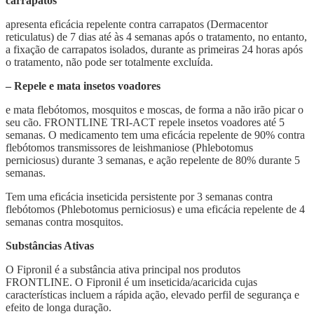
carrapatos
apresenta eficácia repelente contra carrapatos (Dermacentor
reticulatus) de 7 dias até às 4 semanas após o tratamento, no entanto,
a fixação de carrapatos isolados, durante as primeiras 24 horas após
o tratamento, não pode ser totalmente excluída.
– Repele e mata insetos voadores
e mata flebótomos, mosquitos e moscas, de forma a não irão picar o
seu cão. FRONTLINE TRI-ACT repele insetos voadores até 5
semanas. O medicamento tem uma eficácia repelente de 90% contra
flebótomos transmissores de leishmaniose (Phlebotomus
perniciosus) durante 3 semanas, e ação repelente de 80% durante 5
semanas.
Tem uma eficácia inseticida persistente por 3 semanas contra
flebótomos (Phlebotomus perniciosus) e uma eficácia repelente de 4
semanas contra mosquitos.
Substâncias Ativas
O Fipronil é a substância ativa principal nos produtos
FRONTLINE. O Fipronil é um inseticida/acaricida cujas
características incluem a rápida ação, elevado perfil de segurança e
efeito de longa duração.