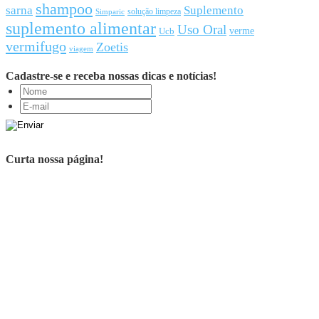
shampoo
sarna
Suplemento
solução limpeza
Simparic
suplemento alimentar
Uso Oral
Ucb
verme
vermifugo
Zoetis
viagem
Cadastre-se e receba nossas dicas e notícias!
Curta nossa página!