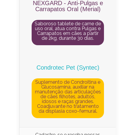
NEXGARD - Anti-Pulgas e
Carrapatos Oral (Merial)
Saboroso tablete de carne de
uso oral, atua contra Pulgas e
Carrapatos em cães a partir
de 2kg, durante 30 dias.
Condrotec Pet (Syntec)
Suplemento de Condroitina e
Glucosamina, auxiliar na
manutenção das articulações
de cães filhotes, adultos,
idosos e raças grandes.
Coadjuvante no tratamento
da displasia coxo-femural.
Cadastre-se e receba nossas