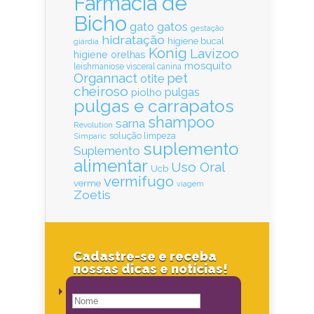
Farmácia de
Bicho
gatos
gato
gestação
hidratação
higiene bucal
giárdia
Konig
Lavizoo
higiene orelhas
mosquito
leishmaniose visceral canina
Organnact
pet
otite
cheiroso
pulgas
piolho
pulgas e carrapatos
shampoo
sarna
Revolution
solução limpeza
Simparic
suplemento
Suplemento
alimentar
Uso Oral
Ucb
vermifugo
verme
viagem
Zoetis
Cadastre-se e receba
nossas dicas e notícias!