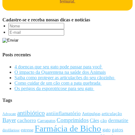
femural.
Cadastre-se e receba nossas dicas e notícias
Posts recentes
4 doenças que seu gato pode passar para você
O impacto da Quarentena na saúde dos Animais
Saiba como proteger as articulações do seu cãozinho
Como cuidar de um cão com a pata quebrada
Os perigos da esporotricose para seu gato
Tags
antibiótico
antiinflamatório
articulação
Antipulgas
Advocate
Bayer
Comprimidos
cachorro
Cães
dermatite
cão
Carrapatos
Farmácia de Bicho
gato
gatos
estresse
dirofilariose