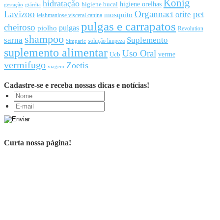
Konig
hidratação
higiene orelhas
higiene bucal
gestação
giárdia
Lavizoo
Organnact
pet
otite
mosquito
leishmaniose visceral canina
pulgas e carrapatos
cheiroso
pulgas
piolho
Revolution
shampoo
sarna
Suplemento
solução limpeza
Simparic
suplemento alimentar
Uso Oral
Ucb
verme
vermifugo
Zoetis
viagem
Cadastre-se e receba nossas dicas e notícias!
Curta nossa página!