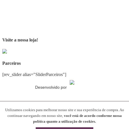
Visite a nossa loja!
Parceiros
[rev_slider alias="SliderParceiros"]
Desenvolvido por
Gostando do conteúdo?
Utilizamos cookies para melhorar nosso site e sua experiência de compra. Ao
continuar navegando em nosso site,
você está de acordo conforme nossa
Compartilhe nosso blog com seus amigos!
política quanto a utilização de cookies.