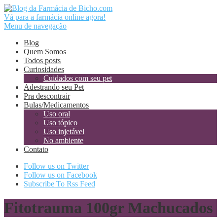
Vá para a farmácia online agora!
Menu de navegação
Blog
Quem Somos
Todos posts
Curiosidades
Cuidados com seu pet
Adestrando seu Pet
Pra descontrair
Bulas/Medicamentos
Uso oral
Uso tópico
Uso injetável
No ambiente
Contato
Follow us on Twitter
Follow us on Facebook
Subscribe To Rss Feed
Fitotrauma 100gr Machucados