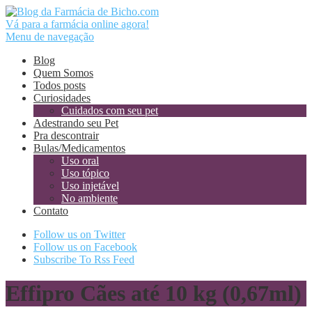
Vá para a farmácia online agora!
Menu de navegação
Blog
Quem Somos
Todos posts
Curiosidades
Cuidados com seu pet
Adestrando seu Pet
Pra descontrair
Bulas/Medicamentos
Uso oral
Uso tópico
Uso injetável
No ambiente
Contato
Follow us on Twitter
Follow us on Facebook
Subscribe To Rss Feed
Effipro Cães até 10 kg (0,67ml)