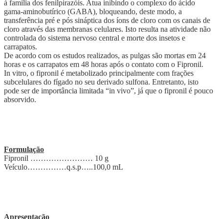
à família dos fenilpirazóis. Atua inibindo o complexo do ácido
gama-aminobutírico (GABA), bloqueando, deste modo, a
transferência pré e pós sináptica dos íons de cloro com os canais de
cloro através das membranas celulares. Isto resulta na atividade não
controlada do sistema nervoso central e morte dos insetos e
carrapatos.
De acordo com os estudos realizados, as pulgas são mortas em 24
horas e os carrapatos em 48 horas após o contato com o Fipronil.
In vitro, o fipronil é metabolizado principalmente com frações
subcelulares do fígado no seu derivado sulfona. Entretanto, isto
pode ser de importância limitada “in vivo”, já que o fipronil é pouco
absorvido.
Formulação
Fipronil …………………… 10 g
Veículo……………q.s.p…..100,0 mL
Apresentação