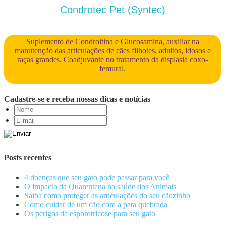
Condrotec Pet (Syntec)
Suplemento de Condroitina e Glucosamina, auxiliar na
manutenção das articulações de cães filhotes, adultos, idosos e
raças grandes. Coadjuvante no tratamento da displasia coxo-
femural.
Cadastre-se e receba nossas dicas e notícias
Posts recentes
4 doenças que seu gato pode passar para você
O impacto da Quarentena na saúde dos Animais
Saiba como proteger as articulações do seu cãozinho
Como cuidar de um cão com a pata quebrada
Os perigos da esporotricose para seu gato