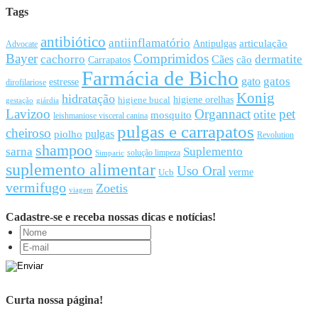
Tags
antibiótico
antiinflamatório
articulação
Antipulgas
Advocate
Bayer
Comprimidos
cachorro
Cães
dermatite
cão
Carrapatos
Farmácia de Bicho
gato
gatos
estresse
dirofilariose
Konig
hidratação
higiene orelhas
higiene bucal
gestação
giárdia
Lavizoo
Organnact
pet
otite
mosquito
leishmaniose visceral canina
pulgas e carrapatos
cheiroso
pulgas
piolho
Revolution
shampoo
sarna
Suplemento
solução limpeza
Simparic
suplemento alimentar
Uso Oral
Ucb
verme
vermifugo
Zoetis
viagem
Cadastre-se e receba nossas dicas e notícias!
Curta nossa página!