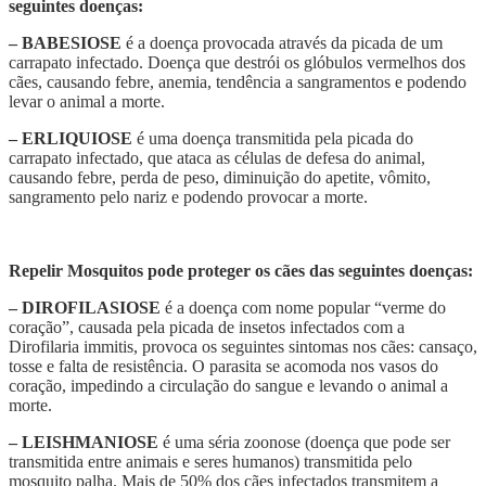
seguintes doenças:
– BABESIOSE
é a doença provocada através da picada de um
carrapato infectado. Doença que destrói os glóbulos vermelhos dos
cães, causando febre, anemia, tendência a sangramentos e podendo
levar o animal a morte.
– ERLIQUIOSE
é uma doença transmitida pela picada do
carrapato infectado, que ataca as células de defesa do animal,
causando febre, perda de peso, diminuição do apetite, vômito,
sangramento pelo nariz e podendo provocar a morte.
Repelir Mosquitos pode proteger os cães das seguintes doenças:
– DIROFILASIOSE
é a doença com nome popular “verme do
coração”, causada pela picada de insetos infectados com a
Dirofilaria immitis, provoca os seguintes sintomas nos cães: cansaço,
tosse e falta de resistência. O parasita se acomoda nos vasos do
coração, impedindo a circulação do sangue e levando o animal a
morte.
– LEISHMANIOSE
é uma séria zoonose (doença que pode ser
transmitida entre animais e seres humanos) transmitida pelo
mosquito palha. Mais de 50% dos cães infectados transmitem a