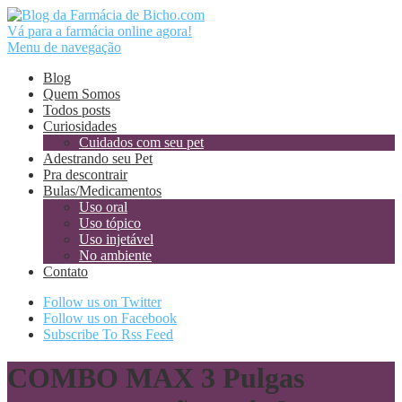
Vá para a farmácia online agora!
Menu de navegação
Blog
Quem Somos
Todos posts
Curiosidades
Cuidados com seu pet
Adestrando seu Pet
Pra descontrair
Bulas/Medicamentos
Uso oral
Uso tópico
Uso injetável
No ambiente
Contato
Follow us on Twitter
Follow us on Facebook
Subscribe To Rss Feed
COMBO MAX 3 Pulgas