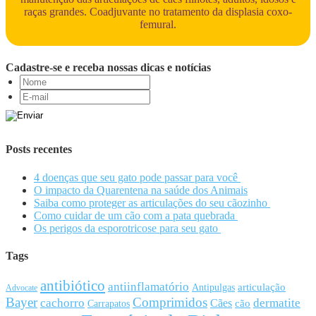
raças grandes. Coadjuvante no tratamento da displasia coxo-
femural.
Cadastre-se e receba nossas dicas e notícias
Posts recentes
4 doenças que seu gato pode passar para você
O impacto da Quarentena na saúde dos Animais
Saiba como proteger as articulações do seu cãozinho
Como cuidar de um cão com a pata quebrada
Os perigos da esporotricose para seu gato
Tags
antibiótico
antiinflamatório
articulação
Antipulgas
Advocate
Bayer
Comprimidos
cachorro
Cães
dermatite
cão
Carrapatos