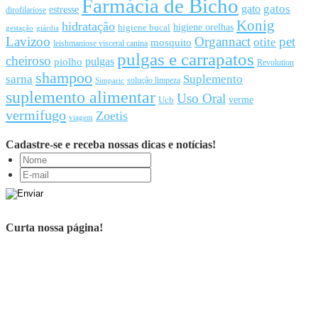
Farmácia de Bicho
gato
gatos
estresse
dirofilariose
Konig
hidratação
higiene orelhas
higiene bucal
gestação
giárdia
Lavizoo
Organnact
pet
otite
mosquito
leishmaniose visceral canina
pulgas e carrapatos
cheiroso
pulgas
piolho
Revolution
shampoo
sarna
Suplemento
solução limpeza
Simparic
suplemento alimentar
Uso Oral
Ucb
verme
vermifugo
Zoetis
viagem
Cadastre-se e receba nossas dicas e notícias!
Curta nossa página!