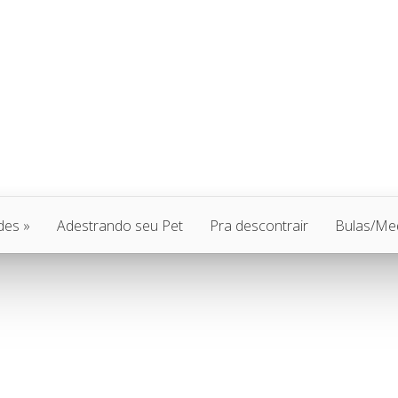
des
»
Adestrando seu Pet
Pra descontrair
Bulas/Me