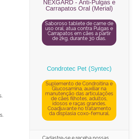
NEXGARD - Anti-Pulgas e
Carrapatos Oral (Merial)
Saboroso tablete de carne de
uso oral, atua contra Pulgas e
Carrapatos em cães a partir
de 2kg, durante 30 dias.
Condrotec Pet (Syntec)
Suplemento de Condroitina e
Glucosamina, auxiliar na
manutenção das articulações
s.
de cães filhotes, adultos,
idosos e raças grandes.
Coadjuvante no tratamento
da displasia coxo-femural.
s.
Cadastre-se e receba nossas