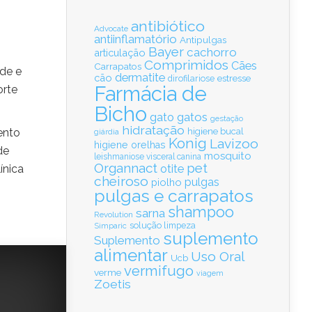
antibiótico
Advocate
antiinflamatório
Antipulgas
Bayer
cachorro
articulação
Comprimidos
Cães
Carrapatos
ade e
dermatite
cão
estresse
dirofilariose
Farmácia de
orte
Bicho
gatos
gato
gestação
hidratação
ento
higiene bucal
giárdia
Konig
Lavizoo
higiene orelhas
de
mosquito
leishmaniose visceral canina
Organnact
pet
otite
ínica
cheiroso
pulgas
piolho
pulgas e carrapatos
shampoo
sarna
Revolution
solução limpeza
Simparic
suplemento
Suplemento
alimentar
Uso Oral
Ucb
vermifugo
verme
viagem
Zoetis