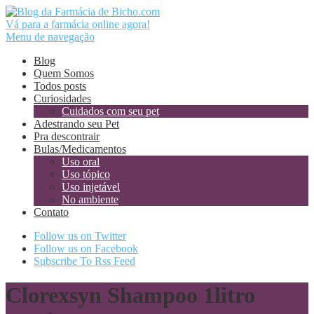
Vá para a farmácia online agora!
Menu de navegação
Blog
Quem Somos
Todos posts
Curiosidades
Cuidados com seu pet
Adestrando seu Pet
Pra descontrair
Bulas/Medicamentos
Uso oral
Uso tópico
Uso injetável
No ambiente
Contato
Follow us on Twitter
Follow us on Facebook
Subscribe To Rss Feed
Clorexsyn Shampoo 1litro