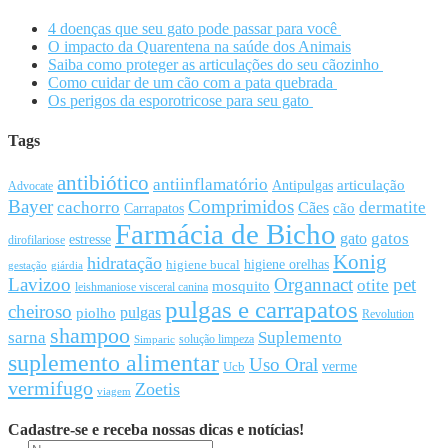
4 doenças que seu gato pode passar para você
O impacto da Quarentena na saúde dos Animais
Saiba como proteger as articulações do seu cãozinho
Como cuidar de um cão com a pata quebrada
Os perigos da esporotricose para seu gato
Tags
antibiótico
antiinflamatório
articulação
Antipulgas
Advocate
Bayer
Comprimidos
cachorro
Cães
dermatite
cão
Carrapatos
Farmácia de Bicho
gato
gatos
estresse
dirofilariose
Konig
hidratação
higiene orelhas
higiene bucal
gestação
giárdia
Lavizoo
Organnact
pet
otite
mosquito
leishmaniose visceral canina
pulgas e carrapatos
cheiroso
pulgas
piolho
Revolution
shampoo
sarna
Suplemento
solução limpeza
Simparic
suplemento alimentar
Uso Oral
Ucb
verme
vermifugo
Zoetis
viagem
Cadastre-se e receba nossas dicas e notícias!