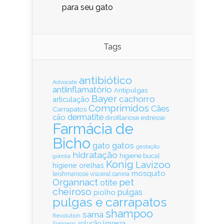
para seu gato
Tags
antibiótico
Advocate
antiinflamatório
Antipulgas
Bayer
cachorro
articulação
Comprimidos
Cães
Carrapatos
dermatite
cão
estresse
dirofilariose
Farmácia de
Bicho
gatos
gato
gestação
hidratação
higiene bucal
giárdia
Konig
Lavizoo
higiene orelhas
mosquito
leishmaniose visceral canina
Organnact
pet
otite
cheiroso
pulgas
piolho
pulgas e carrapatos
shampoo
sarna
Revolution
solução limpeza
Simparic