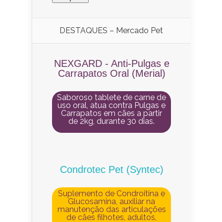
DESTAQUES – Mercado Pet
NEXGARD - Anti-Pulgas e
Carrapatos Oral (Merial)
Saboroso tablete de carne de
uso oral, atua contra Pulgas e
Carrapatos em cães a partir
de 2kg, durante 30 dias.
Condrotec Pet (Syntec)
Suplemento de Condroitina e
Glucosamina, auxiliar na
manutenção das articulações
de cães filhotes, adultos,