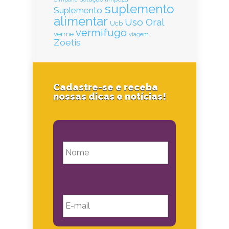
suplemento
Suplemento
alimentar
Uso Oral
Ucb
vermifugo
verme
viagem
Zoetis
Cadastre-se e receba
nossas dicas e notícias!