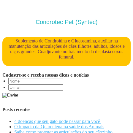
Condrotec Pet (Syntec)
Suplemento de Condroitina e Glucosamina, auxiliar na
manutenção das articulações de cães filhotes, adultos, idosos e
raças grandes. Coadjuvante no tratamento da displasia coxo-
femural.
Cadastre-se e receba nossas dicas e notícias
Posts recentes
4 doenças que seu gato pode passar para você
O impacto da Quarentena na saúde dos Animais
Saiba como proteger as articulações do seu cãozinho