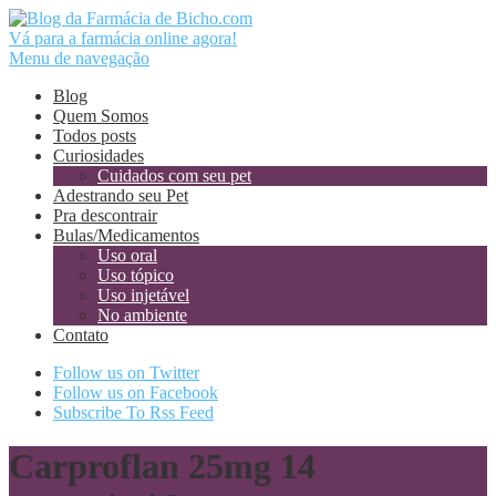
Vá para a farmácia online agora!
Menu de navegação
Blog
Quem Somos
Todos posts
Curiosidades
Cuidados com seu pet
Adestrando seu Pet
Pra descontrair
Bulas/Medicamentos
Uso oral
Uso tópico
Uso injetável
No ambiente
Contato
Follow us on Twitter
Follow us on Facebook
Subscribe To Rss Feed
Carproflan 25mg 14