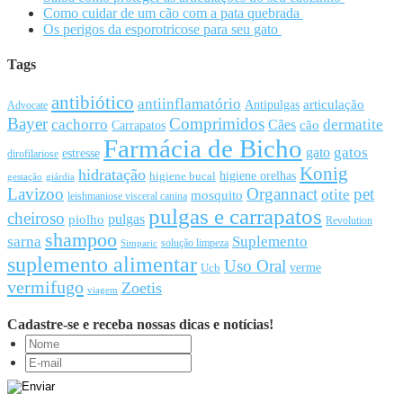
Como cuidar de um cão com a pata quebrada
Os perigos da esporotricose para seu gato
Tags
antibiótico
antiinflamatório
articulação
Antipulgas
Advocate
Bayer
Comprimidos
cachorro
Cães
dermatite
cão
Carrapatos
Farmácia de Bicho
gato
gatos
estresse
dirofilariose
Konig
hidratação
higiene orelhas
higiene bucal
gestação
giárdia
Lavizoo
Organnact
pet
otite
mosquito
leishmaniose visceral canina
pulgas e carrapatos
cheiroso
pulgas
piolho
Revolution
shampoo
sarna
Suplemento
solução limpeza
Simparic
suplemento alimentar
Uso Oral
Ucb
verme
vermifugo
Zoetis
viagem
Cadastre-se e receba nossas dicas e notícias!