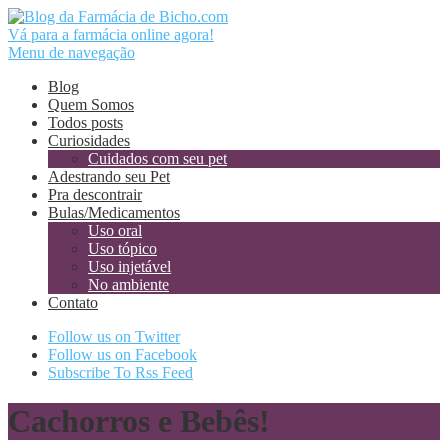
Vá para a farmácia online agora!
Menu de navegação
Blog
Quem Somos
Todos posts
Curiosidades
Cuidados com seu pet
Adestrando seu Pet
Pra descontrair
Bulas/Medicamentos
Uso oral
Uso tópico
Uso injetável
No ambiente
Contato
Follow us on Twitter
Follow us on Facebook
Subscribe To Rss Feed
Cachorros e Bebês!