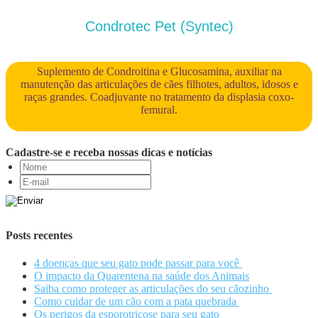
Condrotec Pet (Syntec)
Suplemento de Condroitina e Glucosamina, auxiliar na
manutenção das articulações de cães filhotes, adultos, idosos e
raças grandes. Coadjuvante no tratamento da displasia coxo-
femural.
Cadastre-se e receba nossas dicas e notícias
Posts recentes
4 doenças que seu gato pode passar para você
O impacto da Quarentena na saúde dos Animais
Saiba como proteger as articulações do seu cãozinho
Como cuidar de um cão com a pata quebrada
Os perigos da esporotricose para seu gato