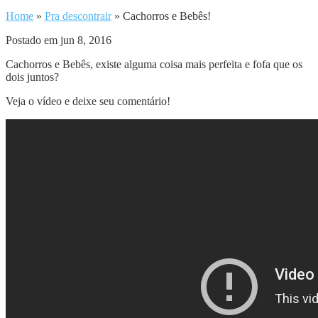
Home
»
Pra descontrair
»
Cachorros e Bebês!
Postado em jun 8, 2016
Cachorros e Bebês, existe alguma coisa mais perfeita e fofa que os
dois juntos?
Veja o vídeo e deixe seu comentário!