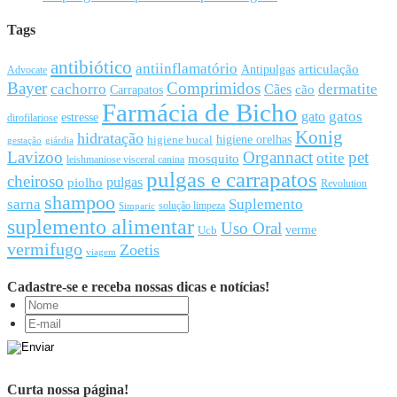
Tags
antibiótico
antiinflamatório
articulação
Antipulgas
Advocate
Bayer
Comprimidos
cachorro
Cães
dermatite
cão
Carrapatos
Farmácia de Bicho
gato
gatos
estresse
dirofilariose
Konig
hidratação
higiene orelhas
higiene bucal
gestação
giárdia
Lavizoo
Organnact
pet
otite
mosquito
leishmaniose visceral canina
pulgas e carrapatos
cheiroso
pulgas
piolho
Revolution
shampoo
sarna
Suplemento
solução limpeza
Simparic
suplemento alimentar
Uso Oral
Ucb
verme
vermifugo
Zoetis
viagem
Cadastre-se e receba nossas dicas e notícias!
Curta nossa página!