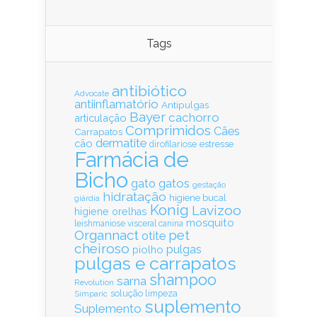
Tags
antibiótico
Advocate
antiinflamatório
Antipulgas
Bayer
cachorro
articulação
Comprimidos
Cães
Carrapatos
dermatite
cão
estresse
dirofilariose
Farmácia de
Bicho
gatos
gato
gestação
hidratação
higiene bucal
giárdia
Konig
Lavizoo
higiene orelhas
mosquito
leishmaniose visceral canina
Organnact
pet
otite
cheiroso
pulgas
piolho
pulgas e carrapatos
shampoo
sarna
Revolution
solução limpeza
Simparic
suplemento
Suplemento