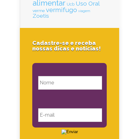
alimentar
Uso Oral
Ucb
vermifugo
verme
viagem
Zoetis
Cadastre-se e receba
nossas dicas e notícias!