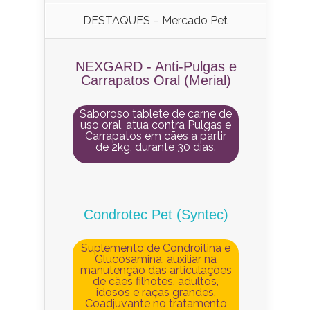
DESTAQUES – Mercado Pet
NEXGARD - Anti-Pulgas e
Carrapatos Oral (Merial)
Saboroso tablete de carne de
uso oral, atua contra Pulgas e
Carrapatos em cães a partir
de 2kg, durante 30 dias.
Condrotec Pet (Syntec)
Suplemento de Condroitina e
Glucosamina, auxiliar na
manutenção das articulações
de cães filhotes, adultos,
idosos e raças grandes.
Coadjuvante no tratamento