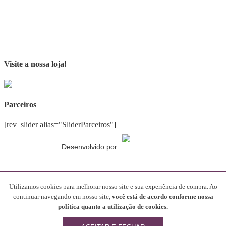
Visite a nossa loja!
Parceiros
[rev_slider alias="SliderParceiros"]
Desenvolvido por
Gostando do conteúdo?
Utilizamos cookies para melhorar nosso site e sua experiência de compra. Ao
continuar navegando em nosso site,
você está de acordo conforme nossa
Compartilhe nosso blog com seus amigos!
política quanto a utilização de cookies.