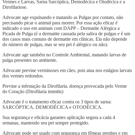
Vermes e Larvas, Sarna Sarcóptica, Demodécica e Otodécica e a
Dirofilariose.
Advocate age expulsando e matando as Pulgas por contato, não
precisando picar o animal para morrer. Por essa ação eficaz é
indicado o uso em animais com DAPP – Dermatite Alérgica a
Picada de Pulga (é a dermatite causada pela saliva de pulgas e é um
dos casos mais comuns de dermatite em clínicas. Ela não depende
do número de pulgas, mas se seu pet é alérgico ou não).
Advocate age também no Controle Ambiental, matando larvas de
pulga presentes no ambiente.
Advocate previne verminoses em cães, pois atua nos estágios larvais
dos vermes redondos.
Previne a infestação da Dirofilaria, doença provocada pelo Verme
do Coração (Dirofilaria immitis)
Advocate é o tratamento eficaz contra os 3 tipos de sarna:
SARCÓPTICA, DEMODÉCICA e OTODÉCICA.
Sua segurança e eficácia garantes aplicação segura a cada 4
semanas, mantendo seu pet sempre protegido.
Advocate pode ser usado com segurança em fêmeas prenhes e em