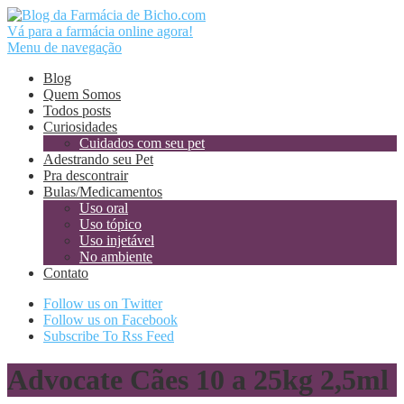
Vá para a farmácia online agora!
Menu de navegação
Blog
Quem Somos
Todos posts
Curiosidades
Cuidados com seu pet
Adestrando seu Pet
Pra descontrair
Bulas/Medicamentos
Uso oral
Uso tópico
Uso injetável
No ambiente
Contato
Follow us on Twitter
Follow us on Facebook
Subscribe To Rss Feed
Advocate Cães 10 a 25kg 2,5ml