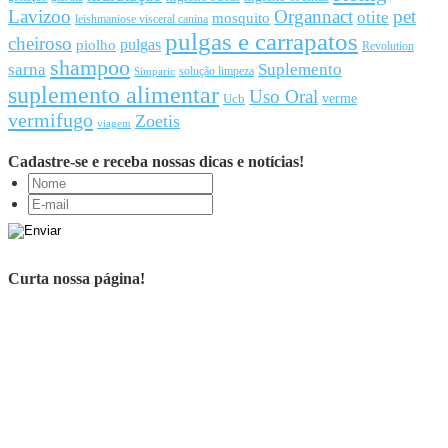
Lavizoo
Organnact
pet
otite
mosquito
leishmaniose visceral canina
pulgas e carrapatos
cheiroso
pulgas
piolho
Revolution
shampoo
sarna
Suplemento
solução limpeza
Simparic
suplemento alimentar
Uso Oral
Ucb
verme
vermifugo
Zoetis
viagem
Cadastre-se e receba nossas dicas e notícias!
Curta nossa página!