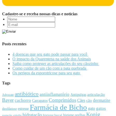
Cadastre-se e receba nossas dicas e notícias
Posts recentes
4 doenças que seu gato pode passar para você
O impacto da Quarentena na saúde dos Animais
Saiba como proteger as articulações do seu cãozinho
Como cuidar de um cão com a pata quebrada
Os perigos da esporotricose para seu gato
Tags
antibiótico
antiinflamatório
articulação
Antipulgas
Advocate
Bayer
Comprimidos
cachorro
Cães
dermatite
cão
Carrapatos
Farmácia de Bicho
gato
gatos
estresse
dirofilariose
Konig
hidratação
higiene orelhas
higiene bucal
gestação
giárdia