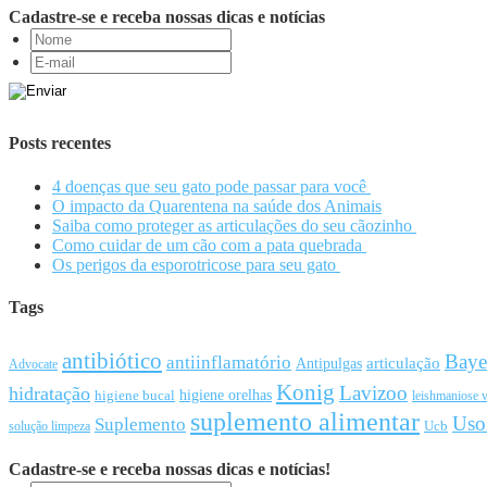
Cadastre-se e receba nossas dicas e notícias
Posts recentes
4 doenças que seu gato pode passar para você
O impacto da Quarentena na saúde dos Animais
Saiba como proteger as articulações do seu cãozinho
Como cuidar de um cão com a pata quebrada
Os perigos da esporotricose para seu gato
Tags
antibiótico
Baye
antiinflamatório
articulação
Antipulgas
Advocate
Konig
Lavizoo
hidratação
higiene orelhas
higiene bucal
leishmaniose v
suplemento alimentar
Uso
Suplemento
Ucb
solução limpeza
Cadastre-se e receba nossas dicas e notícias!