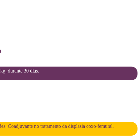
)
2kg, durante 30 dias.
des. Coadjuvante no tratamento da displasia coxo-femural.