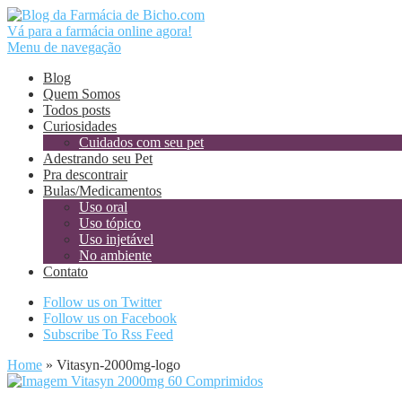
Vá para a farmácia online agora!
Menu de navegação
Blog
Quem Somos
Todos posts
Curiosidades
Cuidados com seu pet
Adestrando seu Pet
Pra descontrair
Bulas/Medicamentos
Uso oral
Uso tópico
Uso injetável
No ambiente
Contato
Follow us on Twitter
Follow us on Facebook
Subscribe To Rss Feed
Home
»
Vitasyn-2000mg-logo