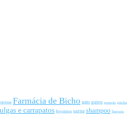
Farmácia de Bicho
gato
gatos
estresse
gestação
giárdia
ulgas e carrapatos
shampoo
sarna
Revolution
Simparic