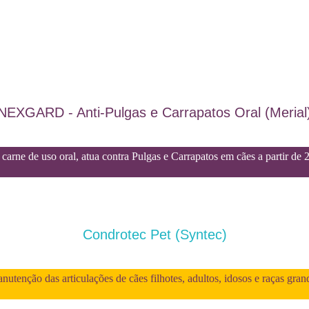
NEXGARD - Anti-Pulgas e Carrapatos Oral (Merial
carne de uso oral, atua contra Pulgas e Carrapatos em cães a partir de 
Condrotec Pet (Syntec)
utenção das articulações de cães filhotes, adultos, idosos e raças gran