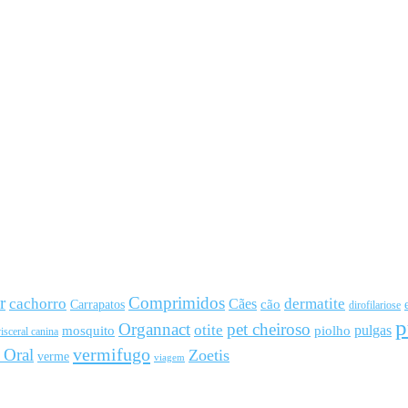
r
Comprimidos
cachorro
Cães
dermatite
cão
Carrapatos
dirofilariose
p
Organnact
pet cheiroso
otite
pulgas
mosquito
piolho
isceral canina
vermifugo
 Oral
Zoetis
verme
viagem