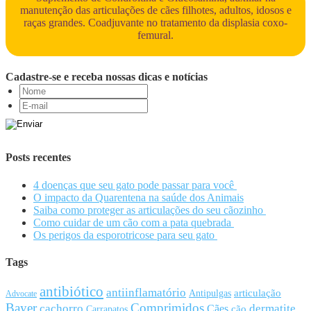
manutenção das articulações de cães filhotes, adultos, idosos e
raças grandes. Coadjuvante no tratamento da displasia coxo-
femural.
Cadastre-se e receba nossas dicas e notícias
Posts recentes
4 doenças que seu gato pode passar para você
O impacto da Quarentena na saúde dos Animais
Saiba como proteger as articulações do seu cãozinho
Como cuidar de um cão com a pata quebrada
Os perigos da esporotricose para seu gato
Tags
antibiótico
antiinflamatório
articulação
Antipulgas
Advocate
Bayer
Comprimidos
cachorro
Cães
dermatite
cão
Carrapatos