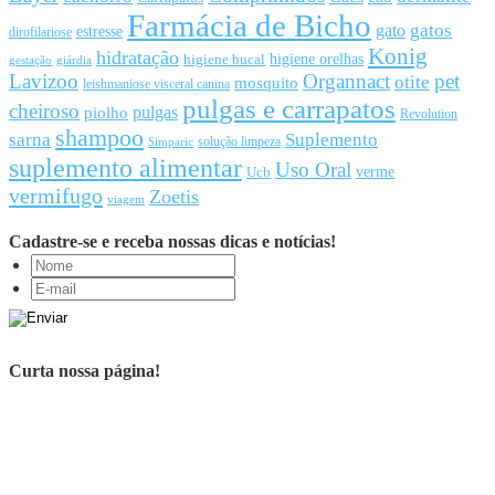
Farmácia de Bicho
gato
gatos
estresse
dirofilariose
Konig
hidratação
higiene orelhas
higiene bucal
gestação
giárdia
Lavizoo
Organnact
pet
otite
mosquito
leishmaniose visceral canina
pulgas e carrapatos
cheiroso
pulgas
piolho
Revolution
shampoo
sarna
Suplemento
solução limpeza
Simparic
suplemento alimentar
Uso Oral
Ucb
verme
vermifugo
Zoetis
viagem
Cadastre-se e receba nossas dicas e notícias!
Curta nossa página!