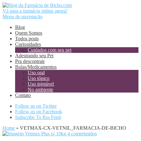
Vá para a farmácia online agora!
Menu de navegação
Blog
Quem Somos
Todos posts
Curiosidades
Cuidados com seu pet
Adestrando seu Pet
Pra descontrair
Bulas/Medicamentos
Uso oral
Uso tópico
Uso injetável
No ambiente
Contato
Follow us on Twitter
Follow us on Facebook
Subscribe To Rss Feed
Home
»
VETMAX-CX-VETNIL_FARMACIA-DE-BICHO