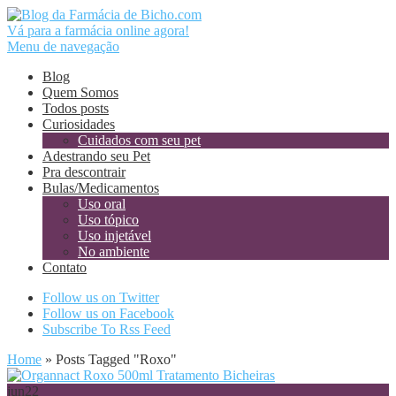
Vá para a farmácia online agora!
Menu de navegação
Blog
Quem Somos
Todos posts
Curiosidades
Cuidados com seu pet
Adestrando seu Pet
Pra descontrair
Bulas/Medicamentos
Uso oral
Uso tópico
Uso injetável
No ambiente
Contato
Follow us on Twitter
Follow us on Facebook
Subscribe To Rss Feed
Home
»
Posts Tagged
"
Roxo"
jun
22