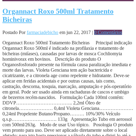
Organnact Roxo 500ml Tratamento
Bicheiras
Postado Por
farmaciadebicho
em jun 22, 2017 |
0 Comentários
Organnact Roxo 500ml Tratamento Bicheiras Principal indicação
Organnact Roxo 500ml é indicado na profilaxia e tratamento de
bicheiras (miíases), causadas por larvas de mosca Cochliomyia
hominivorax em bovinos. Descrição do produto O
Organosfosforado presente na fórmula causa paralização imediata e
morte das larvas. Violeta Genciana tem ação bactericida e
cicatrizante, e a citronela age como repelente e hidratante. Deve-se
aplicar em feridas acidentais e por outras causas, tais como,
castração, descorna, tosquia, marcação, amputação e pós-operatório
em geral. Pode ser usado ainda em rachaduras de cascos e umbigo
de bezerros recém-nascidos. Formulação Cada 100ml contém:
DDVP…………………………….. 2,2ml Óleo de
citronela………………… 0,4ml Violeta Genciana…………………
0,24ml Propelente Butano/Propano……… 10%/30% Veículo
q.s.p………………………. 133g Apresentação Tubo em aerossol
com 500ml/263g. Modo de usar Uso tópico. Posologia O produto
vem pronto para uso. Deve ser aplicado diretamente sobre o local
afetado; para isto basta pressionar a válvula do tubo e dirigi-lo até a