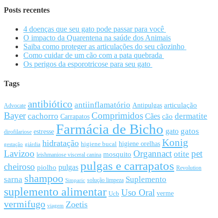
Posts recentes
4 doenças que seu gato pode passar para você
O impacto da Quarentena na saúde dos Animais
Saiba como proteger as articulações do seu cãozinho
Como cuidar de um cão com a pata quebrada
Os perigos da esporotricose para seu gato
Tags
antibiótico
antiinflamatório
articulação
Antipulgas
Advocate
Bayer
Comprimidos
cachorro
Cães
dermatite
cão
Carrapatos
Farmácia de Bicho
gato
gatos
estresse
dirofilariose
Konig
hidratação
higiene orelhas
higiene bucal
gestação
giárdia
Lavizoo
Organnact
pet
otite
mosquito
leishmaniose visceral canina
pulgas e carrapatos
cheiroso
pulgas
piolho
Revolution
shampoo
sarna
Suplemento
solução limpeza
Simparic
suplemento alimentar
Uso Oral
Ucb
verme
vermifugo
Zoetis
viagem